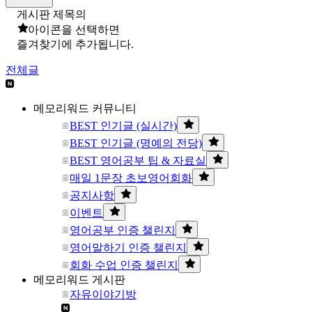
게시판 제목의
아이콘을 선택하면
즐겨찾기에 추가됩니다.
전체글
메모리워드 커뮤니티
BEST 인기글 (실시간)
BEST 인기글 (명예의 전당)
BEST 영어공부 팁 & 자료실
매일 1문장 초보영어회화
공지사항
이벤트
영어공부 인증 챌린지
영어말하기 인증 챌린지
회화 수업 인증 챌린지
메모리워드 게시판
자유이야기방