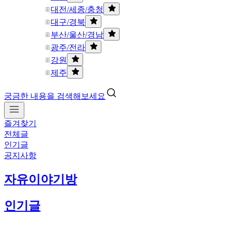
대전/세종/충청
대구/경북
부산/울산/경남
광주/전라
강원
제주
궁금한 내용을 검색해보세요
즐겨찾기
전체글
인기글
공지사항
자유이야기방
인기글