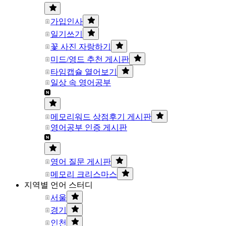
가입인사
일기쓰기
꽃 사진 자랑하기
미드/영드 추천 게시판
타임캡슐 열어보기
일상 속 영어공부
메모리워드 상점후기 게시판
영어공부 인증 게시판
영어 질문 게시판
메모리 크리스마스
지역별 언어 스터디
서울
경기
인천