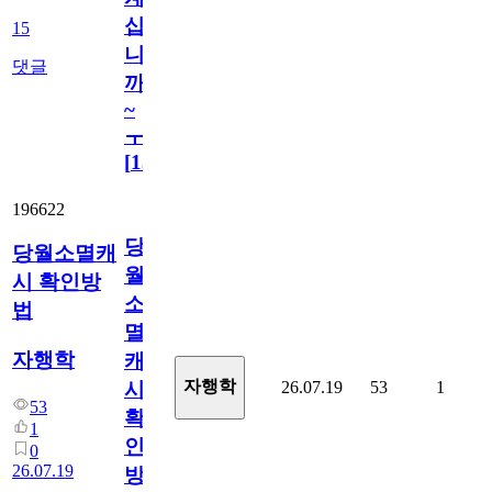
십
15
니
댓글
까
~
ㅜ
[
15
]
196622
당
당월소멸캐
월
시 확인방
소
법
멸
자행학
캐
자행학
26.07.19
53
1
시
53
확
1
인
0
26.07.19
방