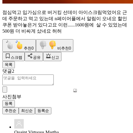
점심먹고 입가심으로 버거킹 선데이 아이스크림먹었어요 근
데 주문하고 먹고 있는데 n페이어플에서 알림이 오네요 할인
쿠폰 받아놓은거 있다고요 이런......1600원에 살 수 있었는데
500원 더 비싸게 샀네요 허허
추천
0
비추천
0
스크랩
공유
신고
목록
댓글
2
사진첨부
등록
추천순
최신순
등록순
Quaint Virtuous Martha