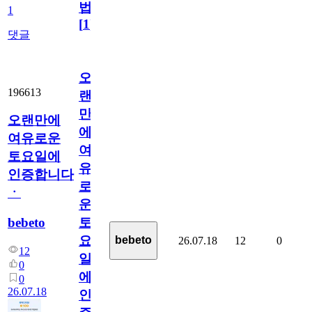
법
1
[
1
]
댓글
오
196613
랜
만
오랜만에
에
여유로운
여
토요일에
유
인증합니다
로
ㆍ
운
bebeto
토
요
bebeto
26.07.18
12
0
12
일
0
에
0
26.07.18
인