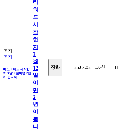
리
워
드
시
작
한
지
공지
3
공지
월
1.6천
장화
26.03.02
11
12
메모리워드 시작한
지 3월12일이면 2년
일
이 됩니다.
이
면
2
년
이
됩
니