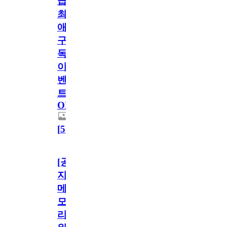
급!
최
애
구
독
이
벤
트
OPEN!
[
5
]
[공
지]
메
모
리