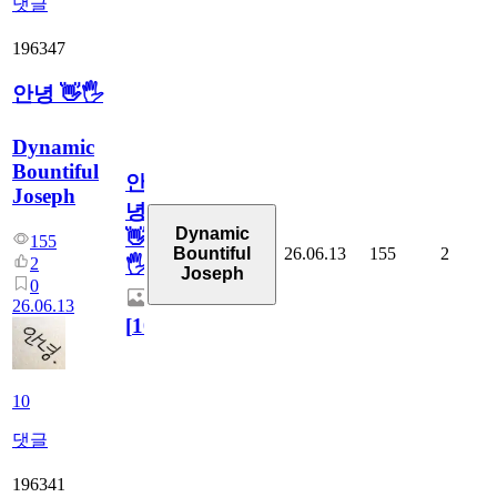
댓글
196347
안녕 👋🖐
Dynamic
Bountiful
안
Joseph
녕
Dynamic
👋
155
26.06.13
155
2
Bountiful
2
🖐
Joseph
0
26.06.13
[
10
]
10
댓글
196341