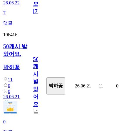
26.06.22
오!
[
7
]
7
댓글
196416
50캐시 받
았어요.
50
캐
박하꽃
시
11
받
0
박하꽃
26.06.21
11
0
았
0
어
26.06.21
요.
0