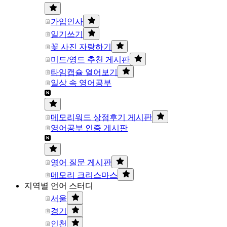
가입인사
일기쓰기
꽃 사진 자랑하기
미드/영드 추천 게시판
타임캡슐 열어보기
일상 속 영어공부
메모리워드 상점후기 게시판
영어공부 인증 게시판
영어 질문 게시판
메모리 크리스마스
지역별 언어 스터디
서울
경기
인천