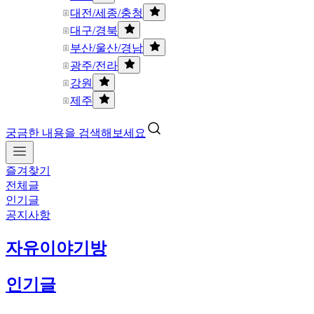
대전/세종/충청
대구/경북
부산/울산/경남
광주/전라
강원
제주
궁금한 내용을 검색해보세요
즐겨찾기
전체글
인기글
공지사항
자유이야기방
인기글