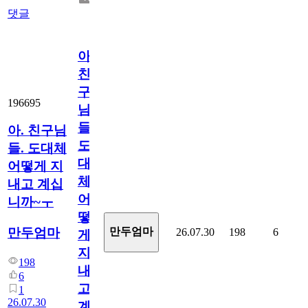
댓글
아.
친
구
196695
님
들.
아. 친구님
도
들. 도대체
대
어떻게 지
체
내고 계십
어
니까~ㅜ
떻
만두엄마
만두엄마
26.07.30
198
6
게
지
198
내
6
고
1
26.07.30
계