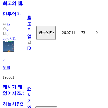
최고의 앱.
만두엄마
최
고
73
0
의
만두엄마
26.07.11
73
0
0
앱.
26.07.11
[
3
]
3
댓글
196561
캐시가 왜
캐
없어지죠.?
시
가
하늘사랑2
왜