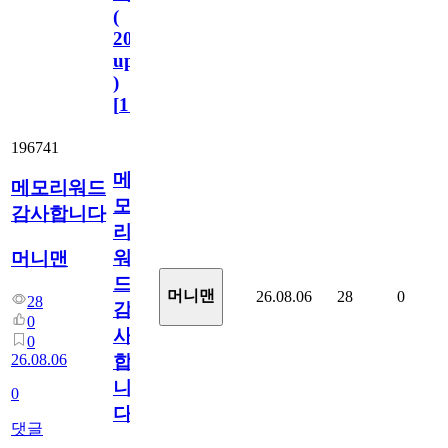
(
2023.11.1
update
)
[
110
]
196741
메
메모리워드
모
감사합니다
리
워
머니맨
드
머니맨
26.08.06
28
0
28
감
0
사
0
26.08.06
합
니
0
다
댓글