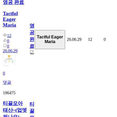
영공 완료
Tactful
Eager
Maria
영
공
12
Tactful Eager
완
26.06.29
12
0
0
Maria
료
0
26.06.29
0
댓글
196475
티끌모아
티
태산~(업뎃
끌
됬나요)