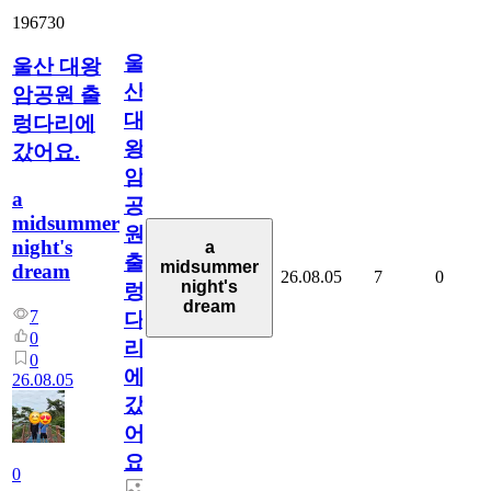
196730
울
울산 대왕
산
암공원 출
대
렁다리에
왕
갔어요.
암
a
공
midsummer
원
night's
a
출
midsummer
dream
26.08.05
7
0
night's
렁
dream
7
다
0
리
0
에
26.08.05
갔
어
요.
0