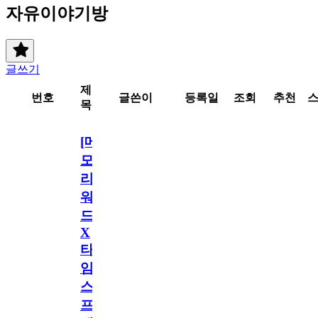
자유이야기방
글쓰기
제
번호
글쓴이
등록일
조회
추천
목
[메
모
리
워
드
X
타
임
스
프