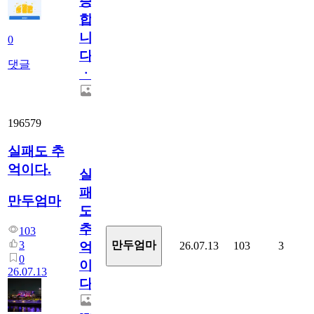
증
합
니
0
다
댓글
ㆍ
196579
실패도 추
억이다.
실
패
만두엄마
도
추
103
3
만두엄마
26.07.13
103
3
억
0
이
26.07.13
다.