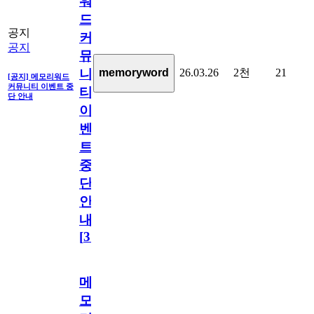
워
드
공지
커
공지
뮤
26.03.26
2천
21
memoryword
니
[공지] 메모리워드
커뮤니티 이벤트 중
티
단 안내
이
벤
트
중
단
안
내
[
31
]
메
모