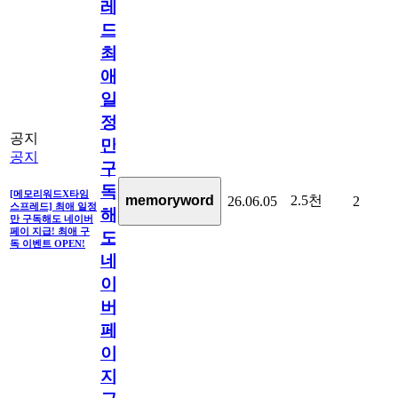
레
드]
최
애
일
정
공지
만
공지
구
독
[메모리워드X타임
2.5천
memoryword
26.06.05
2
스프레드] 최애 일정
해
만 구독해도 네이버
페이 지급! 최애 구
도
독 이벤트 OPEN!
네
이
버
페
이
지