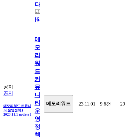
다.
[
64
]
메
모
리
워
드
커
뮤
공지
공지
니
티
메모리워드
23.11.01
9.6천
29
메모리워드 커뮤니
운
티 운영정책 (
2023.11.1 update )
영
정
책