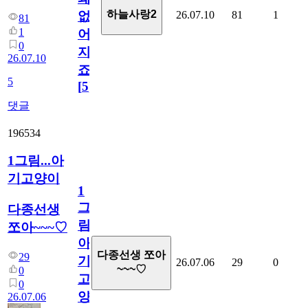
하늘사랑2
26.07.10
81
1
없
81
1
어
0
지
26.07.10
죠.?
5
[
5
]
댓글
196534
1그림...아
기고양이
1
그
다종선생
림...
쪼아~~~♡
아
다종선생 쪼아
29
기
26.07.06
29
0
~~~♡
0
고
0
양
26.07.06