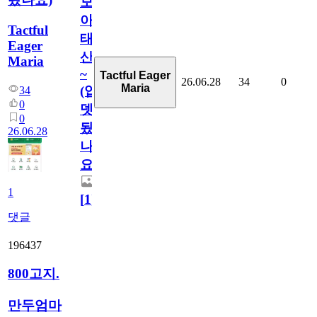
모
아
Tactful
태
Eager
산
Maria
~
Tactful Eager
26.06.28
34
0
Maria
(업
34
0
뎃
0
됬
26.06.28
나
요)
1
[
1
]
댓글
196437
800고지.
만두엄마