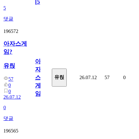
[
5
]
5
댓글
196572
아자스게
임?
아
유릱
자
스
유릱
26.07.12
57
0
57
게
0
0
임?
26.07.12
0
댓글
196565