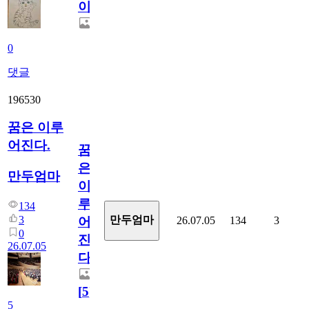
이
0
댓글
196530
꿈은 이루
어진다.
꿈
은
만두엄마
이
루
134
3
만두엄마
26.07.05
134
3
어
0
진
26.07.05
다.
[
5
]
5