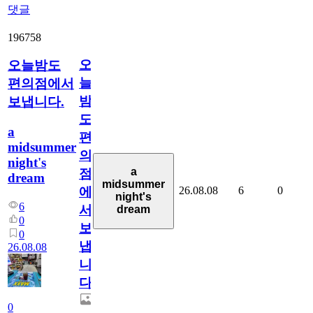
댓글
196758
오
오늘밤도
늘
편의점에서
밤
보냅니다.
도
a
편
midsummer
의
night's
a
점
dream
midsummer
26.08.08
6
0
에
night's
6
서
dream
0
보
0
냅
26.08.08
니
다.
0