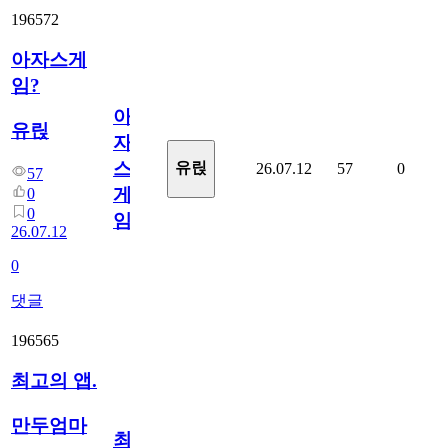
196572
아자스게
임?
아
유릱
자
스
유릱
26.07.12
57
0
57
게
0
0
임?
26.07.12
0
댓글
196565
최고의 앱.
만두엄마
최