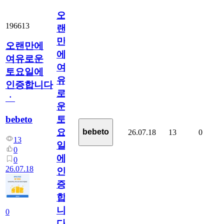
오
196613
랜
만
오랜만에
에
여유로운
여
토요일에
유
인증합니다
로
ㆍ
운
bebeto
토
요
bebeto
26.07.18
13
0
13
일
0
에
0
26.07.18
인
증
합
니
0
다