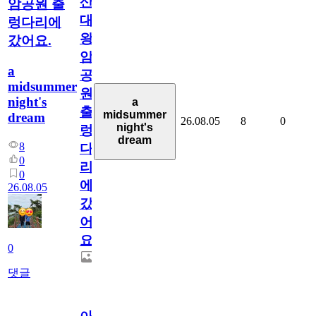
산
암공원 출
대
렁다리에
왕
갔어요.
암
a
공
midsummer
원
night's
a
출
midsummer
dream
26.08.05
8
0
night's
렁
dream
8
다
0
리
0
에
26.08.05
갔
어
요.
0
댓글