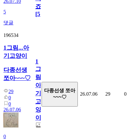
26.07.10
죠.?
5
[
5
]
댓글
196534
1그림...아
기고양이
1
그
다종선생
림...
쪼아~~~♡
아
다종선생 쪼아
29
기
26.07.06
29
0
~~~♡
0
고
0
양
26.07.06
이
0