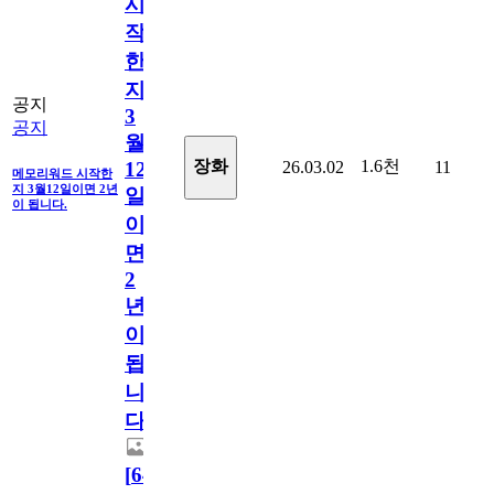
시
작
한
지
공지
3
공지
월
1.6천
장화
26.03.02
11
12
메모리워드 시작한
지 3월12일이면 2년
일
이 됩니다.
이
면
2
년
이
됩
니
다.
[
64
]