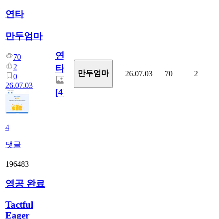
연타
만두엄마
연
70
2
타
만두엄마
26.07.03
70
2
0
26.07.03
[
4
]
4
댓글
196483
영공 완료
Tactful
Eager