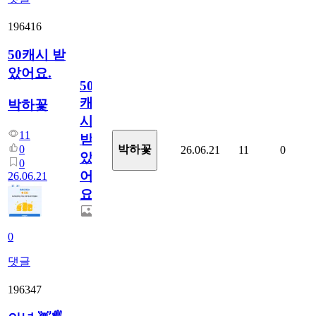
196416
50캐시 받
았어요.
50
캐
박하꽃
시
11
받
0
박하꽃
26.06.21
11
0
았
0
어
26.06.21
요.
0
댓글
196347