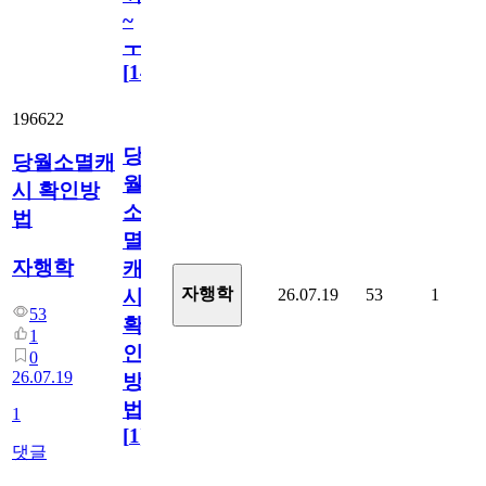
~
ㅜ
[
14
]
196622
당
당월소멸캐
월
시 확인방
소
법
멸
자행학
캐
자행학
26.07.19
53
1
시
53
확
1
인
0
26.07.19
방
법
1
[
1
]
댓글