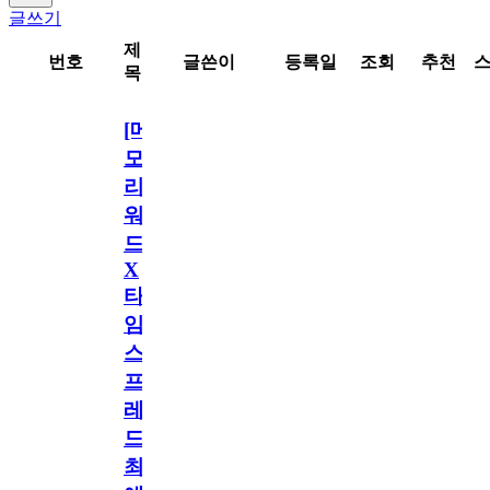
글쓰기
제
번호
글쓴이
등록일
조회
추천
목
[메
모
리
워
드
X
타
임
스
프
레
드]
최