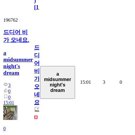
)
[
110
]
196762
드디어 비
가 오네요.
드
a
디
midsummer
어
night's
비
dream
a
가
midsummer
15:01
3
0
night's
3
오
dream
0
네
0
요.
15:01
0