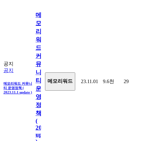
메
모
리
워
드
커
뮤
공지
공지
니
티
메모리워드
23.11.01
9.6천
29
메모리워드 커뮤니
운
티 운영정책 (
2023.11.1 update )
영
정
책
(
2023.11.1
update