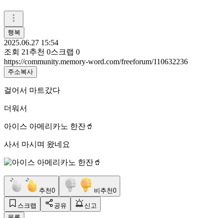
행복
2025.06.27 15:54
조회
21
추천
0
스크랩
0
https://community.memory-word.com/freeforum/110632236
주소복사
걸어서 마트갔다
더워서
아이스 아메리카노 한잔🥤
사서 마시며 왔네요
추천
0
비추천
0
스크랩
공유
신고
목록