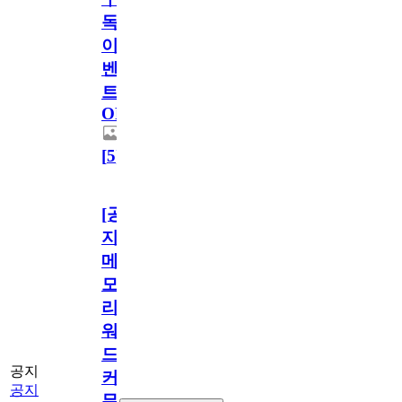
독
이
벤
트
OPEN!
[
5
]
[공
지]
메
모
리
워
드
공지
커
공지
뮤