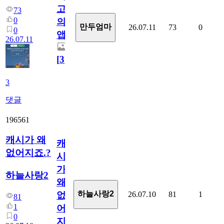
고
73
0
의
만두엄마
26.07.11
73
0
0
앱.
26.07.11
[
3
]
3
댓글
196561
캐시가 왜
캐
없어지죠.?
시
가
하늘사랑2
왜
하늘사랑2
26.07.10
81
1
없
81
1
어
0
지