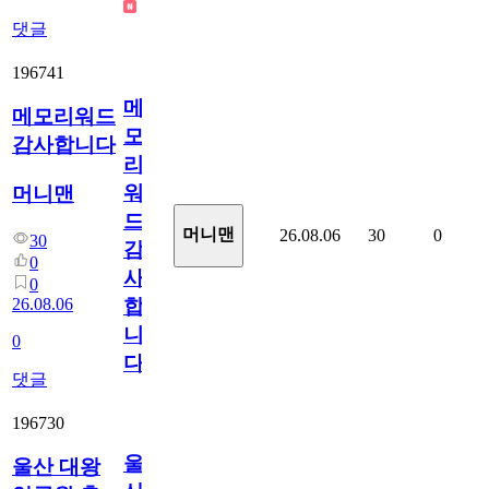
댓글
196741
메
메모리워드
모
감사합니다
리
워
머니맨
드
머니맨
26.08.06
30
0
30
감
0
사
0
26.08.06
합
니
0
다
댓글
196730
울
울산 대왕