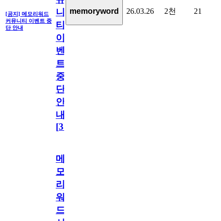
26.03.26
2천
21
memoryword
니
[공지] 메모리워드
커뮤니티 이벤트 중
티
단 안내
이
벤
트
중
단
안
내
[
31
]
메
모
리
워
드