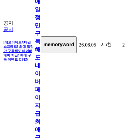
애
일
정
공지
만
공지
구
독
[메모리워드X타임
2.5천
memoryword
26.06.05
2
스프레드] 최애 일정
해
만 구독해도 네이버
페이 지급! 최애 구
도
독 이벤트 OPEN!
네
이
버
페
이
지
급!
최
애
구