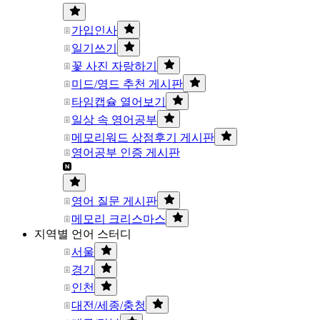
가입인사
일기쓰기
꽃 사진 자랑하기
미드/영드 추천 게시판
타임캡슐 열어보기
일상 속 영어공부
메모리워드 상점후기 게시판
영어공부 인증 게시판
영어 질문 게시판
메모리 크리스마스
지역별 언어 스터디
서울
경기
인천
대전/세종/충청