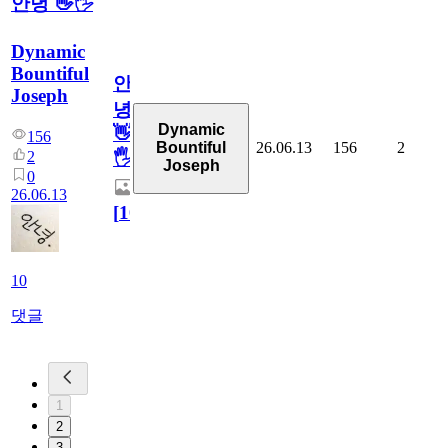
안녕 👋🖐
Dynamic
Bountiful
안
Joseph
녕
Dynamic
👋
156
26.06.13
156
2
Bountiful
2
🖐
Joseph
0
26.06.13
[
10
]
10
댓글
1
2
3