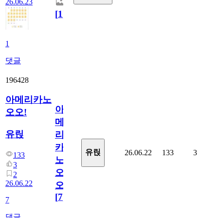
26.06.23
[
1
]
1
댓글
196428
아메리카노
아
오오!
메
유릱
리
카
유릱
26.06.22
133
3
133
노
3
오
2
26.06.22
오!
[
7
]
7
댓글