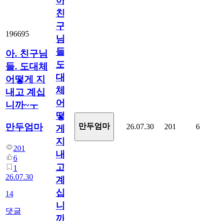
아.
친
구
196695
님
들.
아. 친구님
도
들. 도대체
대
어떻게 지
체
내고 계십
어
니까~ㅜ
떻
만두엄마
만두엄마
26.07.30
201
6
게
지
201
내
6
고
1
26.07.30
계
십
14
니
댓글
까