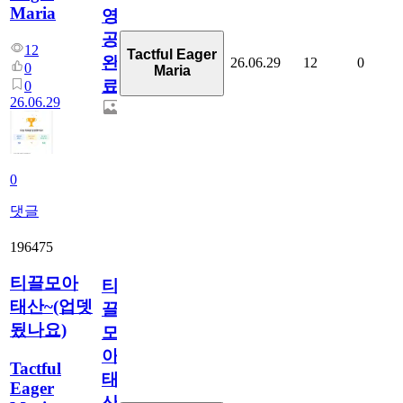
Maria
영
공
12
Tactful Eager
완
26.06.29
12
0
0
Maria
료
0
26.06.29
0
댓글
196475
티끌모아
티
태산~(업뎃
끌
됬나요)
모
아
Tactful
태
Eager
산