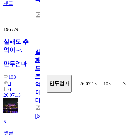
댓글
ㆍ
196579
실패도 추
억이다.
실
패
만두엄마
도
추
103
3
만두엄마
26.07.13
103
3
억
0
이
26.07.13
다.
[
5
]
5
댓글