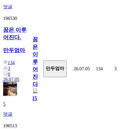
댓글
196530
꿈은 이루
어진다.
꿈
은
만두엄마
이
루
134
3
만두엄마
26.07.05
134
3
어
0
진
26.07.05
다.
[
5
]
5
댓글
196513