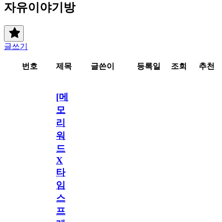
자유이야기방
글쓰기
번호
제목
글쓴이
등록일
조회
추천
[메
모
리
워
드
X
타
임
스
프