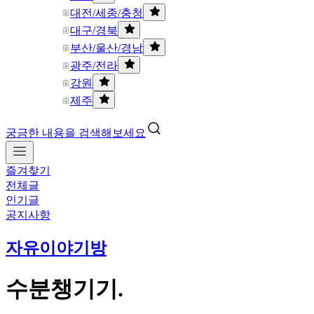
대전/세종/충청
대구/경북
부산/울산/경남
광주/전라
강원
제주
궁금한 내용을 검색해보세요
즐겨찾기
전체글
인기글
공지사항
자유이야기방
수분챙기기.