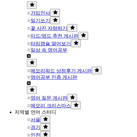
가입인사
일기쓰기
꽃 사진 자랑하기
미드/영드 추천 게시판
타임캡슐 열어보기
일상 속 영어공부
메모리워드 상점후기 게시판
영어공부 인증 게시판
영어 질문 게시판
메모리 크리스마스
지역별 언어 스터디
서울
경기
인천