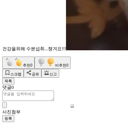
건강을위해 수분섭취...챙겨요!!!
추천
0
비추천
0
스크랩
공유
신고
목록
댓글
0
사진첨부
등록