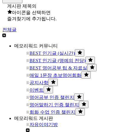
게시판 제목의
아이콘을 선택하면
즐겨찾기에 추가됩니다.
전체글
메모리워드 커뮤니티
BEST 인기글 (실시간)
BEST 인기글 (명예의 전당)
BEST 영어공부 팁 & 자료실
매일 1문장 초보영어회화
공지사항
이벤트
영어공부 인증 챌린지
영어말하기 인증 챌린지
회화 수업 인증 챌린지
메모리워드 게시판
자유이야기방