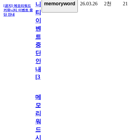
26.03.26
2천
21
memoryword
니
[공지] 메모리워드
커뮤니티 이벤트 중
티
단 안내
이
벤
트
중
단
안
내
[
31
]
메
모
리
워
드
시