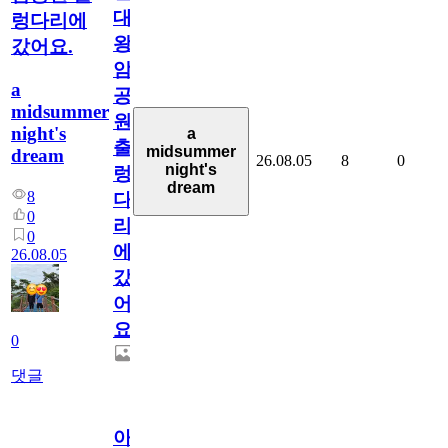
대
렁다리에
왕
갔어요.
암
a
공
midsummer
원
night's
a
출
midsummer
dream
26.08.05
8
0
night's
렁
dream
8
다
0
리
0
에
26.08.05
갔
어
요.
0
댓글
아.