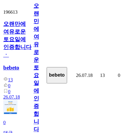
오
196613
랜
만
오랜만에
에
여유로운
여
토요일에
유
인증합니다
로
ㆍ
운
bebeto
토
요
bebeto
26.07.18
13
0
13
일
0
에
0
26.07.18
인
증
합
니
0
다
댓글