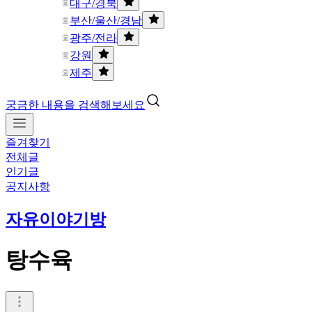
대구/경북
부산/울산/경남
광주/전라
강원
제주
궁금한 내용을 검색해보세요
즐겨찾기
전체글
인기글
공지사항
자유이야기방
탕수육