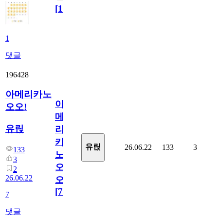
[
1
]
1
댓글
196428
아메리카노
아
오오!
메
유릱
리
카
유릱
26.06.22
133
3
133
노
3
오
2
26.06.22
오!
[
7
]
7
댓글