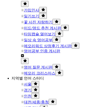
가입인사
일기쓰기
꽃 사진 자랑하기
미드/영드 추천 게시판
타임캡슐 열어보기
일상 속 영어공부
메모리워드 상점후기 게시판
영어공부 인증 게시판
영어 질문 게시판
메모리 크리스마스
지역별 언어 스터디
서울
경기
인천
대전/세종/충청