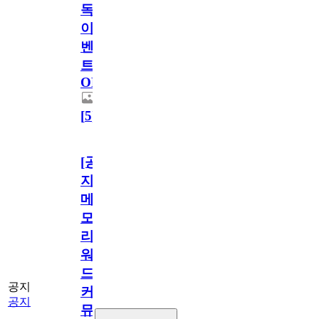
독
이
벤
트
OPEN!
[
5
]
[공
지]
메
모
리
워
드
공지
커
공지
뮤