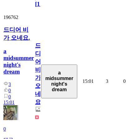
[
110
]
196762
드디어 비
가 오네요.
드
a
디
midsummer
어
night's
비
dream
a
가
midsummer
15:01
3
0
night's
3
오
dream
0
네
0
요.
15:01
0