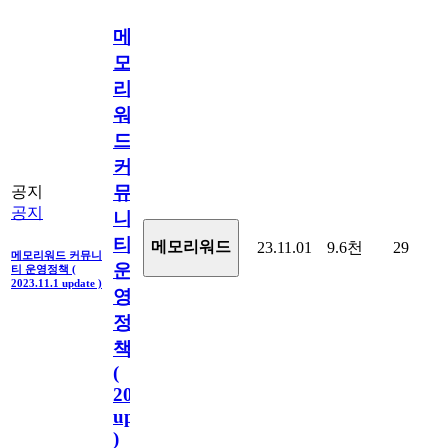
메
모
리
워
드
커
뮤
공지
공지
니
티
메모리워드
23.11.01
9.6천
29
메모리워드 커뮤니
운
티 운영정책 (
2023.11.1 update )
영
정
책
(
2023.11.1
update
)