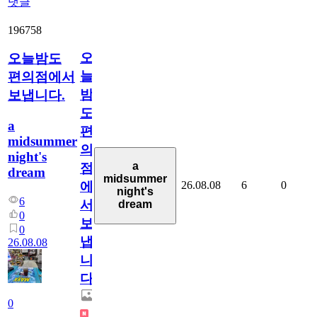
댓글
196758
오
오늘밤도
늘
편의점에서
밤
보냅니다.
도
a
편
midsummer
의
night's
a
점
dream
midsummer
26.08.08
6
0
에
night's
6
서
dream
0
보
0
냅
26.08.08
니
다.
0