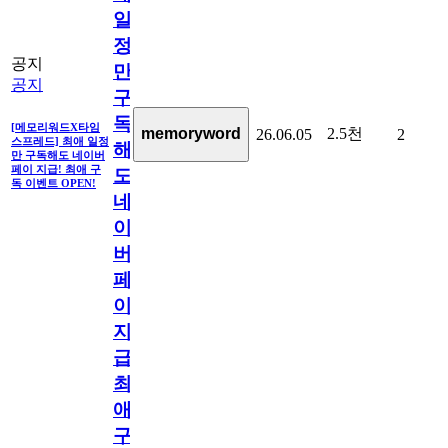
일
정
공지
만
공지
구
독
[메모리워드X타임
2.5천
memoryword
26.06.05
2
스프레드] 최애 일정
해
만 구독해도 네이버
페이 지급! 최애 구
도
독 이벤트 OPEN!
네
이
버
페
이
지
급!
최
애
구