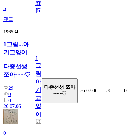
죠.?
5
[
5
]
댓글
196534
1그림...아
기고양이
1
그
다종선생
림...
쪼아~~~♡
아
다종선생 쪼아
29
기
26.07.06
29
0
~~~♡
0
고
0
양
26.07.06
이
0