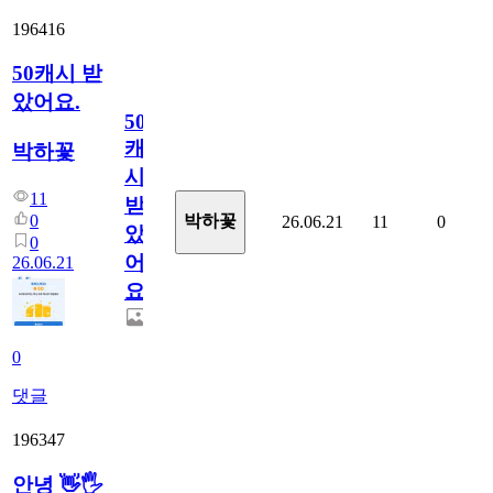
196416
50캐시 받
았어요.
50
캐
박하꽃
시
11
받
0
박하꽃
26.06.21
11
0
았
0
어
26.06.21
요.
0
댓글
196347
안녕 👋🖐