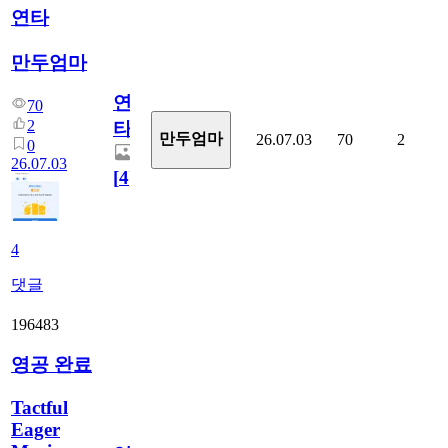
연타
만두엄마
연
70
2
타
만두엄마
26.07.03
70
2
0
26.07.03
[
4
]
4
댓글
196483
영공 완료
Tactful
Eager