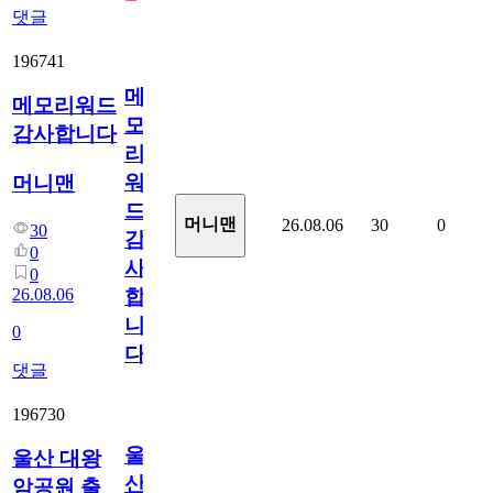
댓글
196741
메
메모리워드
모
감사합니다
리
워
머니맨
드
머니맨
26.08.06
30
0
30
감
0
사
0
26.08.06
합
니
0
다
댓글
196730
울
울산 대왕
산
암공원 출