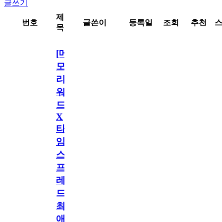
글쓰기
제
번호
글쓴이
등록일
조회
추천
목
[메
모
리
워
드
X
타
임
스
프
레
드]
최
애