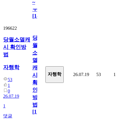
~
ㅜ
[
14
]
196622
당
당월소멸캐
월
시 확인방
소
법
멸
자행학
캐
자행학
26.07.19
53
1
시
53
확
1
인
0
26.07.19
방
법
1
[
1
]
댓글