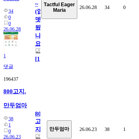
~
Tactful Eager
26.06.28
34
0
Maria
(업
34
0
뎃
0
됬
26.06.28
나
요)
1
[
1
]
댓글
196437
800고지.
만두엄마
800
38
고
1
지.
만두엄마
26.06.23
38
1
0
26.06.23