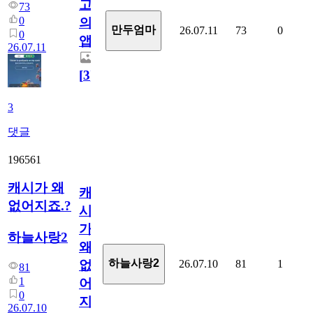
고
73
0
의
만두엄마
26.07.11
73
0
0
앱.
26.07.11
[
3
]
3
댓글
196561
캐시가 왜
캐
없어지죠.?
시
가
하늘사랑2
왜
하늘사랑2
26.07.10
81
1
없
81
1
어
0
지
26.07.10