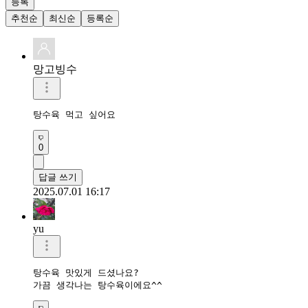
등록
추천순
최신순
등록순
망고빙수
탕수육 먹고 싶어요 
0
답글 쓰기
2025.07.01 16:17
yu
탕수육 맛있게 드셨나요?

가끔 생각나는 탕수육이에요^^