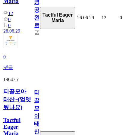
Maria
영
공
12
Tactful Eager
완
26.06.29
12
0
0
Maria
료
0
26.06.29
0
댓글
196475
티끌모아
티
태산~(업뎃
끌
됬나요)
모
아
Tactful
태
Eager
산
Maria