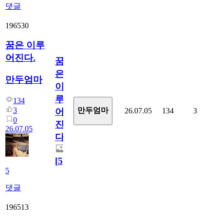
댓글
196530
꿈은 이루
어진다.
꿈
은
만두엄마
이
루
134
3
만두엄마
26.07.05
134
3
어
0
진
26.07.05
다.
[
5
]
5
댓글
196513