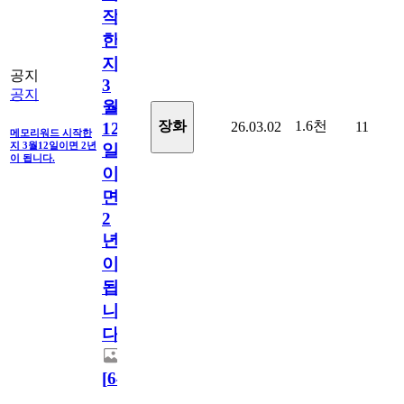
작
한
지
공지
3
공지
월
1.6천
장화
26.03.02
11
12
메모리워드 시작한
지 3월12일이면 2년
일
이 됩니다.
이
면
2
년
이
됩
니
다.
[
64
]