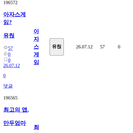
196572
아자스게
임?
아
유릱
자
스
유릱
26.07.12
57
0
57
게
0
0
임?
26.07.12
0
댓글
196565
최고의 앱.
만두엄마
최