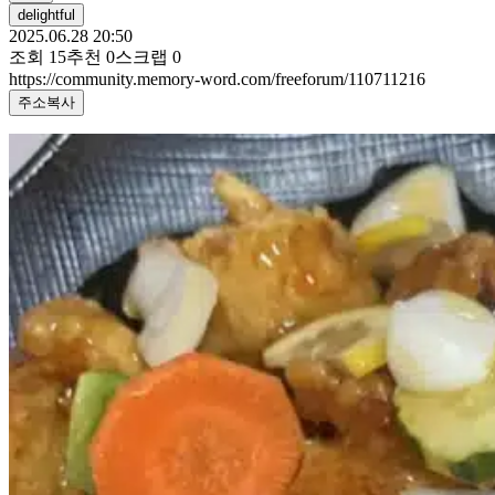
delightful
2025.06.28 20:50
조회
15
추천
0
스크랩
0
https://community.memory-word.com/freeforum/110711216
주소복사