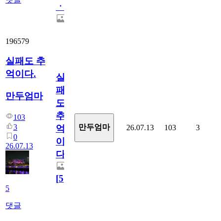
ㆍ
196579
실패도 추
억이다.
실
패
만두엄마
도
추
103
3
만두엄마
26.07.13
103
3
억
0
이
26.07.13
다.
[
5
]
5
댓글