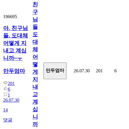
친
구
196695
님
들.
아. 친구님
도
들. 도대체
대
어떻게 지
체
내고 계십
어
니까~ㅜ
떻
만두엄마
만두엄마
26.07.30
201
6
게
지
201
내
6
고
1
26.07.30
계
십
14
니
댓글
까