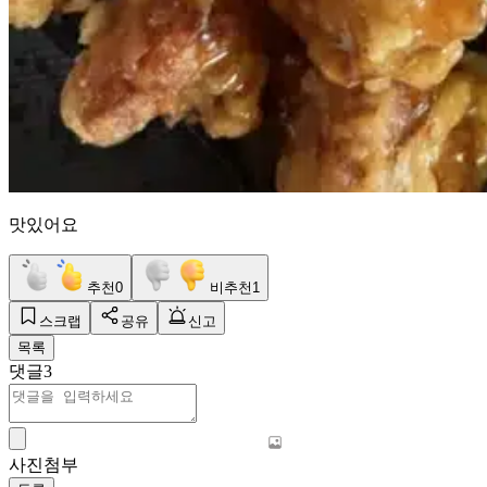
맛있어요
추천
0
비추천
1
스크랩
공유
신고
목록
댓글
3
사진첨부