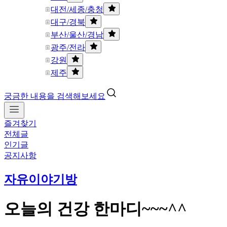
대전/세종/충청
대구/경북
부산/울산/경남
광주/전라
강원
제주
궁금한 내용을 검색해보세요
즐겨찾기
전체글
인기글
공지사항
자유이야기방
오늘의 건강 한마디~~~^^