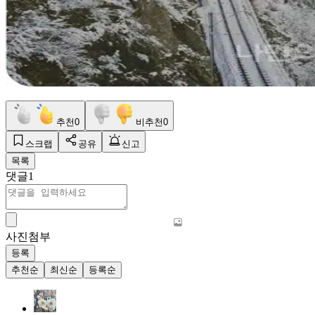
추천
0
비추천
0
스크랩
공유
신고
목록
댓글
1
사진첨부
등록
추천순
최신순
등록순