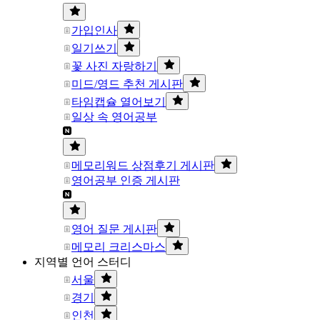
가입인사
일기쓰기
꽃 사진 자랑하기
미드/영드 추천 게시판
타임캡슐 열어보기
일상 속 영어공부
메모리워드 상점후기 게시판
영어공부 인증 게시판
영어 질문 게시판
메모리 크리스마스
지역별 언어 스터디
서울
경기
인천