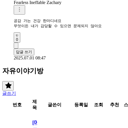
Fearless Ineffable Zachary
공감 가는 건강 한마디네요

무엇이든 내가 감당할 수 있으면 문제되지 않아요
0
답글 쓰기
2025.07.01 08:47
자유이야기방
글쓰기
제
번호
글쓴이
등록일
조회
추천
목
[메