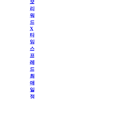
모
리
워
드
X
타
임
스
프
레
드]
최
애
일
정
공지
만
공지
구
독
[메모리워드X타임