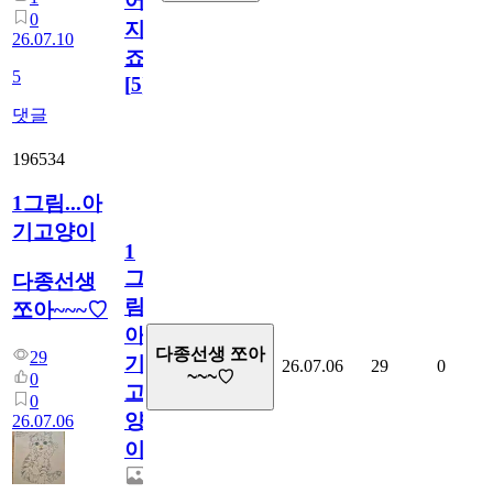
어
0
지
26.07.10
죠.?
5
[
5
]
댓글
196534
1그림...아
기고양이
1
그
다종선생
림...
쪼아~~~♡
아
다종선생 쪼아
29
기
26.07.06
29
0
~~~♡
0
고
0
양
26.07.06
이