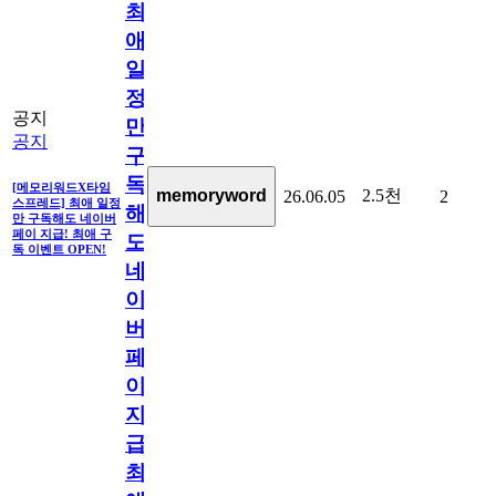
최
애
일
정
공지
만
공지
구
독
[메모리워드X타임
2.5천
memoryword
26.06.05
2
스프레드] 최애 일정
해
만 구독해도 네이버
페이 지급! 최애 구
도
독 이벤트 OPEN!
네
이
버
페
이
지
급!
최