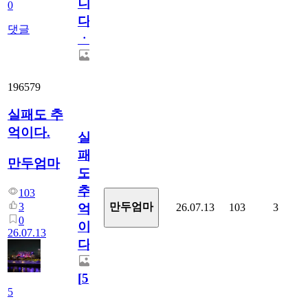
니
0
다
댓글
ㆍ
196579
실패도 추
억이다.
실
패
만두엄마
도
추
103
3
만두엄마
26.07.13
103
3
억
0
이
26.07.13
다.
[
5
]
5