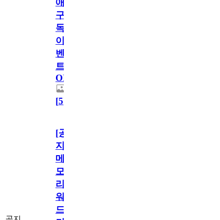
애
구
독
이
벤
트
OPEN!
[
5
]
[공
지]
메
모
리
워
드
공지