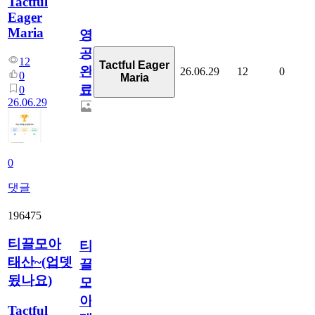
Tactful
Eager
Maria
영
공
12
Tactful Eager
완
26.06.29
12
0
0
Maria
료
0
26.06.29
0
댓글
196475
티끌모아
티
태산~(업뎃
끌
됬나요)
모
아
Tactful