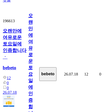
댓글
오
196613
랜
만
오랜만에
에
여유로운
여
토요일에
유
인증합니다
로
ㆍ
운
bebeto
토
요
bebeto
26.07.18
12
0
12
일
0
에
0
26.07.18
인
증
합