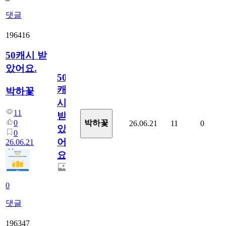
댓글
196416
50캐시 받
았어요.
50
캐
박하꽃
시
11
받
0
박하꽃
26.06.21
11
0
았
0
어
26.06.21
요.
0
댓글
196347