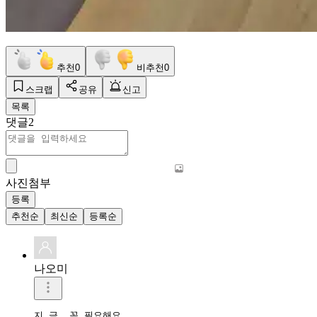
추천
0
비추천
0
스크랩
공유
신고
목록
댓글
2
사진첨부
등록
추천순
최신순
등록순
나오미
지 금. 꼭 필요해요