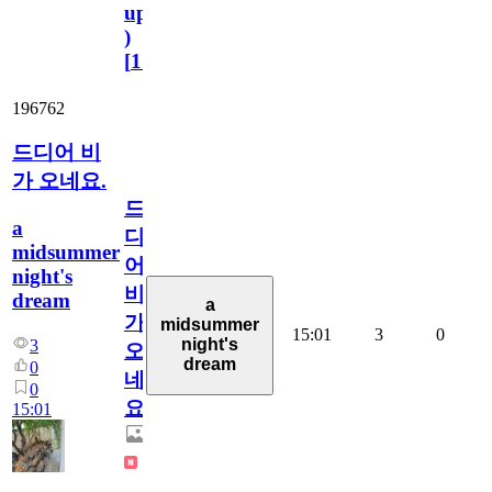
update
)
[
110
]
196762
드디어 비
가 오네요.
드
a
디
midsummer
어
night's
비
dream
a
가
midsummer
15:01
3
0
night's
3
오
dream
0
네
0
요.
15:01