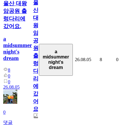
울
울산 대왕
산
암공원 출
대
렁다리에
왕
갔어요.
암
a
공
midsummer
원
night's
a
출
midsummer
dream
26.08.05
8
0
night's
렁
dream
8
다
0
리
0
에
26.08.05
갔
어
요.
0
댓글