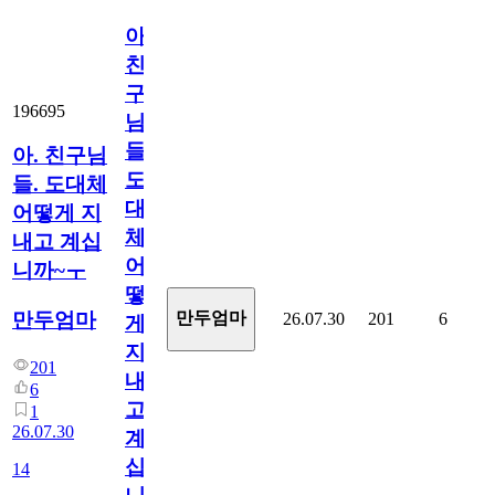
아.
친
구
196695
님
들.
아. 친구님
도
들. 도대체
대
어떻게 지
체
내고 계십
어
니까~ㅜ
떻
만두엄마
만두엄마
26.07.30
201
6
게
지
201
내
6
고
1
26.07.30
계
십
14