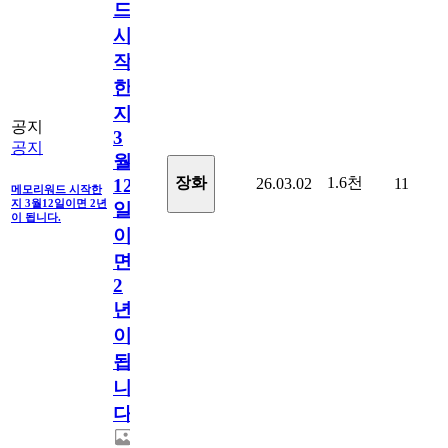
드
시
작
한
지
공지
3
공지
월
1.6천
장화
26.03.02
11
12
메모리워드 시작한
지 3월12일이면 2년
일
이 됩니다.
이
면
2
년
이
됩
니
다.