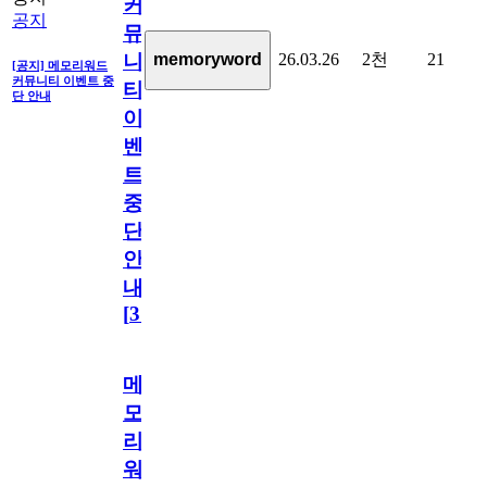
커
공지
뮤
26.03.26
2천
21
memoryword
니
[공지] 메모리워드
커뮤니티 이벤트 중
티
단 안내
이
벤
트
중
단
안
내
[
31
]
메
모
리
워