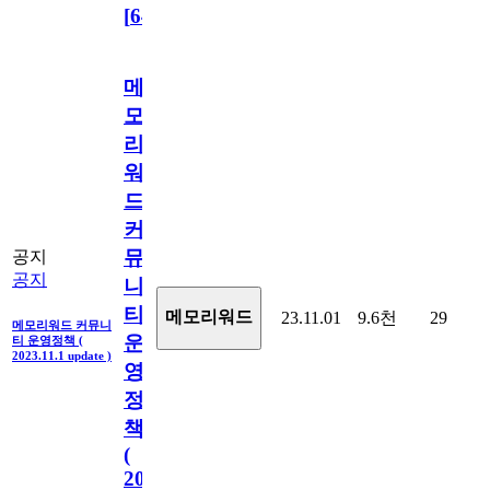
[
64
]
메
모
리
워
드
커
뮤
공지
공지
니
티
메모리워드
23.11.01
9.6천
29
메모리워드 커뮤니
운
티 운영정책 (
2023.11.1 update )
영
정
책
(
2023.11.1