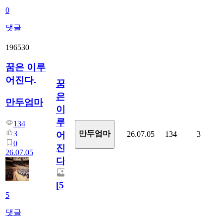
0
댓글
196530
꿈은 이루
어진다.
꿈
은
만두엄마
이
루
134
3
만두엄마
26.07.05
134
3
어
0
진
26.07.05
다.
[
5
]
5
댓글