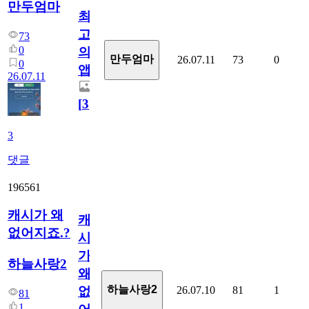
만두엄마
최
고
73
0
의
만두엄마
26.07.11
73
0
0
앱.
26.07.11
[
3
]
3
댓글
196561
캐시가 왜
캐
없어지죠.?
시
가
하늘사랑2
왜
하늘사랑2
26.07.10
81
1
없
81
1