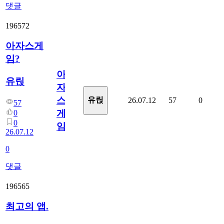
댓글
196572
아자스게
임?
아
유릱
자
스
유릱
26.07.12
57
0
57
게
0
0
임?
26.07.12
0
댓글
196565
최고의 앱.