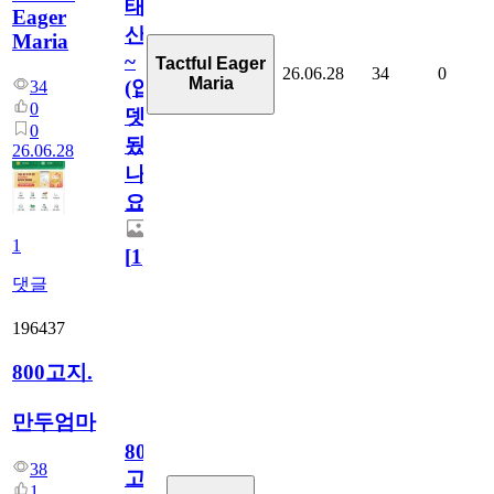
태
Eager
산
Maria
~
Tactful Eager
26.06.28
34
0
Maria
(업
34
0
뎃
0
됬
26.06.28
나
요)
1
[
1
]
댓글
196437
800고지.
만두엄마
800
38
고
1