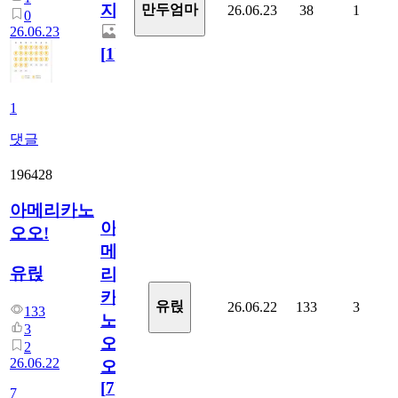
지.
만두엄마
26.06.23
38
1
0
26.06.23
[
1
]
1
댓글
196428
아메리카노
아
오오!
메
유릱
리
카
유릱
26.06.22
133
3
133
노
3
오
2
26.06.22
오!
[
7
]
7