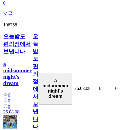
0
댓글
196758
오
오늘밤도
늘
편의점에서
밤
보냅니다.
도
a
편
midsummer
의
night's
a
점
dream
midsummer
26.08.08
6
0
에
night's
6
서
dream
0
보
0
냅
26.08.08
니
다.