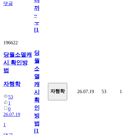
니
댓글
까
~
ㅜ
[
14
]
196622
당
당월소멸캐
월
시 확인방
소
법
멸
자행학
캐
자행학
26.07.19
53
1
시
53
확
1
인
0
26.07.19
방
법
1
[
1
]