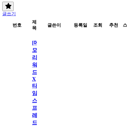
글쓰기
제
번호
글쓴이
등록일
조회
추천
목
[메
모
리
워
드
X
타
임
스
프
레
드]