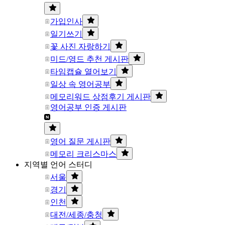
가입인사
일기쓰기
꽃 사진 자랑하기
미드/영드 추천 게시판
타임캡슐 열어보기
일상 속 영어공부
메모리워드 상점후기 게시판
영어공부 인증 게시판
영어 질문 게시판
메모리 크리스마스
지역별 언어 스터디
서울
경기
인천
대전/세종/충청