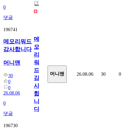
0
댓글
196741
메
메모리워드
모
감사합니다
리
워
머니맨
드
머니맨
26.08.06
30
0
30
감
0
사
0
26.08.06
합
니
0
다
댓글
196730