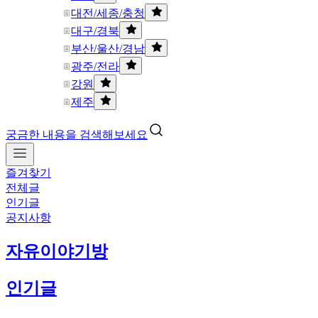
대전/세종/충청
대구/경북
부산/울산/경남
광주/전라
강원
제주
궁금한 내용을 검색해보세요
즐겨찾기
전체글
인기글
공지사항
자유이야기방
인기글