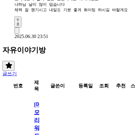
냐하님 날이 많이 덥습니다 

체력 잘 챙기시고 내일도 기분 좋게 화이팅 하시길 바랄게요 
0
2025.06.30 23:51
자유이야기방
글쓰기
제
번호
글쓴이
등록일
조회
추천
목
[메
모
리
워