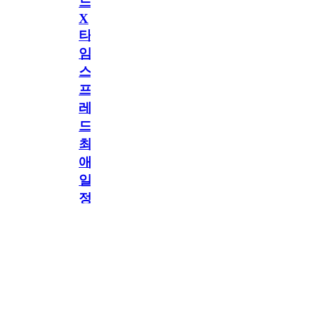
드
X
타
임
스
프
레
드]
최
애
일
정
공지
만
공지
구
독
[메모리워드X타임
2.5천
memoryword
26.06.05
2
스프레드] 최애 일정
해
만 구독해도 네이버
페이 지급! 최애 구
도
독 이벤트 OPEN!
네