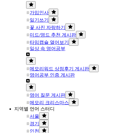
가입인사
일기쓰기
꽃 사진 자랑하기
미드/영드 추천 게시판
타임캡슐 열어보기
일상 속 영어공부
메모리워드 상점후기 게시판
영어공부 인증 게시판
영어 질문 게시판
메모리 크리스마스
지역별 언어 스터디
서울
경기
인천