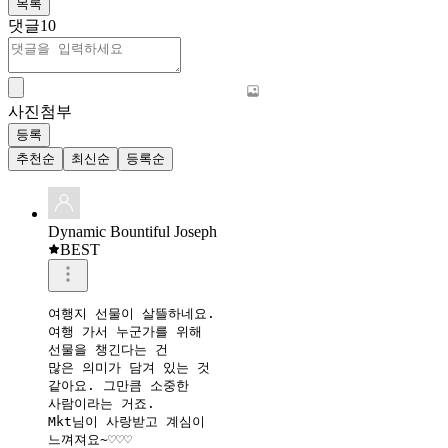
목록
댓글
10
사진첨부
등록
추천순
최신순
등록순
Dynamic Bountiful Joseph
BEST
여행지 선물이 살뜰하네요.

여행 가서 누군가를 위해

선물을 챙긴다는 건

많은 의미가 담겨 있는 것

같아요. 그만큼 소중한

사람이라는 거죠.

Mkt님이 사랑받고 계심이

느껴져요~♡♡♡
