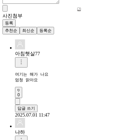
사진첨부
등록
추천순
최신순
등록순
아침햇살77
여기는 해가 나요

엄청 맑아요
0
답글 쓰기
2025.07.01 11:47
냐하