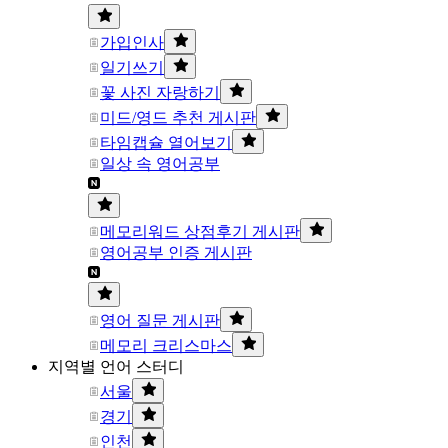
가입인사
일기쓰기
꽃 사진 자랑하기
미드/영드 추천 게시판
타임캡슐 열어보기
일상 속 영어공부
메모리워드 상점후기 게시판
영어공부 인증 게시판
영어 질문 게시판
메모리 크리스마스
지역별 언어 스터디
서울
경기
인천