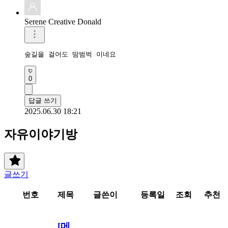
Serene Creative Donald
숲길을 걸어도 땀범벅 이네요 
0
답글 쓰기
2025.06.30 18:21
자유이야기방
글쓰기
번호
제목
글쓴이
등록일
조회
추천
[메