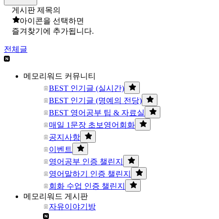
게시판 제목의
아이콘을 선택하면
즐겨찾기에 추가됩니다.
전체글
메모리워드 커뮤니티
BEST 인기글 (실시간)
BEST 인기글 (명예의 전당)
BEST 영어공부 팁 & 자료실
매일 1문장 초보영어회화
공지사항
이벤트
영어공부 인증 챌린지
영어말하기 인증 챌린지
회화 수업 인증 챌린지
메모리워드 게시판
자유이야기방