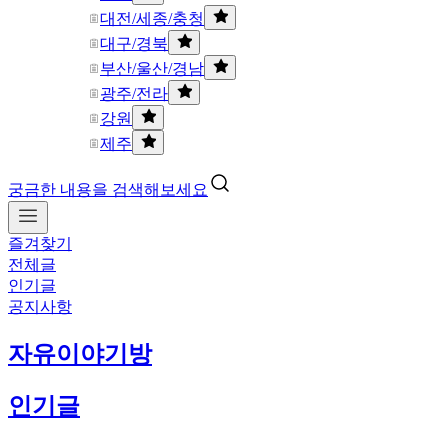
대전/세종/충청
대구/경북
부산/울산/경남
광주/전라
강원
제주
궁금한 내용을 검색해보세요
즐겨찾기
전체글
인기글
공지사항
자유이야기방
인기글