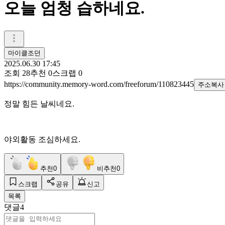
오늘 엄청 습하네요.
마이클조던
2025.06.30 17:45
조회
28
추천
0
스크랩
0
https://community.memory-word.com/freeforum/110823445
주소복사
정말 힘든 날씨네요.
야외활동 조심하세요.
추천
0
비추천
0
스크랩
공유
신고
목록
댓글
4