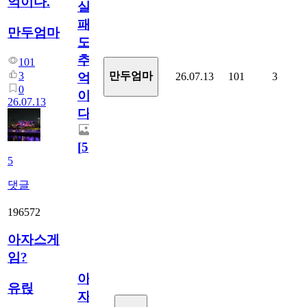
억이다.
실
패
만두엄마
도
추
101
3
만두엄마
26.07.13
101
3
억
0
이
26.07.13
다.
[
5
]
5
댓글
196572
아자스게
임?
아
유릱
자