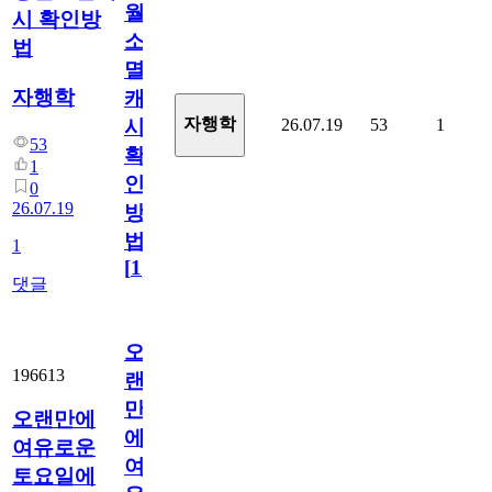
월
시 확인방
소
법
멸
자행학
캐
자행학
26.07.19
53
1
시
53
확
1
인
0
26.07.19
방
법
1
[
1
]
댓글
오
196613
랜
만
오랜만에
에
여유로운
여
토요일에