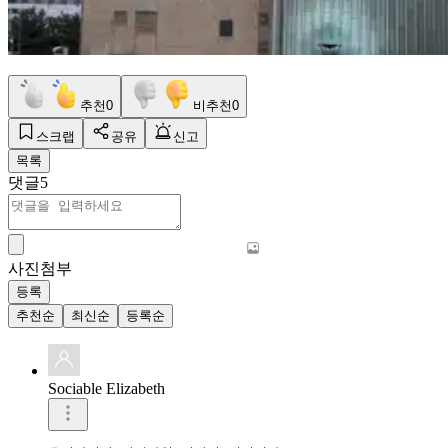
추천
0
비추천
0
스크랩
공유
신고
목록
댓글
5
사진첨부
등록
추천순
최신순
등록순
Sociable Elizabeth