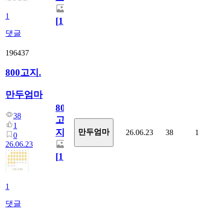
1
[
1
]
댓글
196437
800고지.
만두엄마
800
38
고
1
지.
만두엄마
26.06.23
38
1
0
26.06.23
[
1
]
1
댓글