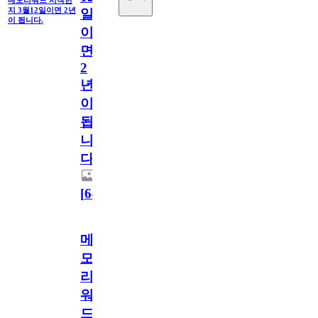
지 3월12일이면 2년
일
이 됩니다.
이
면
2
년
이
됩
니
다.
[
64
]
메
모
리
워
드