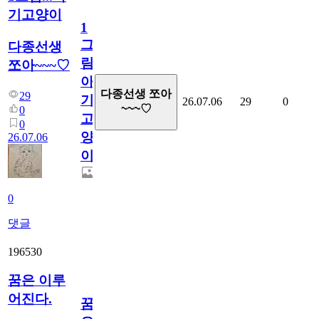
기고양이
1
그
다종선생
림...
쪼아~~~♡
아
다종선생 쪼아
29
기
26.07.06
29
0
~~~♡
0
고
0
양
26.07.06
이
0
댓글
196530
꿈은 이루
어진다.
꿈