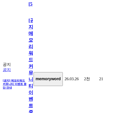
[
5
]
[공
지]
메
모
리
워
드
공지
커
공지
뮤
26.03.26
2천
21
memoryword
니
[공지] 메모리워드
커뮤니티 이벤트 중
티
단 안내
이
벤
트
중