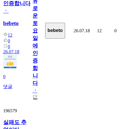
유
인증합니다
로
ㆍ
운
bebeto
토
요
bebeto
26.07.18
12
0
12
일
0
에
0
26.07.18
인
증
합
니
0
다
댓글
ㆍ
196579
실패도 추