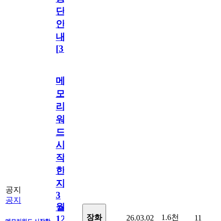
단
안
내
[
31
]
메
모
리
워
드
시
작
한
지
공지
3
공지
월
1.6천
장화
26.03.02
11
12
메모리워드 시작한