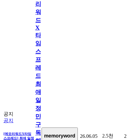
리
워
드
X
타
임
스
프
레
드]
최
애
일
정
공지
만
공지
구
독
[메모리워드X타임
2.5천
memoryword
26.06.05
2
스프레드] 최애 일정