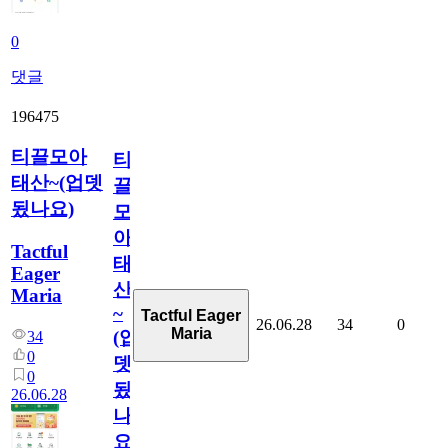
0
댓글
196475
티끌모아
티
태산~(업뎃
끌
됬나요)
모
아
Tactful
태
Eager
산
Maria
~
Tactful Eager
26.06.28
34
0
Maria
(업
34
0
뎃
0
됬
26.06.28
나
요)