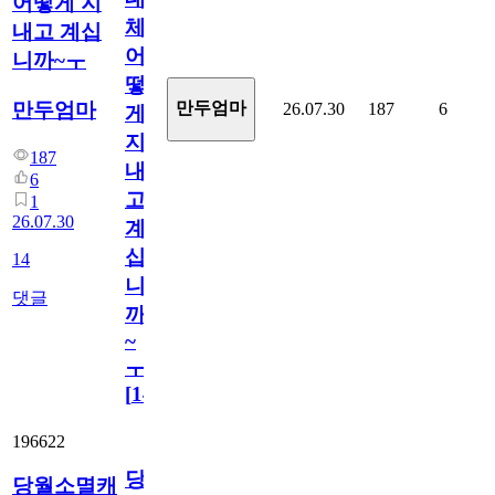
어떻게 지
체
내고 계십
어
니까~ㅜ
떻
만두엄마
만두엄마
26.07.30
187
6
게
지
187
내
6
고
1
26.07.30
계
십
14
니
댓글
까
~
ㅜ
[
14
]
196622
당
당월소멸캐