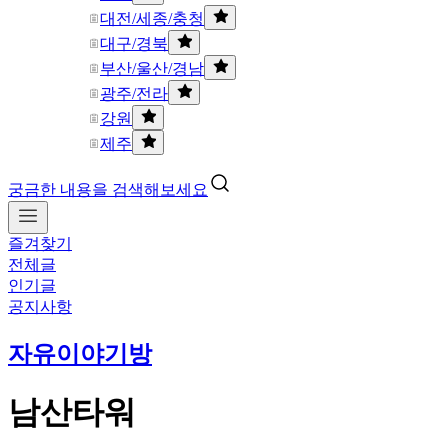
대전/세종/충청
대구/경북
부산/울산/경남
광주/전라
강원
제주
궁금한 내용을 검색해보세요
즐겨찾기
전체글
인기글
공지사항
자유이야기방
남산타워