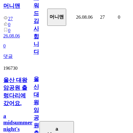
워
머니맨
드
머니맨
26.08.06
27
0
27
감
0
사
0
26.08.06
합
니
0
다
댓글
196730
울
울산 대왕
산
암공원 출
대
렁다리에
왕
갔어요.
암
a
공
midsummer
원
night's
a