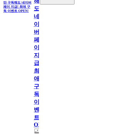
해
만 구독해도 네이버
페이 지급! 최애 구
도
독 이벤트 OPEN!
네
이
버
페
이
지
급!
최
애
구
독
이
벤
트
OPEN!