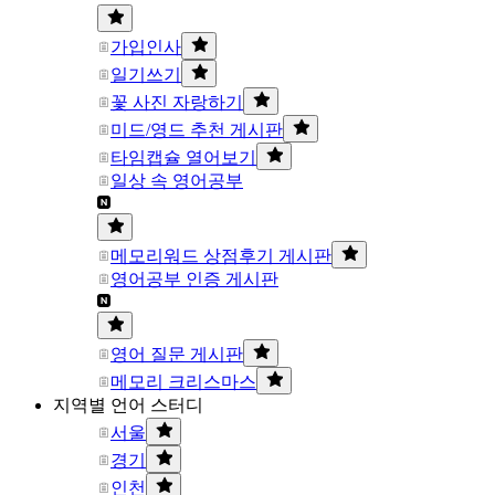
가입인사
일기쓰기
꽃 사진 자랑하기
미드/영드 추천 게시판
타임캡슐 열어보기
일상 속 영어공부
메모리워드 상점후기 게시판
영어공부 인증 게시판
영어 질문 게시판
메모리 크리스마스
지역별 언어 스터디
서울
경기
인천