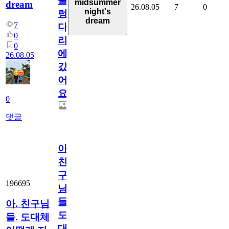
출
midsummer
dream
26.08.05
7
0
night's
렁
dream
7
다
0
리
0
에
26.08.05
갔
어
요.
0
댓글
아.
친
구
196695
님
들.
아. 친구님
도
들. 도대체
대