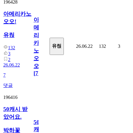
196428
아메리카노
아
오오!
메
유릱
리
카
유릱
26.06.22
132
3
132
노
3
오
2
26.06.22
오!
[
7
]
7
댓글
196416
50캐시 받
았어요.
50
캐
박하꽃