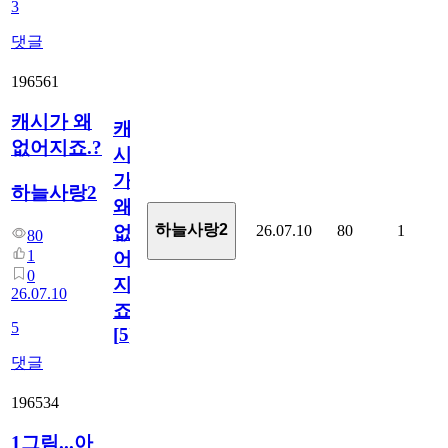
3
댓글
196561
캐시가 왜
캐
없어지죠.?
시
가
하늘사랑2
왜
하늘사랑2
26.07.10
80
1
없
80
1
어
0
지
26.07.10
죠.?
5
[
5
]
댓글
196534
1그림...아