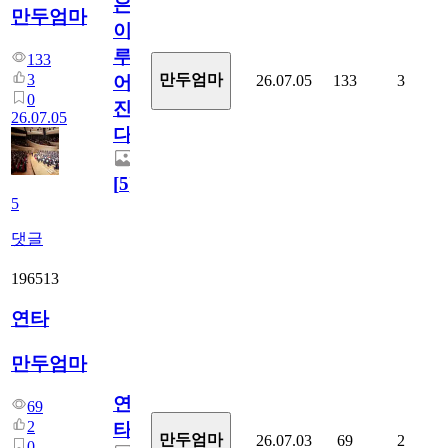
은
만두엄마
이
루
133
3
만두엄마
26.07.05
133
3
어
0
진
26.07.05
다.
[
5
]
5
댓글
196513
연타
만두엄마
연
69
2
타
만두엄마
26.07.03
69
2
0