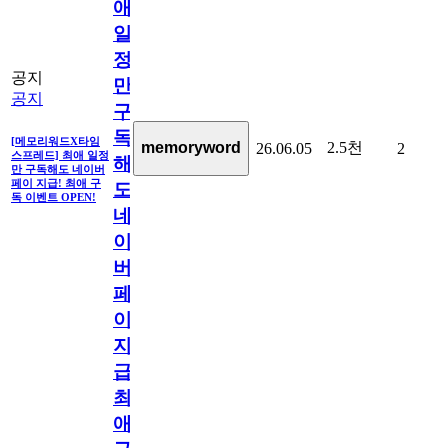
애
일
정
공지
만
공지
구
독
[메모리워드X타임
2.5천
memoryword
26.06.05
2
스프레드] 최애 일정
해
만 구독해도 네이버
페이 지급! 최애 구
도
독 이벤트 OPEN!
네
이
버
페
이
지
급!
최
애