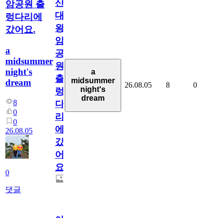
산
암공원 출
대
렁다리에
왕
갔어요.
암
a
공
midsummer
원
night's
a
출
midsummer
dream
26.08.05
8
0
night's
렁
dream
8
다
0
리
0
에
26.08.05
갔
어
요.
0
댓글