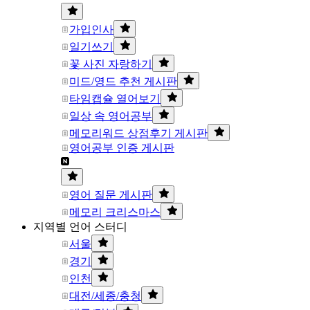
가입인사
일기쓰기
꽃 사진 자랑하기
미드/영드 추천 게시판
타임캡슐 열어보기
일상 속 영어공부
메모리워드 상점후기 게시판
영어공부 인증 게시판
영어 질문 게시판
메모리 크리스마스
지역별 언어 스터디
서울
경기
인천
대전/세종/충청