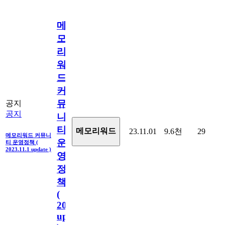
메
모
리
워
드
커
뮤
공지
공지
니
티
메모리워드
23.11.01
9.6천
29
메모리워드 커뮤니
운
티 운영정책 (
2023.11.1 update )
영
정
책
(
2023.11.1
update