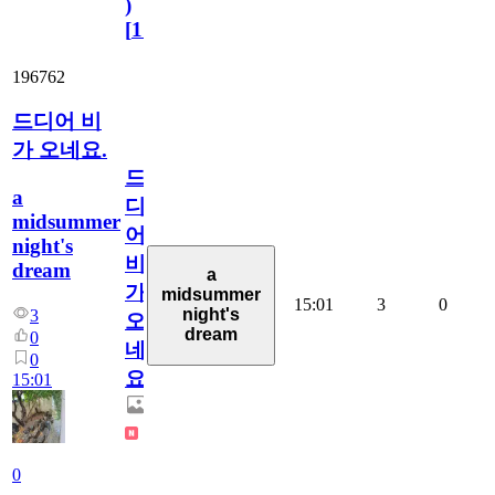
)
[
110
]
196762
드디어 비
가 오네요.
드
a
디
midsummer
어
night's
비
dream
a
가
midsummer
15:01
3
0
night's
3
오
dream
0
네
0
요.
15:01
0