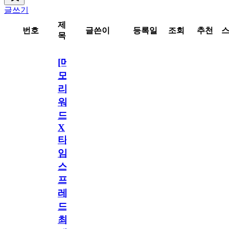
글쓰기
제
번호
글쓴이
등록일
조회
추천
목
[메
모
리
워
드
X
타
임
스
프
레
드]
최