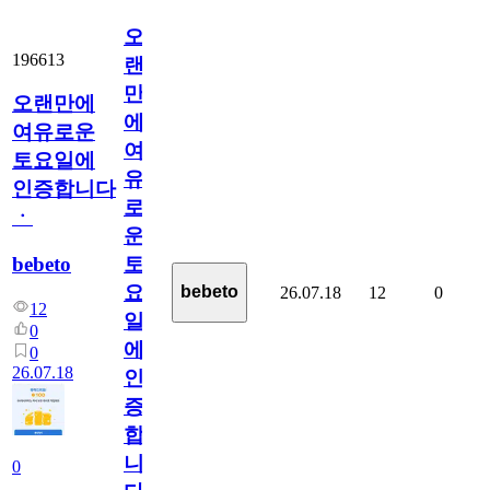
오
196613
랜
만
오랜만에
에
여유로운
여
토요일에
유
인증합니다
로
ㆍ
운
bebeto
토
요
bebeto
26.07.18
12
0
12
일
0
에
0
26.07.18
인
증
합
니
0