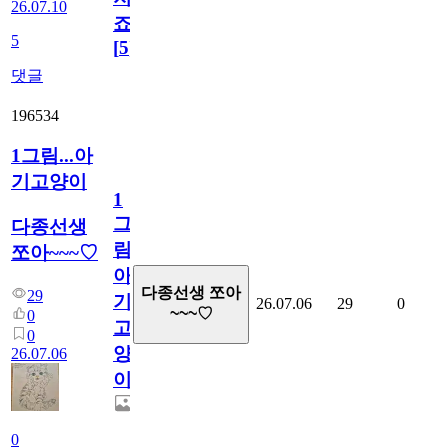
26.07.10
죠.?
5
[
5
]
댓글
196534
1그림...아
기고양이
1
그
다종선생
림...
쪼아~~~♡
아
다종선생 쪼아
29
기
26.07.06
29
0
~~~♡
0
고
0
양
26.07.06
이
0