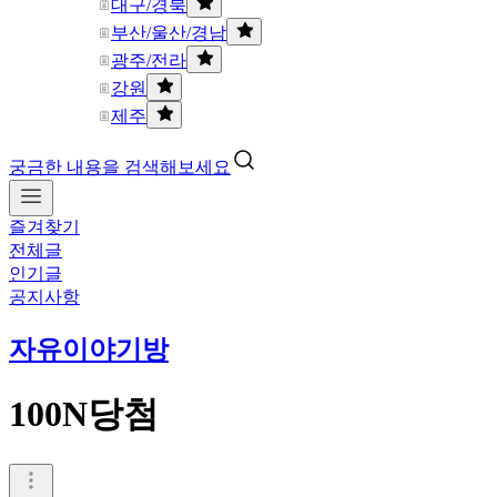
대구/경북
부산/울산/경남
광주/전라
강원
제주
궁금한 내용을 검색해보세요
즐겨찾기
전체글
인기글
공지사항
자유이야기방
100N당첨