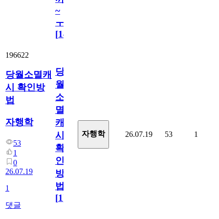
~
ㅜ
[
14
]
196622
당
당월소멸캐
월
시 확인방
소
법
멸
자행학
캐
자행학
26.07.19
53
1
시
53
확
1
인
0
26.07.19
방
법
1
[
1
]
댓글