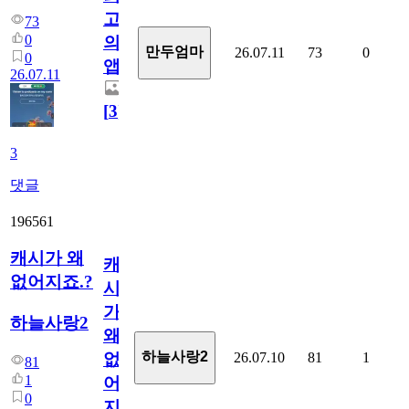
고
73
0
의
만두엄마
26.07.11
73
0
0
앱.
26.07.11
[
3
]
3
댓글
196561
캐시가 왜
캐
없어지죠.?
시
가
하늘사랑2
왜
하늘사랑2
26.07.10
81
1
없
81
1
어
0
지