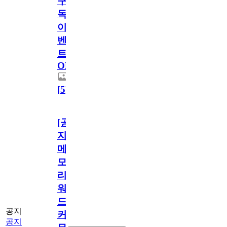
구
독
이
벤
트
OPEN!
[
5
]
[공
지]
메
모
리
워
드
공지
커
공지