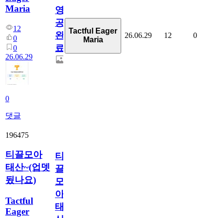
Maria
영
공
12
Tactful Eager
완
26.06.29
12
0
0
Maria
료
0
26.06.29
0
댓글
196475
티끌모아
티
태산~(업뎃
끌
됬나요)
모
아
Tactful
태
Eager