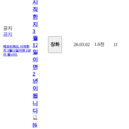
시
작
한
지
공지
3
공지
월
1.6천
장화
26.03.02
11
12
메모리워드 시작한
지 3월12일이면 2년
일
이 됩니다.
이
면
2
년
이
됩
니
다.
[
64
]