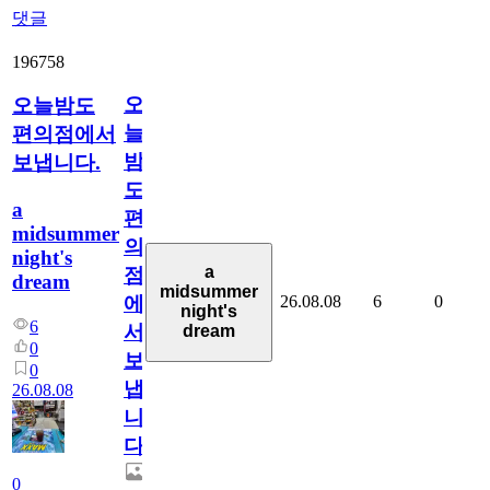
댓글
196758
오
오늘밤도
늘
편의점에서
밤
보냅니다.
도
a
편
midsummer
의
night's
a
점
dream
midsummer
26.08.08
6
0
에
night's
6
서
dream
0
보
0
냅
26.08.08
니
다.
0