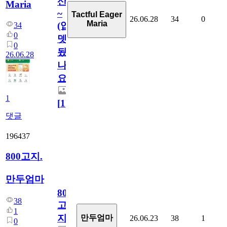
산
Maria
~
Tactful Eager
26.06.28
34
0
Maria
(업
34
0
뎃
0
됬
26.06.28
나
요)
1
[
1
]
댓글
196437
800고지.
만두엄마
800
38
고
1
지.
만두엄마
26.06.23
38
1
0