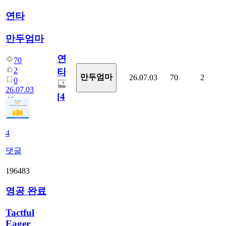
연타
만두엄마
연
70
2
타
만두엄마
26.07.03
70
2
0
26.07.03
[
4
]
4
댓글
196483
영공 완료
Tactful
Eager