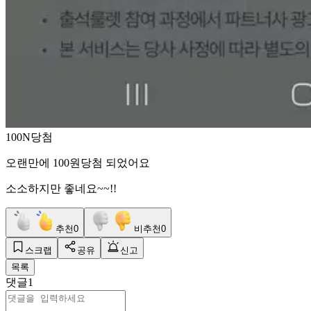
100N당첨
오랜만에 100원당첨 되었어요
소소하지만 좋네요~~!!
추천
0
비추천
0
스크랩
공유
신고
목록
댓글
1