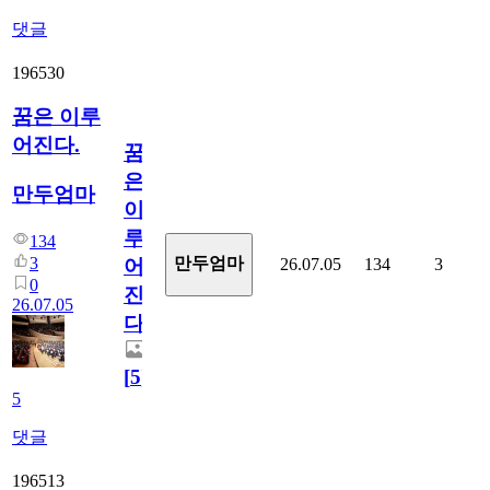
댓글
196530
꿈은 이루
어진다.
꿈
은
만두엄마
이
루
134
3
만두엄마
26.07.05
134
3
어
0
진
26.07.05
다.
[
5
]
5
댓글
196513