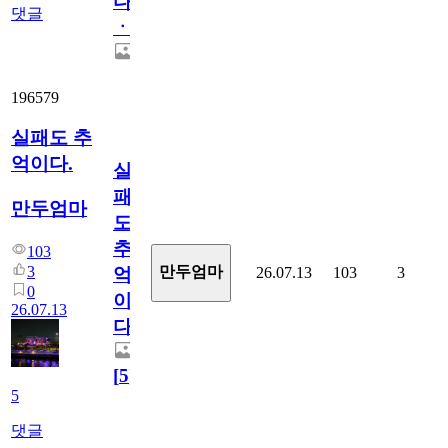
다
댓글
ㆍ
196579
실패도 추
억이다.
실
패
만두엄마
도
추
103
3
만두엄마
26.07.13
103
3
억
0
이
26.07.13
다.
[
5
]
5
댓글