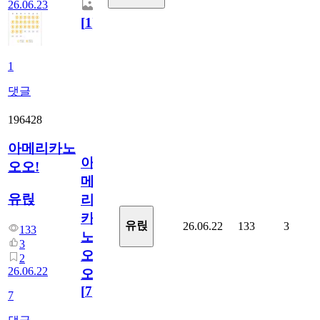
26.06.23
[
1
]
1
댓글
196428
아메리카노
아
오오!
메
유릱
리
카
유릱
26.06.22
133
3
133
노
3
오
2
26.06.22
오!
[
7
]
7