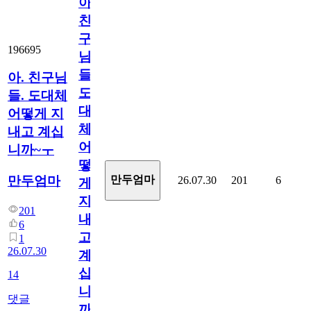
아.
친
구
196695
님
들.
아. 친구님
도
들. 도대체
대
어떻게 지
체
내고 계십
어
니까~ㅜ
떻
만두엄마
만두엄마
26.07.30
201
6
게
지
201
내
6
고
1
26.07.30
계
십
14
니
댓글
까