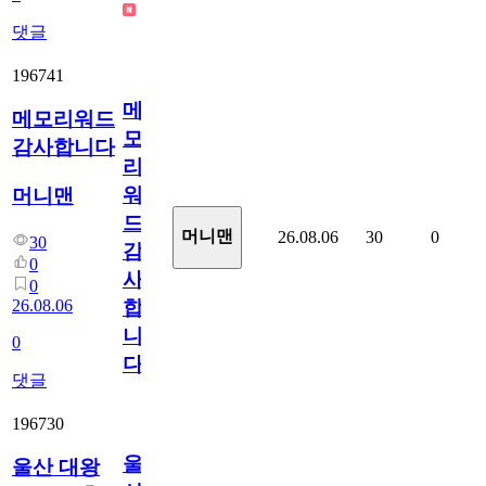
댓글
196741
메
메모리워드
모
감사합니다
리
워
머니맨
드
머니맨
26.08.06
30
0
30
감
0
사
0
26.08.06
합
니
0
다
댓글
196730
울
울산 대왕