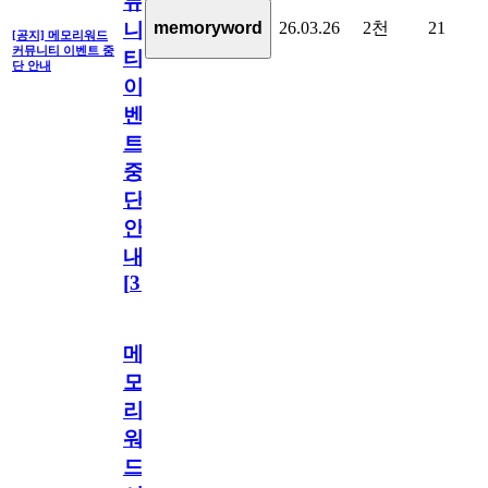
뮤
26.03.26
2천
21
memoryword
니
[공지] 메모리워드
커뮤니티 이벤트 중
티
단 안내
이
벤
트
중
단
안
내
[
31
]
메
모
리
워
드