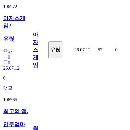
196572
아자스게
임?
아
유릱
자
스
유릱
26.07.12
57
0
57
게
0
0
임?
26.07.12
0
댓글
196565
최고의 앱.
만두엄마
최