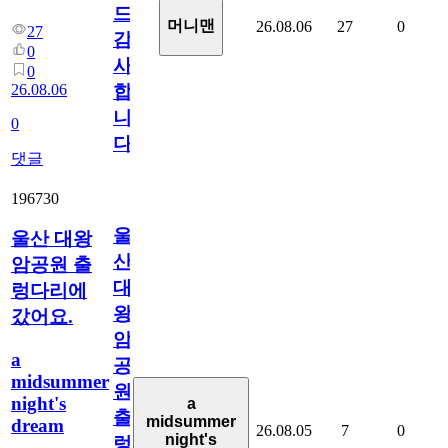
드
머니맨
26.08.06
27
0
27
감
0
사
0
26.08.06
합
니
0
다
댓글
196730
울
울산 대왕
산
암공원 출
대
렁다리에
왕
갔어요.
암
a
공
midsummer
원
night's
a
출
midsummer
dream
26.08.05
7
0
night's
렁