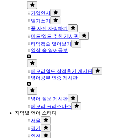
가입인사
일기쓰기
꽃 사진 자랑하기
미드/영드 추천 게시판
타임캡슐 열어보기
일상 속 영어공부
메모리워드 상점후기 게시판
영어공부 인증 게시판
영어 질문 게시판
메모리 크리스마스
지역별 언어 스터디
서울
경기
인천