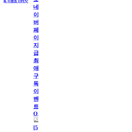
독 이벤트 OPEN!
네
이
버
페
이
지
급!
최
애
구
독
이
벤
트
OPEN!
[
5
]