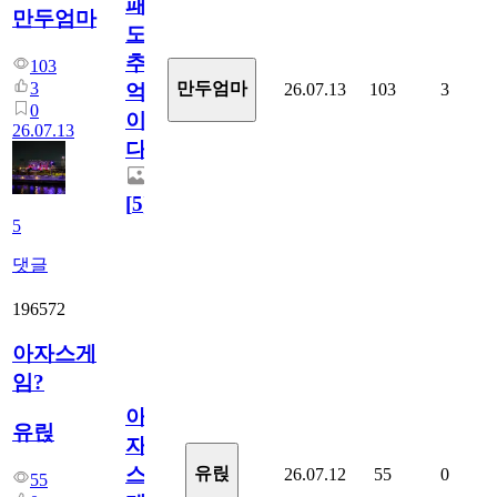
패
만두엄마
도
추
103
3
만두엄마
26.07.13
103
3
억
0
이
26.07.13
다.
[
5
]
5
댓글
196572
아자스게
임?
아
유릱
자
스
유릱
26.07.12
55
0
55