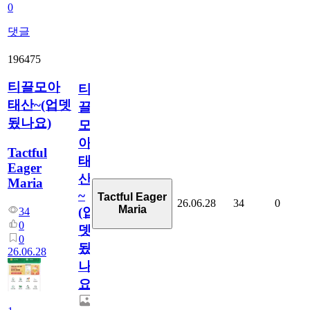
0
댓글
196475
티끌모아
티
태산~(업뎃
끌
됬나요)
모
아
Tactful
태
Eager
산
Maria
~
Tactful Eager
26.06.28
34
0
Maria
(업
34
0
뎃
0
됬
26.06.28
나
요)