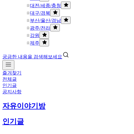
대전/세종/충청
대구/경북
부산/울산/경남
광주/전라
강원
제주
궁금한 내용을 검색해보세요
즐겨찾기
전체글
인기글
공지사항
자유이야기방
인기글