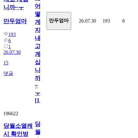
어
니까~ㅜ
떻
만두엄마
만두엄마
26.07.30
193
6
게
지
193
내
6
고
1
26.07.30
계
십
15
니
댓글
까
~
ㅜ
[
15
]
196622
당
당월소멸캐
월
시 확인방