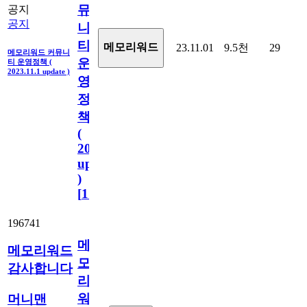
뮤
공지
공지
니
티
메모리워드
23.11.01
9.5천
29
메모리워드 커뮤니
운
티 운영정책 (
2023.11.1 update )
영
정
책
(
2023.11.1
update
)
[
110
]
196741
메
메모리워드
모
감사합니다
리
워
머니맨