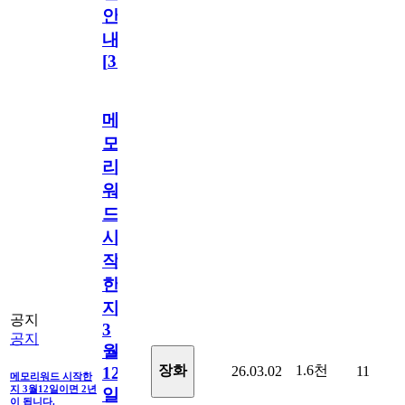
안
내
[
31
]
메
모
리
워
드
시
작
한
지
공지
3
공지
월
1.6천
장화
26.03.02
11
12
메모리워드 시작한
지 3월12일이면 2년
일
이 됩니다.