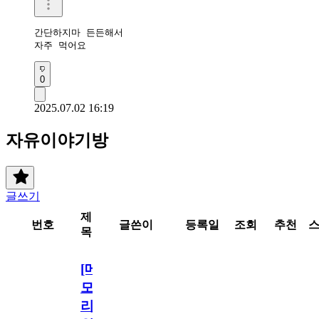
간단하지마 든든해서

자주 먹어요
0
2025.07.02 16:19
자유이야기방
글쓰기
제
번호
글쓴이
등록일
조회
추천
목
[메
모
리