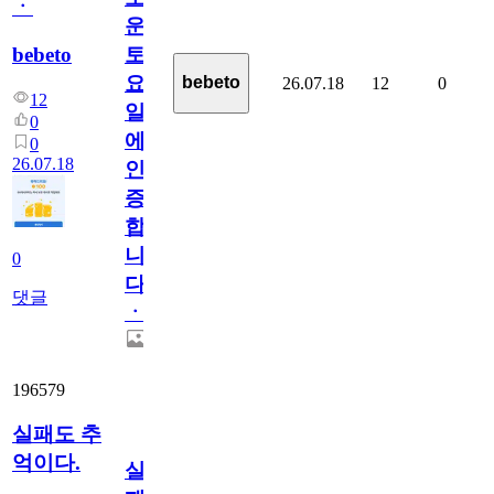
ㆍ
운
bebeto
토
요
bebeto
26.07.18
12
0
12
일
0
에
0
26.07.18
인
증
합
니
0
다
댓글
ㆍ
196579
실패도 추
억이다.
실