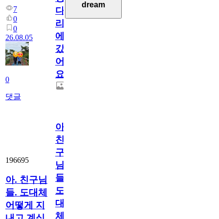
dream
7
다
0
리
0
에
26.08.05
갔
어
요.
0
댓글
아.
친
구
196695
님
들.
아. 친구님
도
들. 도대체
대
어떻게 지
체
내고 계십