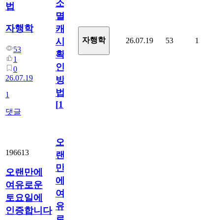
소
법
멸
자행학
캐
자행학
26.07.19
53
1
시
53
확
1
인
0
26.07.19
방
법
1
[
1
]
댓글
오
196613
랜
만
오랜만에
에
여유로운
여
토요일에
유
인증합니다
로