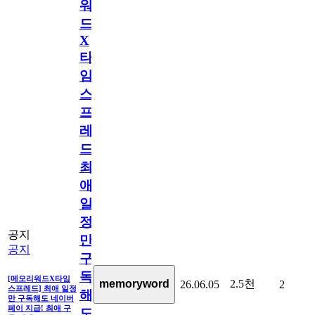
워
드
X
타
임
스
프
레
드]
최
애
일
정
공지
만
공지
구
독
[메모리워드X타임
2.5천
memoryword
26.06.05
2
스프레드] 최애 일정
해
만 구독해도 네이버
페이 지급! 최애 구
도