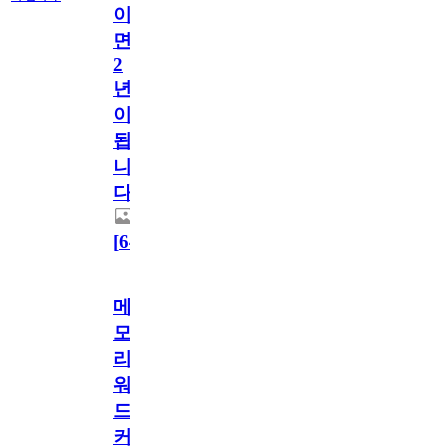
이
면
2
년
이
됩
니
다.
[
64
]
메
모
리
워
드
커