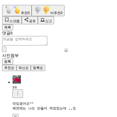
추천
0
비추천
0
스크랩
공유
신고
목록
댓글
8
사진첨부
등록
추천순
최신순
등록순
yu
맛있겠어요^^
