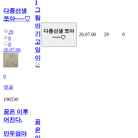
1
그
다종선생
림...
쪼아~~~♡
아
다종선생 쪼아
29
기
26.07.06
29
0
~~~♡
0
고
0
양
26.07.06
이
0
댓글
196530
꿈은 이루
어진다.
꿈
은
만두엄마
이