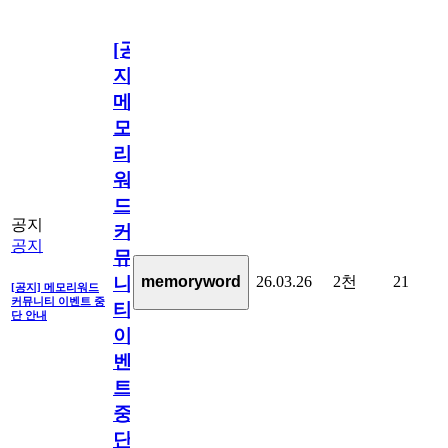
[공
지]
메
모
리
워
드
공지
커
공지
뮤
26.03.26
2천
21
memoryword
니
[공지] 메모리워드
커뮤니티 이벤트 중
티
단 안내
이
벤
트
중
단