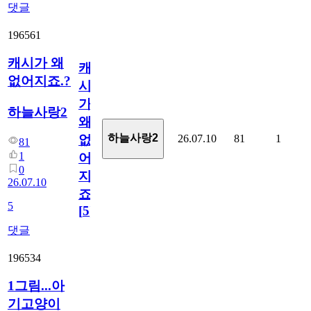
댓글
196561
캐시가 왜
캐
없어지죠.?
시
가
하늘사랑2
왜
하늘사랑2
26.07.10
81
1
없
81
1
어
0
지
26.07.10
죠.?
5
[
5
]
댓글
196534
1그림...아
기고양이