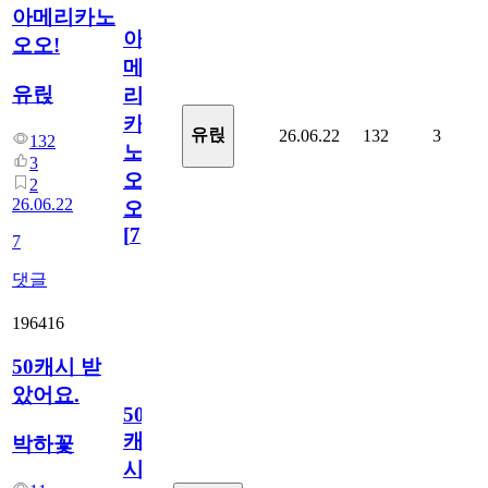
아메리카노
아
오오!
메
유릱
리
카
유릱
26.06.22
132
3
132
노
3
오
2
26.06.22
오!
[
7
]
7
댓글
196416
50캐시 받
았어요.
50
캐
박하꽃
시