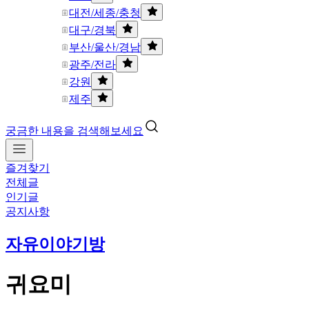
대전/세종/충청
대구/경북
부산/울산/경남
광주/전라
강원
제주
궁금한 내용을 검색해보세요
즐겨찾기
전체글
인기글
공지사항
자유이야기방
귀요미