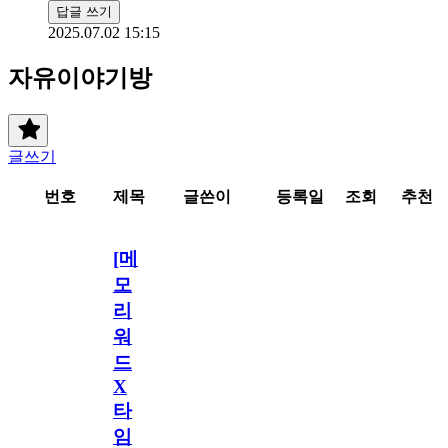
답글 쓰기
2025.07.02 15:15
자유이야기방
글쓰기
번호
제목
글쓴이
등록일
조회
추천
[메
모
리
워
드
X
타
임