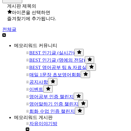
게시판 제목의
아이콘을 선택하면
즐겨찾기에 추가됩니다.
전체글
메모리워드 커뮤니티
BEST 인기글 (실시간)
BEST 인기글 (명예의 전당)
BEST 영어공부 팁 & 자료실
매일 1문장 초보영어회화
공지사항
이벤트
영어공부 인증 챌린지
영어말하기 인증 챌린지
회화 수업 인증 챌린지
메모리워드 게시판
자유이야기방