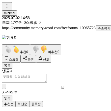
minimal
2025.07.02 14:58
조회
17
추천
0
스크랩
0
https://community.memory-word.com/freeforum/110965723
주소복사
추천
0
비추천
0
스크랩
공유
신고
목록
댓글
4
사진첨부
등록
추천순
최신순
등록순