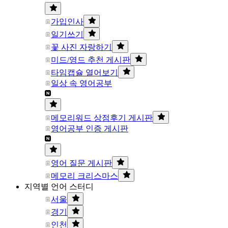
가입인사
일기쓰기
꽃 사진 자랑하기
미드/영드 추천 게시판
타임캡슐 열어보기
일상 속 영어공부
메모리워드 상점후기 게시판
영어공부 인증 게시판
영어 질문 게시판
메모리 크리스마스
지역별 언어 스터디
서울
경기
인천