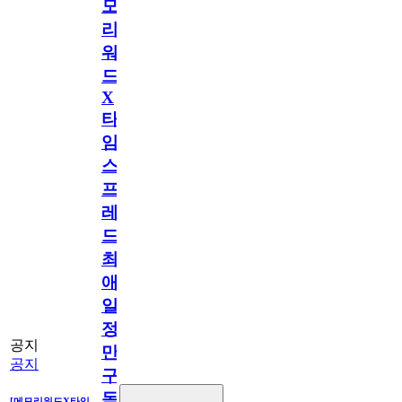
모
리
워
드
X
타
임
스
프
레
드]
최
애
일
정
공지
만
공지
구
독
[메모리워드X타임