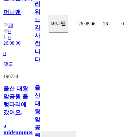
리
워
머니맨
드
머니맨
26.08.06
28
0
28
감
0
사
0
26.08.06
합
니
0
다
댓글
196730
울
울산 대왕
산
암공원 출
대
렁다리에
왕
갔어요.
암
a
공
midsummer
원