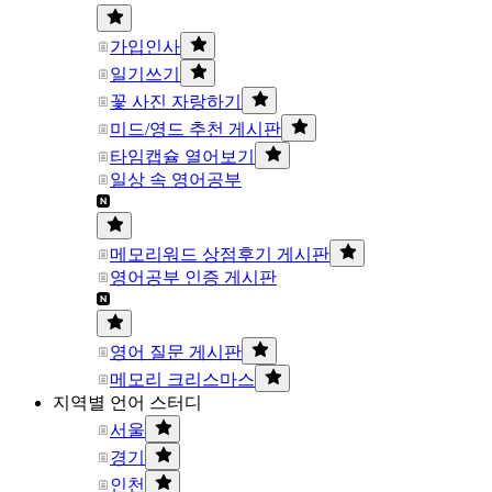
가입인사
일기쓰기
꽃 사진 자랑하기
미드/영드 추천 게시판
타임캡슐 열어보기
일상 속 영어공부
메모리워드 상점후기 게시판
영어공부 인증 게시판
영어 질문 게시판
메모리 크리스마스
지역별 언어 스터디
서울
경기
인천