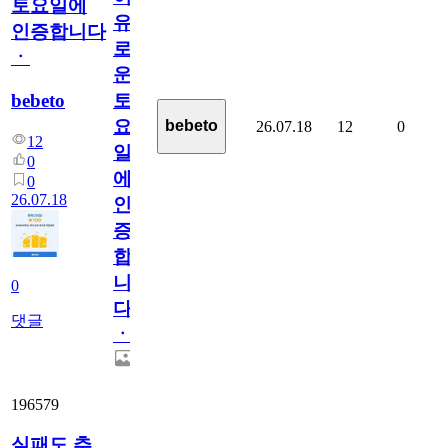
토요일에
유
인증합니다
로
ㆍ
운
bebeto
토
요
bebeto
26.07.18
12
0
12
일
0
에
0
26.07.18
인
증
합
니
0
다
댓글
ㆍ
196579
실패도 추