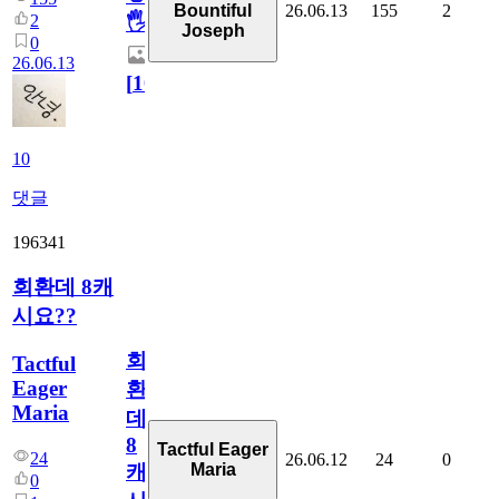
26.06.13
155
2
Bountiful
2
🖐
Joseph
0
26.06.13
[
10
]
10
댓글
196341
회환데 8캐
시요??
회
Tactful
Eager
환
Maria
데
8
Tactful Eager
24
26.06.12
24
0
Maria
캐
0