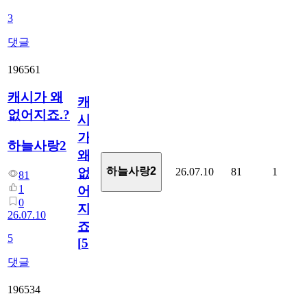
3
댓글
196561
캐시가 왜
캐
없어지죠.?
시
가
하늘사랑2
왜
하늘사랑2
26.07.10
81
1
없
81
1
어
0
지
26.07.10
죠.?
5
[
5
]
댓글
196534