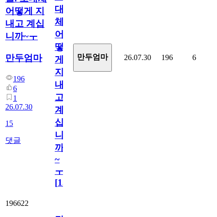
대
어떻게 지
체
내고 계십
어
니까~ㅜ
떻
만두엄마
만두엄마
26.07.30
196
6
게
지
196
내
6
고
1
26.07.30
계
십
15
니
댓글
까
~
ㅜ
[
15
]
196622