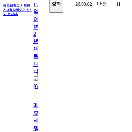
1.6천
장화
26.03.02
11
12
메모리워드 시작한
지 3월12일이면 2년
일
이 됩니다.
이
면
2
년
이
됩
니
다.
[
64
]
메
모
리
워