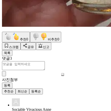
추천
0
비추천
0
스크랩
공유
신고
목록
댓글
3
사진첨부
등록
추천순
최신순
등록순
Sociable Vivacious Anne