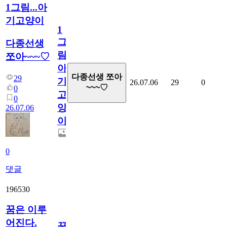
1그림...아
기고양이
1
그
다종선생
림...
쪼아~~~♡
아
다종선생 쪼아
29
기
26.07.06
29
0
~~~♡
0
고
0
양
26.07.06
이
0
댓글
196530
꿈은 이루
어진다.
꿈