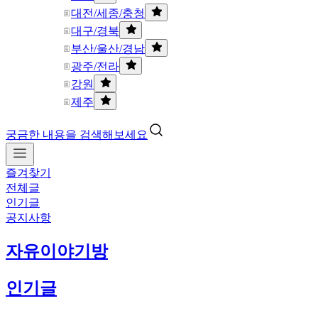
대전/세종/충청
대구/경북
부산/울산/경남
광주/전라
강원
제주
궁금한 내용을 검색해보세요
즐겨찾기
전체글
인기글
공지사항
자유이야기방
인기글