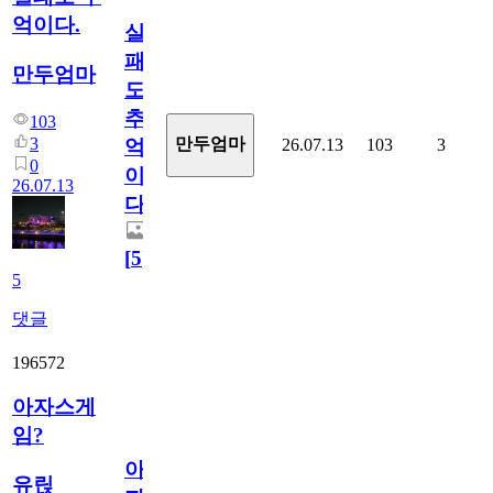
억이다.
실
패
만두엄마
도
추
103
3
만두엄마
26.07.13
103
3
억
0
이
26.07.13
다.
[
5
]
5
댓글
196572
아자스게
임?
아
유릱