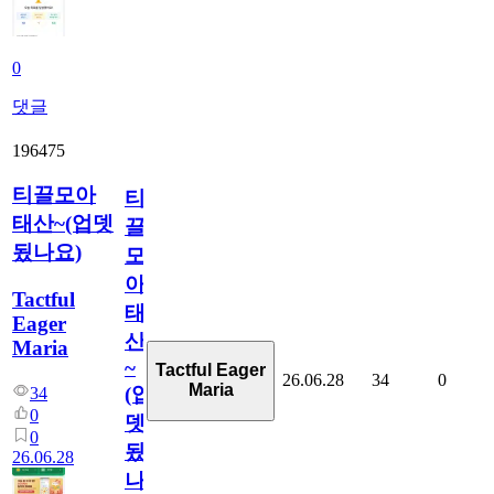
0
댓글
196475
티끌모아
티
태산~(업뎃
끌
됬나요)
모
아
Tactful
태
Eager
산
Maria
~
Tactful Eager
26.06.28
34
0
Maria
(업
34
0
뎃
0
됬
26.06.28
나