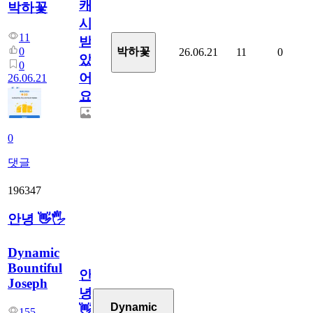
캐
박하꽃
시
11
받
0
박하꽃
26.06.21
11
0
았
0
어
26.06.21
요.
0
댓글
196347
안녕 👋🖐
Dynamic
Bountiful
안
Joseph
녕
Dynamic
👋
155