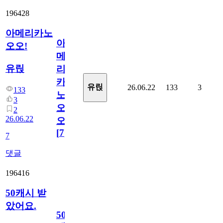
196428
아메리카노
아
오오!
메
유릱
리
카
유릱
26.06.22
133
3
133
노
3
오
2
26.06.22
오!
[
7
]
7
댓글
196416
50캐시 받
았어요.
50