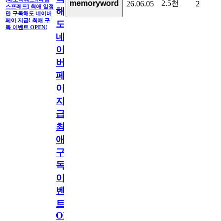
2.5천
memoryword
26.06.05
2
스프레드] 최애 일정
해
만 구독해도 네이버
페이 지급! 최애 구
도
독 이벤트 OPEN!
네
이
버
페
이
지
급!
최
애
구
독
이
벤
트
OPEN!