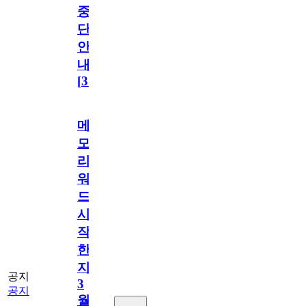
중
단
안
내
[
31
]
메
모
리
워
드
시
작
한
지
공지
3
공지
월