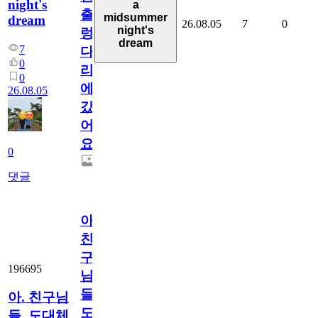
night's
a
출
midsummer
dream
26.08.05
7
0
night's
렁
dream
7
다
0
리
0
에
26.08.05
갔
어
요.
0
댓글
아.
친
구
196695
님
들.
아. 친구님
도
들. 도대체