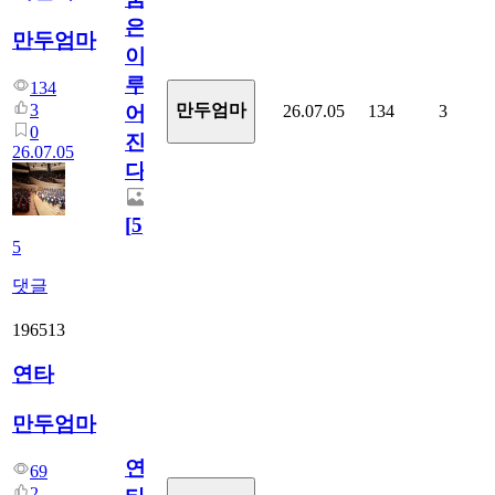
은
만두엄마
이
루
134
3
만두엄마
26.07.05
134
3
어
0
진
26.07.05
다.
[
5
]
5
댓글
196513
연타
만두엄마
연
69
2