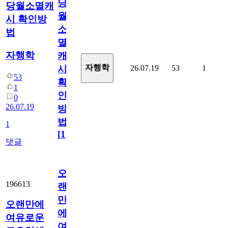
당
당월소멸캐
월
시 확인방
소
법
멸
자행학
캐
자행학
26.07.19
53
1
시
53
확
1
인
0
26.07.19
방
법
1
[
1
]
댓글
오
196613
랜
만
오랜만에
에
여유로운
여