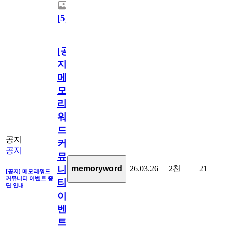
[
5
]
[공
지]
메
모
리
워
드
공지
커
공지
뮤
26.03.26
2천
21
memoryword
니
[공지] 메모리워드
커뮤니티 이벤트 중
티
단 안내
이
벤
트