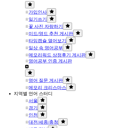
가입인사
일기쓰기
꽃 사진 자랑하기
미드/영드 추천 게시판
타임캡슐 열어보기
일상 속 영어공부
메모리워드 상점후기 게시판
영어공부 인증 게시판
영어 질문 게시판
메모리 크리스마스
지역별 언어 스터디
서울
경기
인천
대전/세종/충청