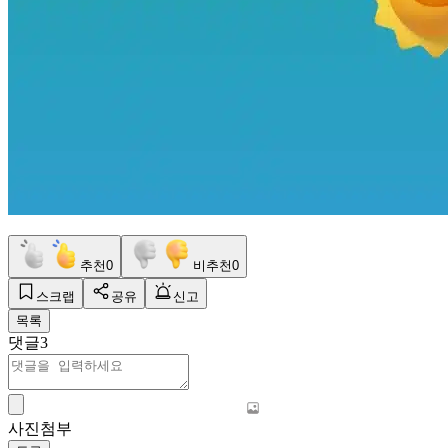
추천
0
비추천
0
스크랩
공유
신고
목록
댓글
3
사진첨부