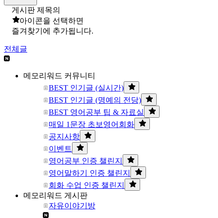
게시판 제목의
아이콘을 선택하면
즐겨찾기에 추가됩니다.
전체글
메모리워드 커뮤니티
BEST 인기글 (실시간)
BEST 인기글 (명예의 전당)
BEST 영어공부 팁 & 자료실
매일 1문장 초보영어회화
공지사항
이벤트
영어공부 인증 챌린지
영어말하기 인증 챌린지
회화 수업 인증 챌린지
메모리워드 게시판
자유이야기방