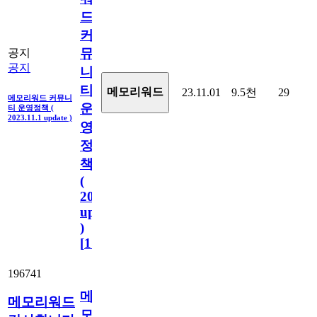
드
커
뮤
공지
공지
니
티
메모리워드
23.11.01
9.5천
29
메모리워드 커뮤니
운
티 운영정책 (
2023.11.1 update )
영
정
책
(
2023.11.1
update
)
[
110
]
196741
메
메모리워드
모