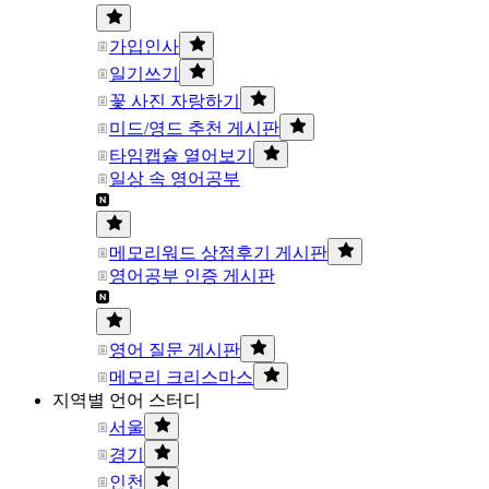
가입인사
일기쓰기
꽃 사진 자랑하기
미드/영드 추천 게시판
타임캡슐 열어보기
일상 속 영어공부
메모리워드 상점후기 게시판
영어공부 인증 게시판
영어 질문 게시판
메모리 크리스마스
지역별 언어 스터디
서울
경기
인천