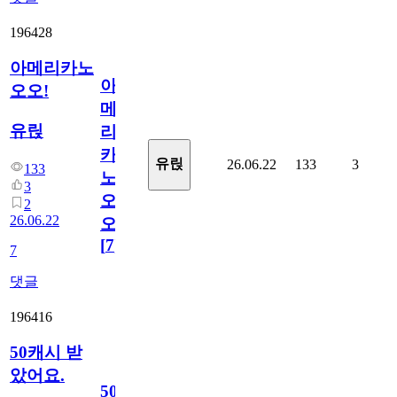
196428
아메리카노
아
오오!
메
유릱
리
카
유릱
26.06.22
133
3
133
노
3
오
2
26.06.22
오!
[
7
]
7
댓글
196416
50캐시 받
았어요.
50