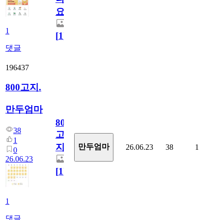
요)
1
[
1
]
댓글
196437
800고지.
만두엄마
800
38
고
1
지.
만두엄마
26.06.23
38
1
0
26.06.23
[
1
]
1
댓글