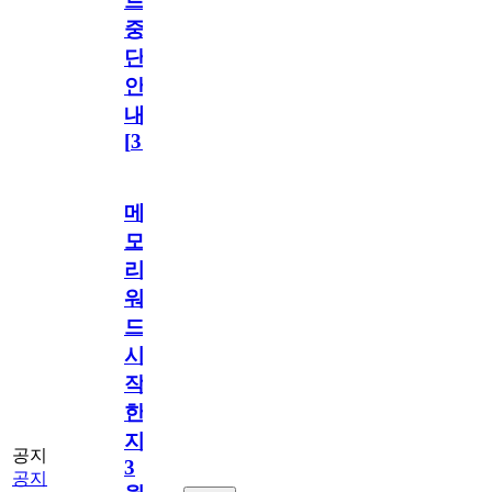
트
중
단
안
내
[
31
]
메
모
리
워
드
시
작
한
지
공지
3
공지