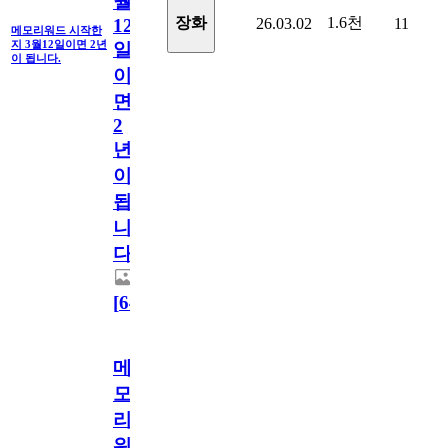
월
1.6천
장화
26.03.02
11
12
메모리워드 시작한
지 3월12일이면 2년
일
이 됩니다.
이
면
2
년
이
됩
니
다.
[
64
]
메
모
리
워