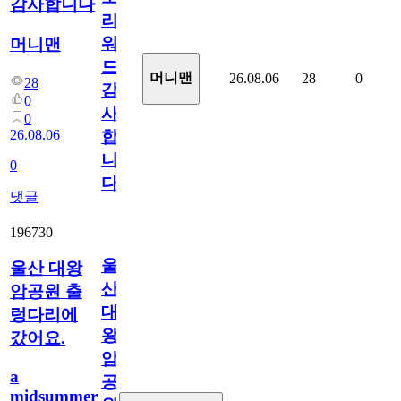
감사합니다
리
워
머니맨
드
머니맨
26.08.06
28
0
28
감
0
사
0
26.08.06
합
니
0
다
댓글
196730
울
울산 대왕
산
암공원 출
대
렁다리에
왕
갔어요.
암
a
공
midsummer