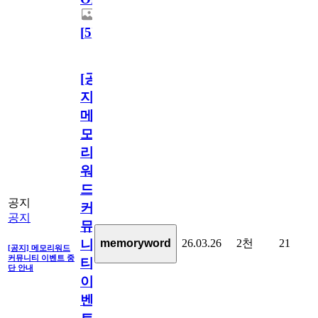
[
5
]
[공
지]
메
모
리
워
드
공지
커
공지
뮤
26.03.26
2천
21
memoryword
니
[공지] 메모리워드
커뮤니티 이벤트 중
티
단 안내
이
벤