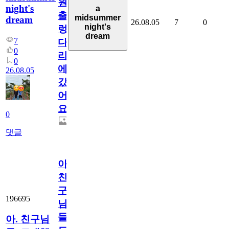
원
night's
a
출
midsummer
dream
26.08.05
7
0
night's
렁
dream
7
다
0
리
0
에
26.08.05
갔
어
요.
0
댓글
아.
친
구
196695
님
들.
아. 친구님