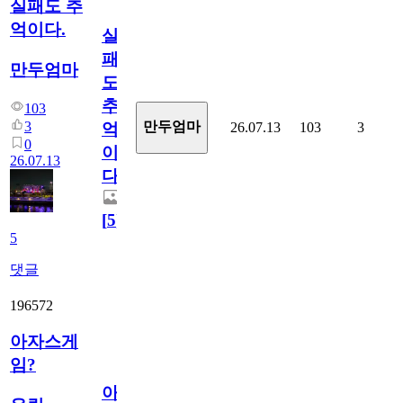
실패도 추
억이다.
실
패
만두엄마
도
추
103
3
만두엄마
26.07.13
103
3
억
0
이
26.07.13
다.
[
5
]
5
댓글
196572
아자스게
임?
아