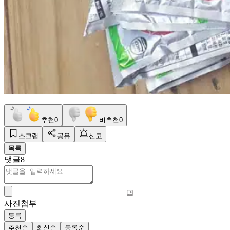
추천
0
비추천
0
스크랩
공유
신고
목록
댓글
8
사진첨부
등록
추천순
최신순
등록순