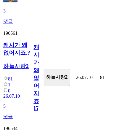
3
댓글
196561
캐시가 왜
캐
없어지죠.?
시
가
하늘사랑2
왜
하늘사랑2
26.07.10
81
1
없
81
1
어
0
지
26.07.10
죠.?
5
[
5
]
댓글
196534