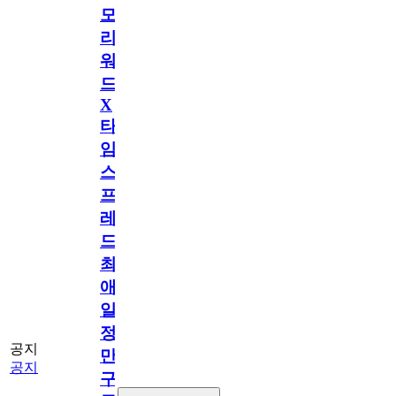
모
리
워
드
X
타
임
스
프
레
드]
최
애
일
정
공지
만
공지
구