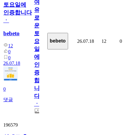
여
토요일에
유
인증합니다
로
ㆍ
운
bebeto
토
요
bebeto
26.07.18
12
0
12
일
0
에
0
26.07.18
인
증
합
니
0
다
댓글
ㆍ
196579