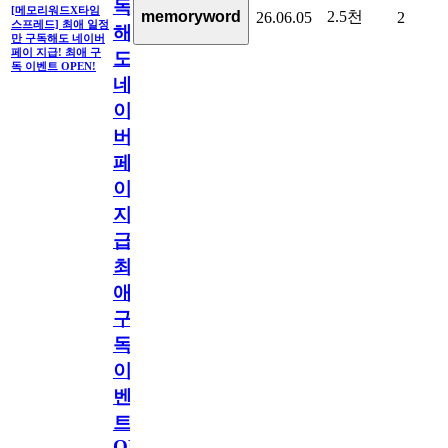
독
[메모리워드X타임
2.5천
memoryword
26.06.05
2
스프레드] 최애 일정
해
만 구독해도 네이버
페이 지급! 최애 구
도
독 이벤트 OPEN!
네
이
버
페
이
지
급!
최
애
구
독
이
벤
트
OPEN!