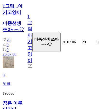
1그림...아
기고양이
1
그
다종선생
림...
쪼아~~~♡
아
다종선생 쪼아
29
기
26.07.06
29
0
~~~♡
0
고
0
양
26.07.06
이
0
댓글
196530
꿈은 이루