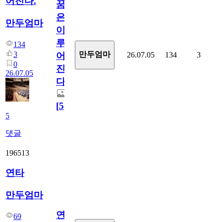
어진다.
꿈
은
만두엄마
이
루
134
3
만두엄마
26.07.05
134
3
어
0
진
26.07.05
다.
[
5
]
5
댓글
196513
연타
만두엄마
연
69