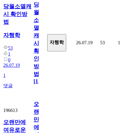
당
당월소멸캐
월
시 확인방
소
법
멸
자행학
캐
자행학
26.07.19
53
1
시
53
확
1
인
0
26.07.19
방
법
1
[
1
]
댓글
오
196613
랜
만
오랜만에
에
여유로운