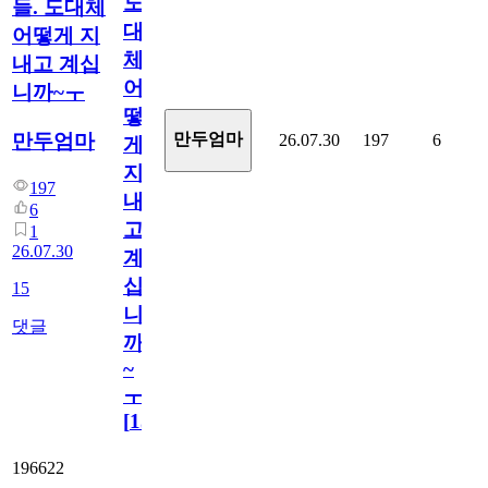
도
들. 도대체
대
어떻게 지
체
내고 계십
어
니까~ㅜ
떻
만두엄마
만두엄마
26.07.30
197
6
게
지
197
내
6
고
1
26.07.30
계
십
15
니
댓글
까
~
ㅜ
[
15
]
196622