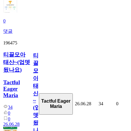
0
댓글
196475
티끌모아
티
태산~(업뎃
끌
됬나요)
모
아
Tactful
태
Eager
산
Maria
~
Tactful Eager
26.06.28
34
0
Maria
(업
34
0
뎃
0
됬
26.06.28
나