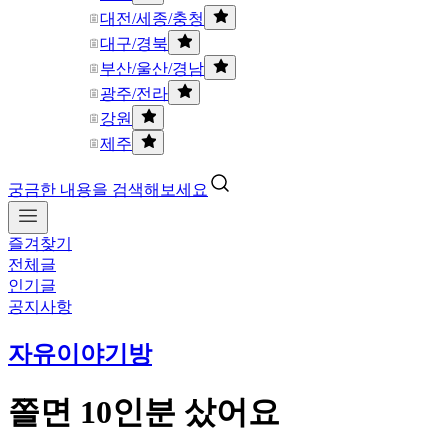
대전/세종/충청
대구/경북
부산/울산/경남
광주/전라
강원
제주
궁금한 내용을 검색해보세요
즐겨찾기
전체글
인기글
공지사항
자유이야기방
쫄면 10인분 샀어요