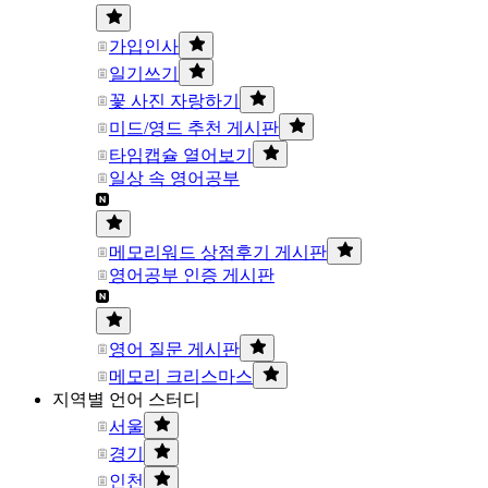
가입인사
일기쓰기
꽃 사진 자랑하기
미드/영드 추천 게시판
타임캡슐 열어보기
일상 속 영어공부
메모리워드 상점후기 게시판
영어공부 인증 게시판
영어 질문 게시판
메모리 크리스마스
지역별 언어 스터디
서울
경기
인천