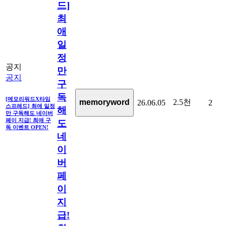
드]
최
애
일
정
공지
만
공지
구
독
[메모리워드X타임
2.5천
memoryword
26.06.05
2
스프레드] 최애 일정
해
만 구독해도 네이버
페이 지급! 최애 구
도
독 이벤트 OPEN!
네
이
버
페
이
지
급!