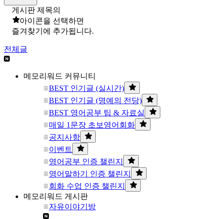
게시판 제목의
아이콘을 선택하면
즐겨찾기에 추가됩니다.
전체글
메모리워드 커뮤니티
BEST 인기글 (실시간)
BEST 인기글 (명예의 전당)
BEST 영어공부 팁 & 자료실
매일 1문장 초보영어회화
공지사항
이벤트
영어공부 인증 챌린지
영어말하기 인증 챌린지
회화 수업 인증 챌린지
메모리워드 게시판
자유이야기방