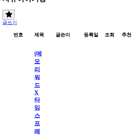
글쓰기
번호
제목
글쓴이
등록일
조회
추천
[메
모
리
워
드
X
타
임
스
프
레