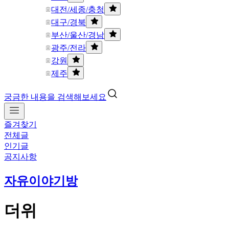
대전/세종/충청
대구/경북
부산/울산/경남
광주/전라
강원
제주
궁금한 내용을 검색해보세요
즐겨찾기
전체글
인기글
공지사항
자유이야기방
더위