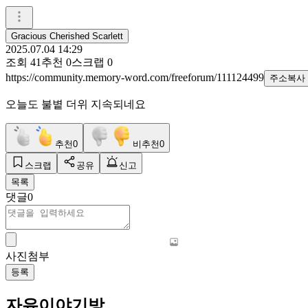
Gracious Cherished Scarlett
2025.07.04 14:29
조회
41
추천
0
스크랩
0
https://community.memory-word.com/freeforum/111124499
주소복사
오늘도 불볕 더위 지속되네요
추천
0
비추천
0
스크랩
공유
신고
목록
댓글
0
사진첨부
등록
자유이야기방