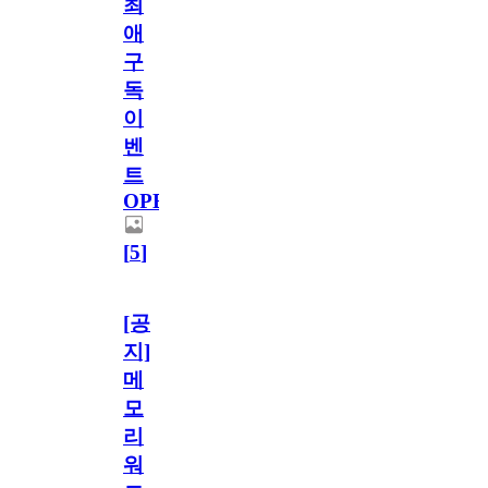
최
애
구
독
이
벤
트
OPEN!
[
5
]
[공
지]
메
모
리
워