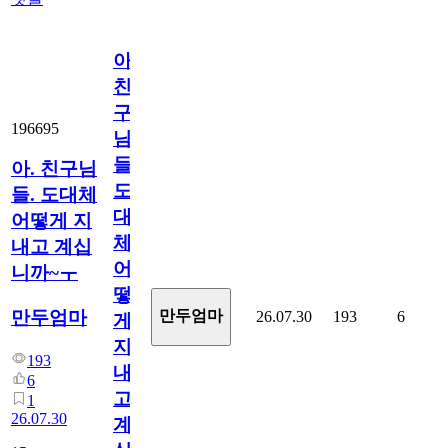
아.
친
구
196695
님
들.
아. 친구님
도
들. 도대체
대
어떻게 지
체
내고 계십
어
니까~ㅜ
떻
만두엄마
만두엄마
26.07.30
193
6
게
지
193
내
6
고
1
26.07.30
계