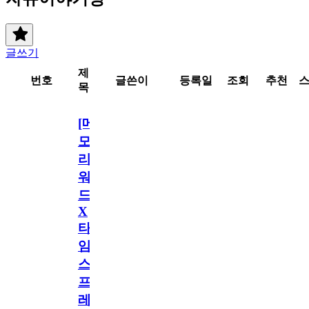
글쓰기
제
번호
글쓴이
등록일
조회
추천
목
[메
모
리
워
드
X
타
임
스
프
레