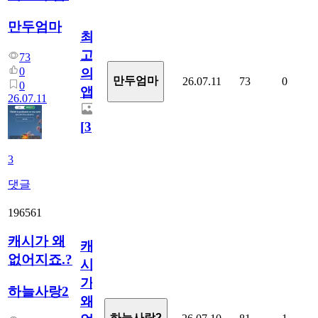
만두엄마
최
고
73
0
의
만두엄마
26.07.11
73
0
0
앱.
26.07.11
[
3
]
3
댓글
196561
캐시가 왜
캐
없어지죠.?
시
가
하늘사랑2
왜
하늘사랑2