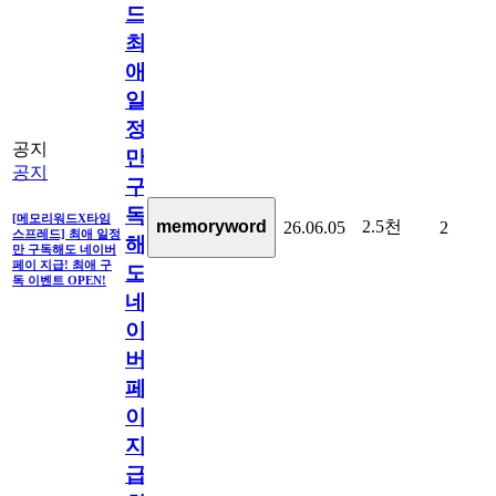
드]
최
애
일
정
공지
만
공지
구
독
[메모리워드X타임
2.5천
memoryword
26.06.05
2
스프레드] 최애 일정
해
만 구독해도 네이버
페이 지급! 최애 구
도
독 이벤트 OPEN!
네
이
버
페
이
지
급!