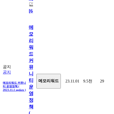
[
64
]
메
모
리
워
드
커
뮤
공지
공지
니
티
메모리워드
23.11.01
9.5천
29
메모리워드 커뮤니
운
티 운영정책 (
2023.11.1 update )
영
정
책
(