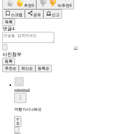
추천
0
비추천
0
스크랩
공유
신고
목록
댓글
4
사진첨부
등록
추천순
최신순
등록순
minimal
여행가시나봐요
0