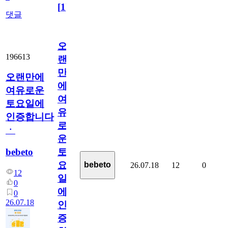
[
1
]
댓글
오
196613
랜
만
오랜만에
에
여유로운
여
토요일에
유
인증합니다
로
ㆍ
운
bebeto
토
요
bebeto
26.07.18
12
0
12
일
0
에
0
26.07.18
인
증