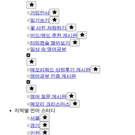
가입인사
일기쓰기
꽃 사진 자랑하기
미드/영드 추천 게시판
타임캡슐 열어보기
일상 속 영어공부
메모리워드 상점후기 게시판
영어공부 인증 게시판
영어 질문 게시판
메모리 크리스마스
지역별 언어 스터디
서울
경기
인천