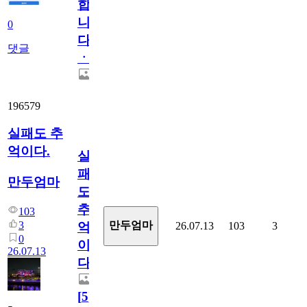
합
니
0
다
댓글
ㆍ
196579
실패도 추
억이다.
실
패
만두엄마
도
추
103
3
만두엄마
26.07.13
103
3
억
0
이
26.07.13
다.
[
5
]