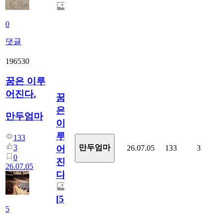
0
댓글
196530
꿈은 이루
어진다.
꿈
은
만두엄마
이
루
133
3
만두엄마
26.07.05
133
3
어
0
진
26.07.05
다.
[
5
]
5