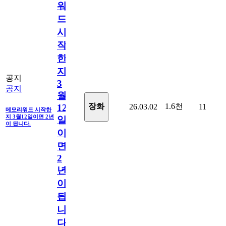
워
드
시
작
한
지
공지
3
공지
월
1.6천
장화
26.03.02
11
12
메모리워드 시작한
지 3월12일이면 2년
일
이 됩니다.
이
면
2
년
이
됩
니
다.