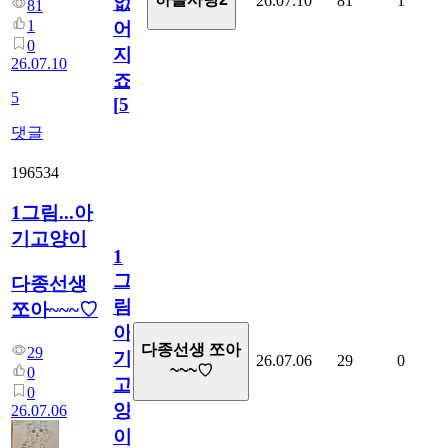
26.07.10
81
1
없
81
1
어
0
지
26.07.10
죠.?
5
[
5
]
댓글
196534
1그림...아
기고양이
1
그
다종선생
림...
쪼아~~~♡
아
다종선생 쪼아
29
기
26.07.06
29
0
~~~♡
0
고
0
양
26.07.06
이