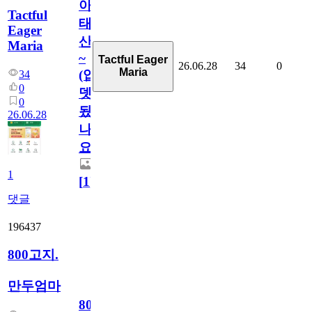
아
Tactful
태
Eager
산
Maria
~
Tactful Eager
26.06.28
34
0
Maria
(업
34
0
뎃
0
됬
26.06.28
나
요)
1
[
1
]
댓글
196437
800고지.
만두엄마
800