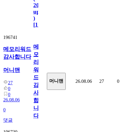
2023.11.1
update
)
[
110
]
196741
메
메모리워드
모
감사합니다
리
워
머니맨
드
머니맨
26.08.06
27
0
27
감
0
사
0
26.08.06
합
니
0
다
댓글
196730