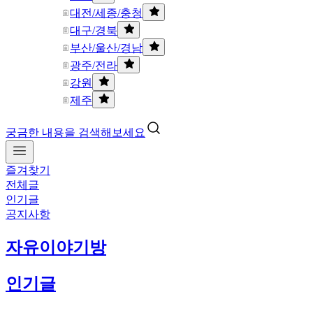
대전/세종/충청
대구/경북
부산/울산/경남
광주/전라
강원
제주
궁금한 내용을 검색해보세요
즐겨찾기
전체글
인기글
공지사항
자유이야기방
인기글