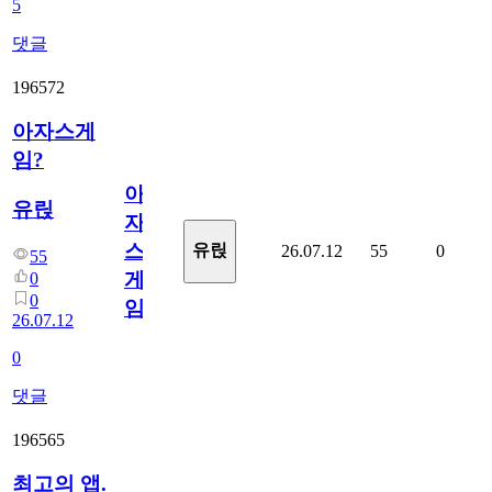
5
댓글
196572
아자스게
임?
아
유릱
자
스
유릱
26.07.12
55
0
55
게
0
0
임?
26.07.12
0
댓글
196565
최고의 앱.