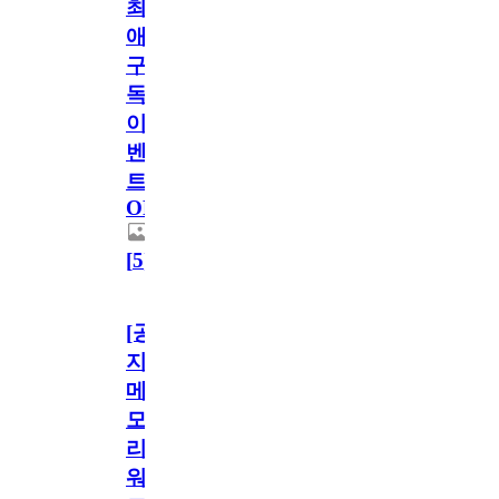
최
애
구
독
이
벤
트
OPEN!
[
5
]
[공
지]
메
모
리
워