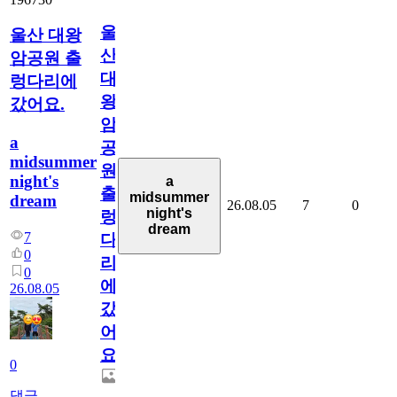
울
울산 대왕
산
암공원 출
대
렁다리에
왕
갔어요.
암
a
공
midsummer
원
night's
a
출
midsummer
dream
26.08.05
7
0
night's
렁
dream
7
다
0
리
0
에
26.08.05
갔
어
요.
0
댓글