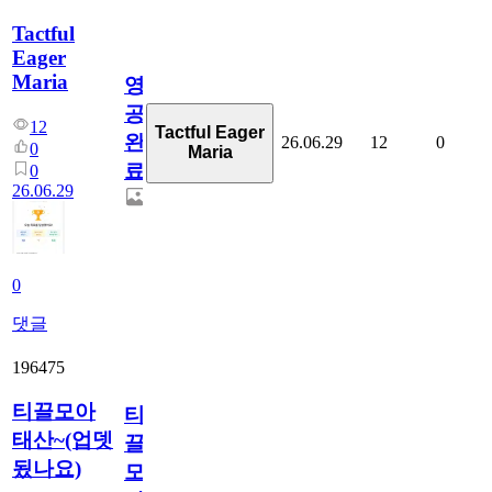
Tactful
Eager
Maria
영
공
12
Tactful Eager
완
26.06.29
12
0
0
Maria
료
0
26.06.29
0
댓글
196475
티끌모아
티
태산~(업뎃
끌
됬나요)
모