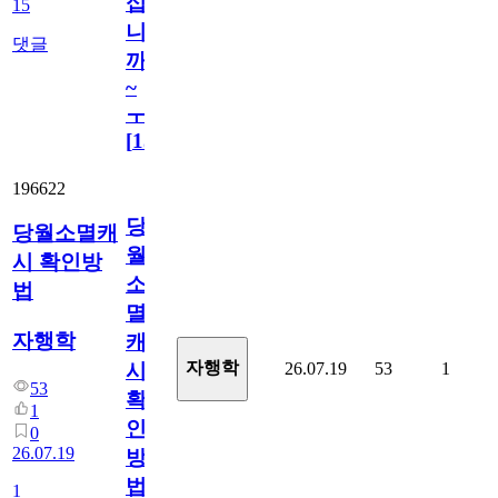
십
15
니
댓글
까
~
ㅜ
[
15
]
196622
당
당월소멸캐
월
시 확인방
소
법
멸
자행학
캐
자행학
26.07.19
53
1
시
53
확
1
인
0
26.07.19
방
법
1