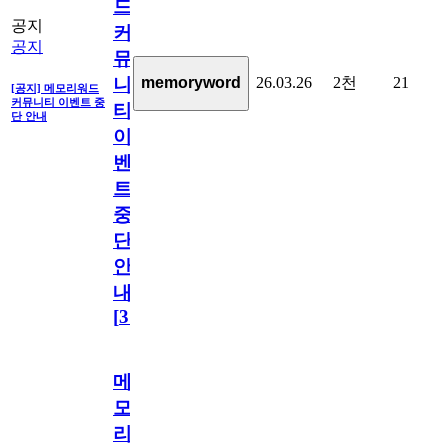
드
공지
커
공지
뮤
26.03.26
2천
21
memoryword
니
[공지] 메모리워드
커뮤니티 이벤트 중
티
단 안내
이
벤
트
중
단
안
내
[
31
]
메
모
리