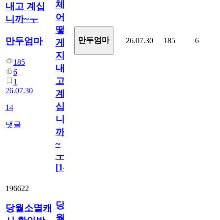
체
내고 계십
어
니까~ㅜ
떻
만두엄마
만두엄마
26.07.30
185
6
게
지
185
내
6
고
1
26.07.30
계
십
14
니
댓글
까
~
ㅜ
[
14
]
196622
당
당월소멸캐
월