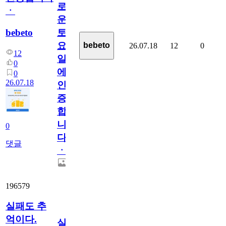
로
ㆍ
운
bebeto
토
요
bebeto
26.07.18
12
0
12
일
0
에
0
26.07.18
인
증
합
니
0
다
댓글
ㆍ
196579
실패도 추
억이다.
실