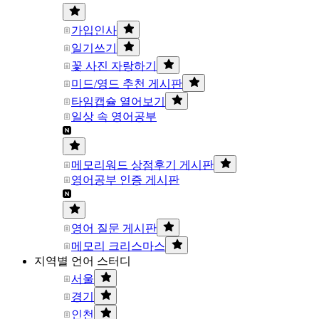
가입인사
일기쓰기
꽃 사진 자랑하기
미드/영드 추천 게시판
타임캡슐 열어보기
일상 속 영어공부
메모리워드 상점후기 게시판
영어공부 인증 게시판
영어 질문 게시판
메모리 크리스마스
지역별 언어 스터디
서울
경기
인천