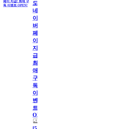
페이 지급! 최애 구
도
독 이벤트 OPEN!
네
이
버
페
이
지
급!
최
애
구
독
이
벤
트
OPEN!
[
5
]