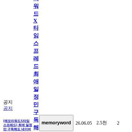
워
드
X
타
임
스
프
레
드]
최
애
일
정
공지
만
공지
구
독
[메모리워드X타임
2.5천
memoryword
26.06.05
2
스프레드] 최애 일정
해
만 구독해도 네이버