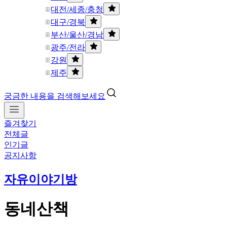
대전/세종/충청
대구/경북
부산/울산/경남
광주/전라
강원
제주
궁금한 내용을 검색해보세요
즐겨찾기
전체글
인기글
공지사항
자유이야기방
동네산책