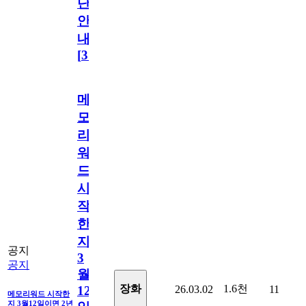
단
안
내
[
31
]
메
모
리
워
드
시
작
한
지
공지
3
공지
월
1.6천
장화
26.03.02
11
12
메모리워드 시작한
지 3월12일이면 2년