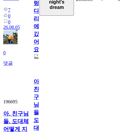
night's
렁
dream
7
다
0
리
0
에
26.08.05
갔
어
요.
0
댓글
아.
친
구
196695
님
들.
아. 친구님
도
들. 도대체
대
어떻게 지