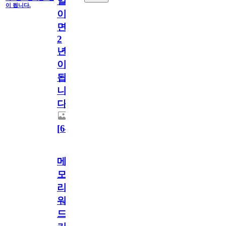
일
이 됩니다.
이
면
2
년
이
됩
니
다.
[
64
]
메
모
리
워
드