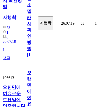
시 확인방
소
법
멸
자행학
캐
자행학
26.07.19
53
1
시
53
확
1
인
0
26.07.19
방
법
1
[
1
]
댓글
오
196613
랜
만
오랜만에
에
여유로운
여
토요일에
유
인증합니다