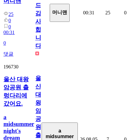
머니맨
드
머니맨
00:31
25
0
감
25
0
사
0
합
00:31
니
0
다
댓글
196730
울
울산 대왕
산
암공원 출
대
렁다리에
왕
갔어요.
암
a
공
midsummer
원
night's
a
출
midsummer
dream
26.08.05
7
0