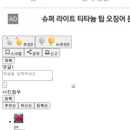
추천
0
비추천
0
스크랩
공유
신고
목록
댓글
1
사진첨부
등록
추천순
최신순
등록순
yu