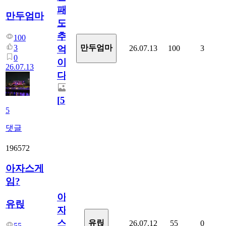
패
만두엄마
도
추
100
3
만두엄마
26.07.13
100
3
억
0
이
26.07.13
다.
[
5
]
5
댓글
196572
아자스게
임?
아
유릱
자
스
유릱
26.07.12
55
0
55