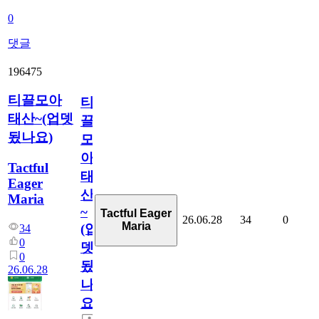
0
댓글
196475
티끌모아
티
태산~(업뎃
끌
됬나요)
모
아
Tactful
태
Eager
산
Maria
~
Tactful Eager
26.06.28
34
0
Maria
(업
34
0
뎃
0
됬
26.06.28
나
요)