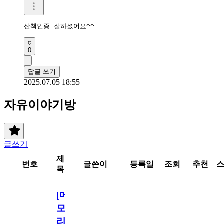
산책인증 잘하셨어요^^
0
답글 쓰기
2025.07.05 18:55
자유이야기방
글쓰기
제
번호
글쓴이
등록일
조회
추천
목
[메
모
리