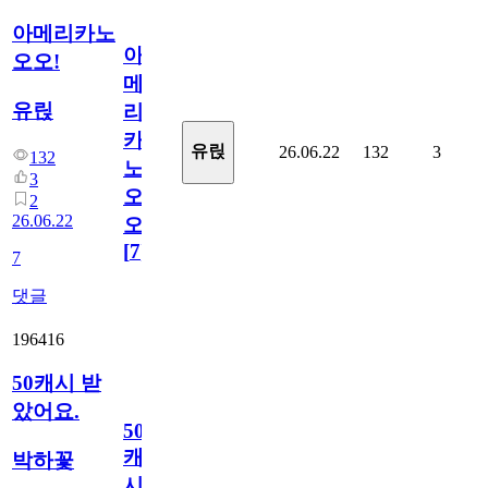
아메리카노
아
오오!
메
유릱
리
카
유릱
26.06.22
132
3
132
노
3
오
2
26.06.22
오!
[
7
]
7
댓글
196416
50캐시 받
았어요.
50
캐
박하꽃
시