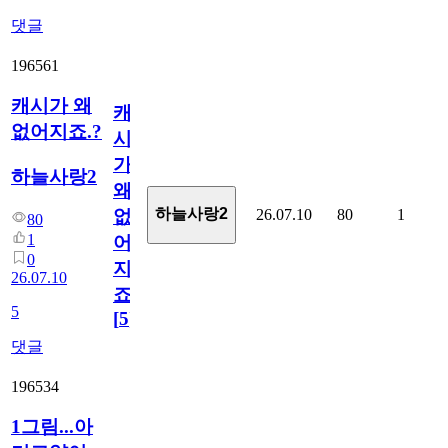
댓글
196561
캐시가 왜
캐
없어지죠.?
시
가
하늘사랑2
왜
하늘사랑2
26.07.10
80
1
없
80
1
어
0
지
26.07.10
죠.?
5
[
5
]
댓글
196534
1그림...아