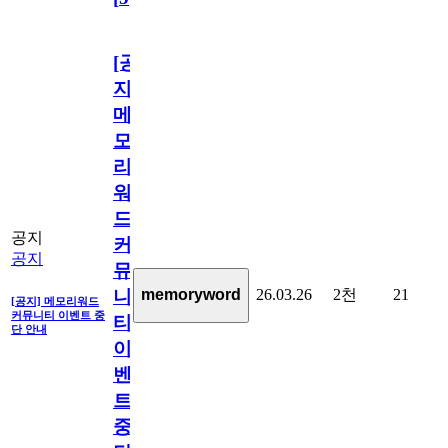
[공
지]
메
모
리
워
드
공지
커
공지
뮤
26.03.26
2천
21
memoryword
니
[공지] 메모리워드
커뮤니티 이벤트 중
티
단 안내
이
벤
트
중