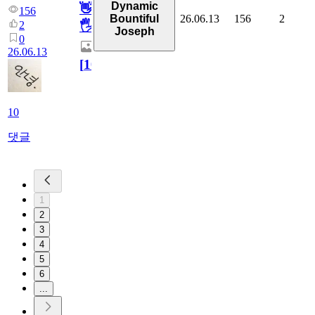
Dynamic
👋
156
26.06.13
156
2
Bountiful
2
🖐
Joseph
0
26.06.13
[
10
]
10
댓글
1
2
3
4
5
6
...