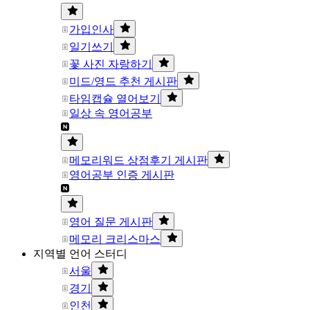
가입인사
일기쓰기
꽃 사진 자랑하기
미드/영드 추천 게시판
타임캡슐 열어보기
일상 속 영어공부
메모리워드 상점후기 게시판
영어공부 인증 게시판
영어 질문 게시판
메모리 크리스마스
지역별 언어 스터디
서울
경기
인천