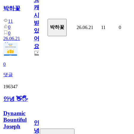
50
캐
박하꽃
시
11
받
0
박하꽃
26.06.21
11
0
았
0
어
26.06.21
요.
0
댓글
196347
안녕 👋🖐
Dynamic
Bountiful
안
Joseph
녕