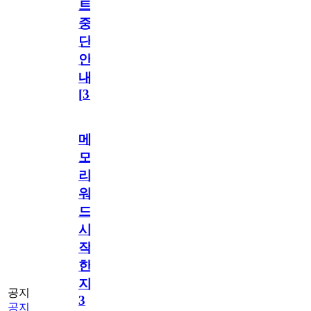
트
중
단
안
내
[
31
]
메
모
리
워
드
시
작
한
지
공지
3
공지