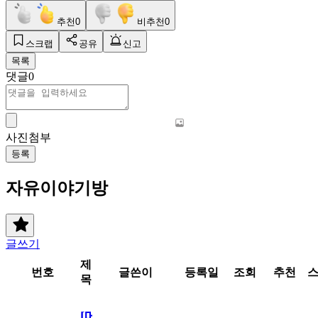
추천
0
비추천
0
스크랩
공유
신고
목록
댓글
0
사진첨부
등록
자유이야기방
글쓰기
제
번호
글쓴이
등록일
조회
추천
목
[메