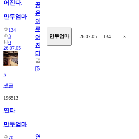
어진다.
꿈
은
만두엄마
이
루
134
3
만두엄마
26.07.05
134
3
어
0
진
26.07.05
다.
[
5
]
5
댓글
196513
연타
만두엄마
연
70