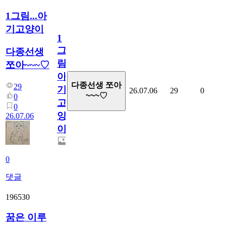
1그림...아
기고양이
1
그
다종선생
림...
쪼아~~~♡
아
다종선생 쪼아
29
기
26.07.06
29
0
~~~♡
0
고
0
양
26.07.06
이
0
댓글
196530
꿈은 이루