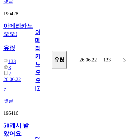
댓글
196428
아메리카노
아
오오!
메
유릱
리
카
유릱
26.06.22
133
3
133
노
3
오
2
26.06.22
오!
[
7
]
7
댓글
196416
50캐시 받
았어요.