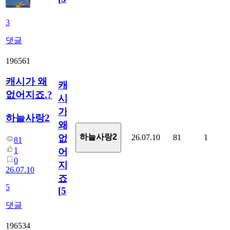
3
댓글
196561
캐시가 왜
캐
없어지죠.?
시
가
하늘사랑2
왜
하늘사랑2
26.07.10
81
1
없
81
1
어
0
지
26.07.10
죠.?
5
[
5
]
댓글
196534