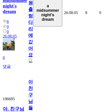
midsummer
원
night's
a
출
midsummer
dream
26.08.05
8
0
night's
렁
dream
8
다
0
리
0
에
26.08.05
갔
어
요.
0
댓글
아.
친
구
196695
님
들.
아. 친구님