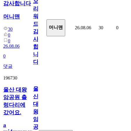
모
감사합니다
리
워
머니맨
드
머니맨
26.08.06
30
0
30
감
0
사
0
26.08.06
합
니
0
다
댓글
196730
울
울산 대왕
산
암공원 출
대
렁다리에
왕
갔어요.
암
a
공