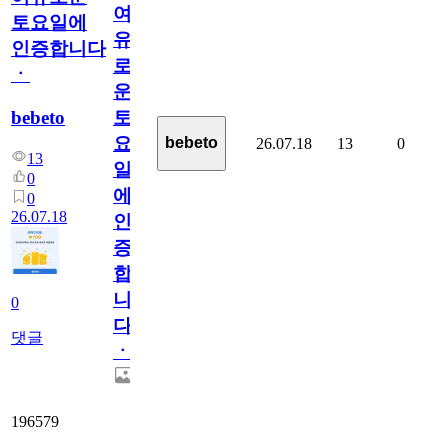
여
토요일에
유
인증합니다
로
ㆍ
운
bebeto
토
요
bebeto
26.07.18
13
0
13
일
0
에
0
26.07.18
인
증
합
니
0
다
댓글
ㆍ
196579