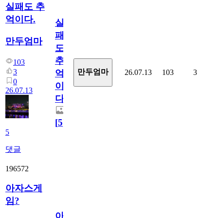
실패도 추
억이다.
실
패
만두엄마
도
추
103
3
만두엄마
26.07.13
103
3
억
0
이
26.07.13
다.
[
5
]
5
댓글
196572
아자스게
임?
아