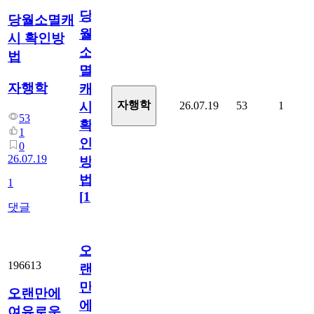
당
당월소멸캐
월
시 확인방
소
법
멸
자행학
캐
자행학
26.07.19
53
1
시
53
확
1
인
0
26.07.19
방
법
1
[
1
]
댓글
오
196613
랜
만
오랜만에
에
여유로운