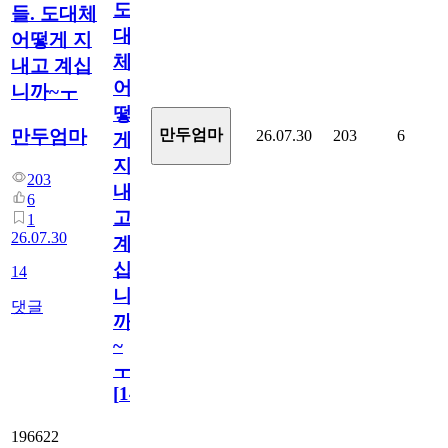
도
들. 도대체
대
어떻게 지
체
내고 계십
어
니까~ㅜ
떻
만두엄마
만두엄마
26.07.30
203
6
게
지
203
내
6
고
1
26.07.30
계
십
14
니
댓글
까
~
ㅜ
[
14
]
196622