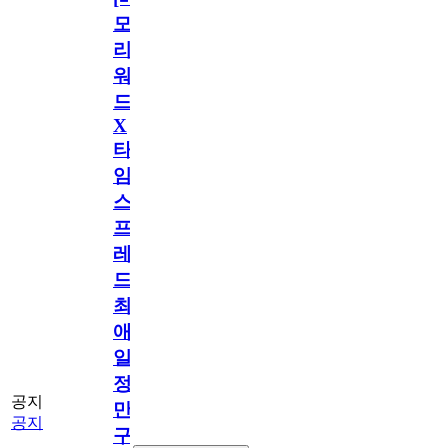
모
리
워
드
X
타
임
스
프
레
드]
최
애
일
정
공지
만
공지
구