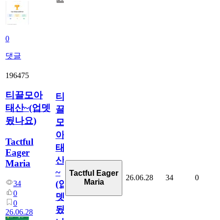
0
댓글
196475
티끌모아
티
태산~(업뎃
끌
됬나요)
모
아
Tactful
태
Eager
산
Maria
~
Tactful Eager
26.06.28
34
0
Maria
(업
34
0
뎃
0
됬
26.06.28