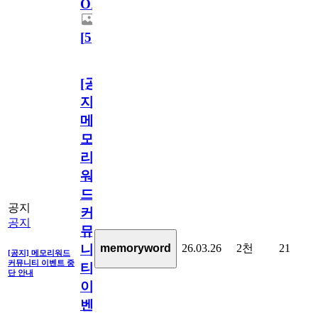
OPEN!
[
5
]
[공
지]
메
모
리
워
드
공지
커
공지
뮤
26.03.26
2천
21
memoryword
니
[공지] 메모리워드
커뮤니티 이벤트 중
티
단 안내
이
벤