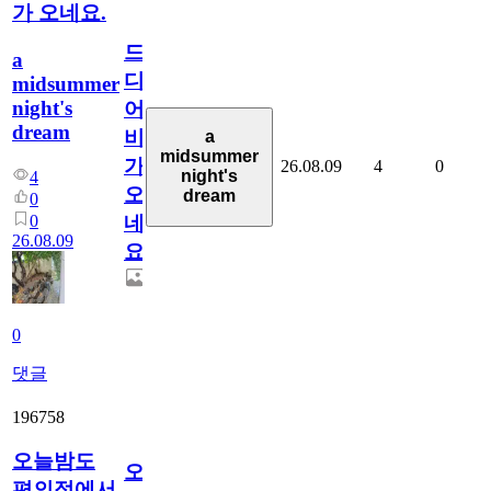
가 오네요.
드
a
디
midsummer
night's
어
dream
비
a
midsummer
가
26.08.09
4
0
night's
4
오
dream
0
0
네
26.08.09
요.
0
댓글
196758
오늘밤도
오
편의점에서