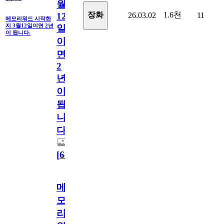
월
1.6천
장화
26.03.02
11
12
메모리워드 시작한
지 3월12일이면 2년
일
이 됩니다.
이
면
2
년
이
됩
니
다.
[
64
]
메
모
리