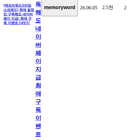
독
[메모리워드X타임
2.5천
memoryword
26.06.05
2
스프레드] 최애 일정
해
만 구독해도 네이버
페이 지급! 최애 구
도
독 이벤트 OPEN!
네
이
버
페
이
지
급!
최
애
구
독
이
벤
트