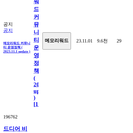
워
드
커
뮤
공지
공지
니
티
메모리워드
23.11.01
9.6천
29
메모리워드 커뮤니
운
티 운영정책 (
2023.11.1 update )
영
정
책
(
2023.11.1
update
)
[
110
]
196762
드디어 비