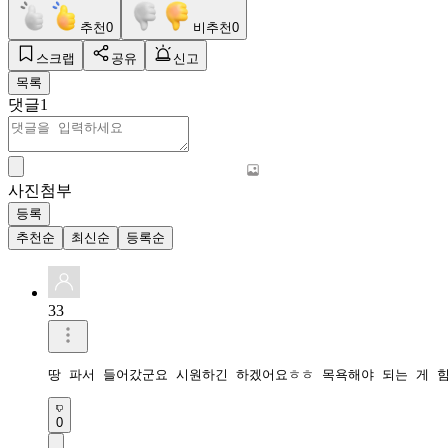
추천
0
비추천
0
스크랩
공유
신고
목록
댓글
1
사진첨부
등록
추천순
최신순
등록순
33
땅 파서 들어갔군요 시원하긴 하겠어요ㅎㅎ 목욕해야 되는 게 
0