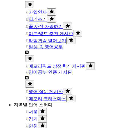
가입인사
일기쓰기
꽃 사진 자랑하기
미드/영드 추천 게시판
타임캡슐 열어보기
일상 속 영어공부
메모리워드 상점후기 게시판
영어공부 인증 게시판
영어 질문 게시판
메모리 크리스마스
지역별 언어 스터디
서울
경기
인천