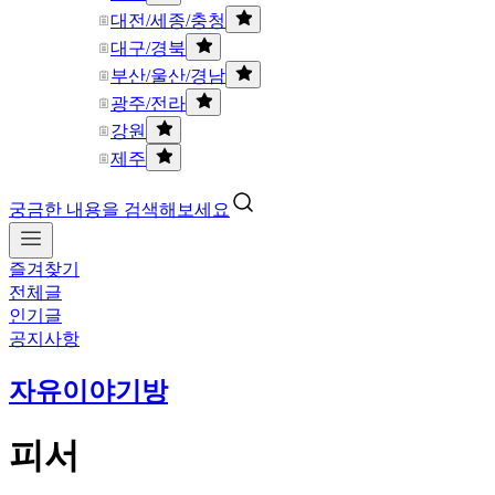
대전/세종/충청
대구/경북
부산/울산/경남
광주/전라
강원
제주
궁금한 내용을 검색해보세요
즐겨찾기
전체글
인기글
공지사항
자유이야기방
피서