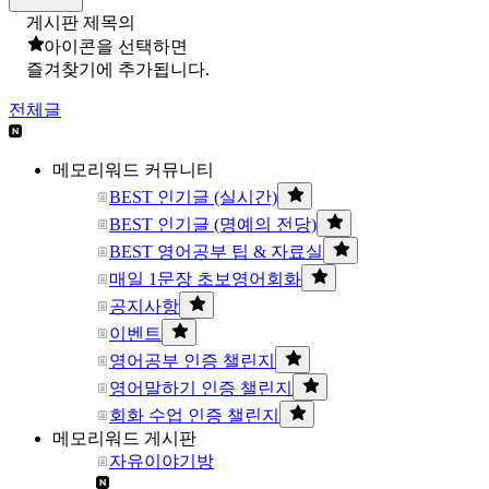
게시판 제목의
아이콘을 선택하면
즐겨찾기에 추가됩니다.
전체글
메모리워드 커뮤니티
BEST 인기글 (실시간)
BEST 인기글 (명예의 전당)
BEST 영어공부 팁 & 자료실
매일 1문장 초보영어회화
공지사항
이벤트
영어공부 인증 챌린지
영어말하기 인증 챌린지
회화 수업 인증 챌린지
메모리워드 게시판
자유이야기방