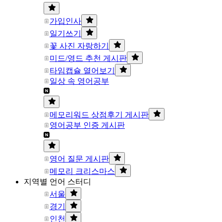
가입인사
일기쓰기
꽃 사진 자랑하기
미드/영드 추천 게시판
타임캡슐 열어보기
일상 속 영어공부
메모리워드 상점후기 게시판
영어공부 인증 게시판
영어 질문 게시판
메모리 크리스마스
지역별 언어 스터디
서울
경기
인천