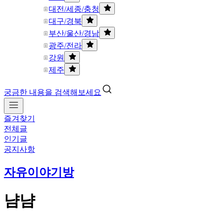
대전/세종/충청
대구/경북
부산/울산/경남
광주/전라
강원
제주
궁금한 내용을 검색해보세요
즐겨찾기
전체글
인기글
공지사항
자유이야기방
냠냠