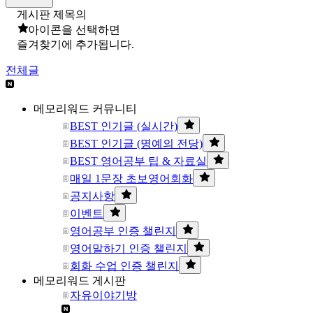
게시판 제목의
아이콘을 선택하면
즐겨찾기에 추가됩니다.
전체글
메모리워드 커뮤니티
BEST 인기글 (실시간)
BEST 인기글 (명예의 전당)
BEST 영어공부 팁 & 자료실
매일 1문장 초보영어회화
공지사항
이벤트
영어공부 인증 챌린지
영어말하기 인증 챌린지
회화 수업 인증 챌린지
메모리워드 게시판
자유이야기방