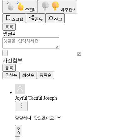
추천
0
비추천
0
스크랩
공유
신고
목록
댓글
4
사진첨부
등록
추천순
최신순
등록순
Joyful Tactful Joseph
달달하니 맛있겠어요 ^^
0