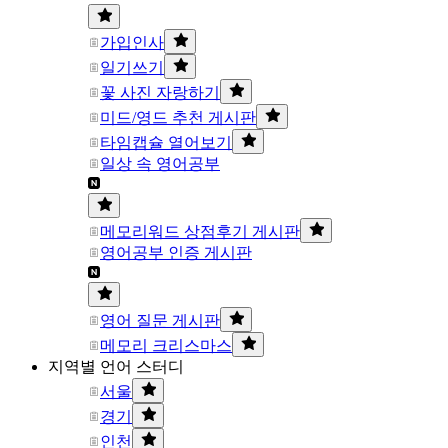
가입인사
일기쓰기
꽃 사진 자랑하기
미드/영드 추천 게시판
타임캡슐 열어보기
일상 속 영어공부
메모리워드 상점후기 게시판
영어공부 인증 게시판
영어 질문 게시판
메모리 크리스마스
지역별 언어 스터디
서울
경기
인천