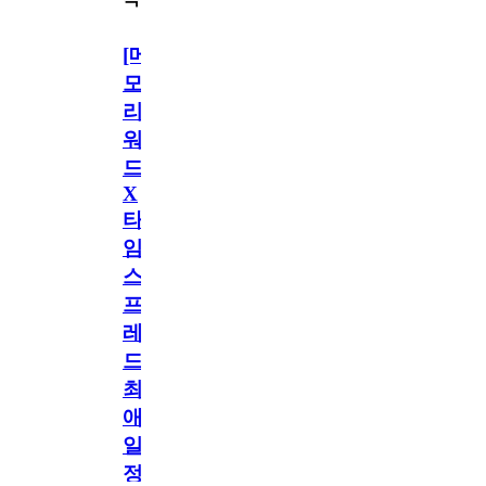
[메
모
리
워
드
X
타
임
스
프
레
드]
최
애
일
정