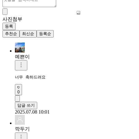
사진첨부
등록
추천순
최신순
등록순
예쁜이
너무 축하드려요 
0
답글 쓰기
2025.07.08 10:01
깍두기