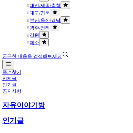
대전/세종/충청
대구/경북
부산/울산/경남
광주/전라
강원
제주
궁금한 내용을 검색해보세요
즐겨찾기
전체글
인기글
공지사항
자유이야기방
인기글