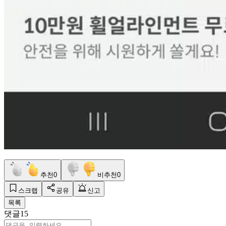
추천
0
비추천
0
스크랩
공유
신고
목록
댓글
15