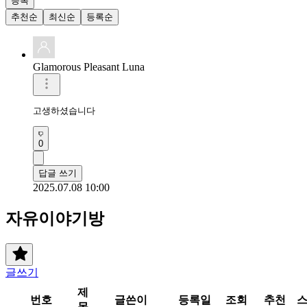
등록
추천순
최신순
등록순
Glamorous Pleasant Luna
고생하셨습니다 
0
답글 쓰기
2025.07.08 10:00
자유이야기방
글쓰기
제
번호
글쓴이
등록일
조회
추천
목