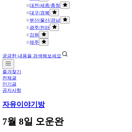
대전/세종/충청
대구/경북
부산/울산/경남
광주/전라
강원
제주
궁금한 내용을 검색해보세요
즐겨찾기
전체글
인기글
공지사항
자유이야기방
7월 8일 오운완