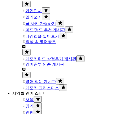
가입인사
일기쓰기
꽃 사진 자랑하기
미드/영드 추천 게시판
타임캡슐 열어보기
일상 속 영어공부
메모리워드 상점후기 게시판
영어공부 인증 게시판
영어 질문 게시판
메모리 크리스마스
지역별 언어 스터디
서울
경기
인천