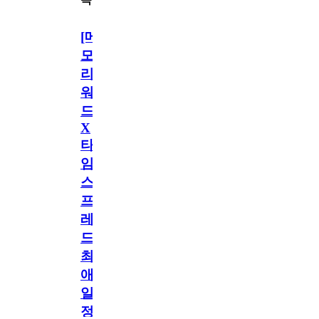
[메
모
리
워
드
X
타
임
스
프
레
드]
최
애
일
정