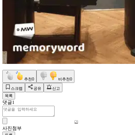
추천
0
비추천
0
스크랩
공유
신고
목록
댓글
1
사진첨부