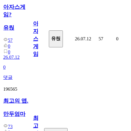
아자스게
임?
아
유릱
자
스
유릱
26.07.12
57
0
57
게
0
0
임?
26.07.12
0
댓글
196565
최고의 앱.
만두엄마
최
고
73