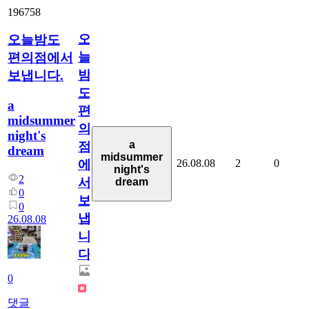
196758
오
오늘밤도
늘
편의점에서
밤
보냅니다.
도
a
편
midsummer
의
night's
a
점
dream
midsummer
26.08.08
2
0
에
night's
2
서
dream
0
보
0
냅
26.08.08
니
다.
0
댓글