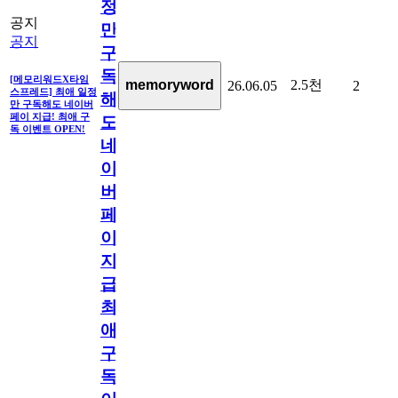
정
공지
만
공지
구
독
[메모리워드X타임
2.5천
memoryword
26.06.05
2
스프레드] 최애 일정
해
만 구독해도 네이버
페이 지급! 최애 구
도
독 이벤트 OPEN!
네
이
버
페
이
지
급!
최
애
구
독