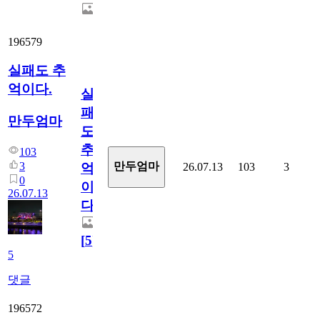
196579
실패도 추
억이다.
실
패
만두엄마
도
추
103
3
만두엄마
26.07.13
103
3
억
0
이
26.07.13
다.
[
5
]
5
댓글
196572