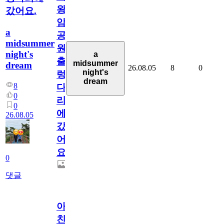
왕
갔어요.
암
a
공
midsummer
원
night's
a
출
midsummer
dream
26.08.05
8
0
night's
렁
dream
8
다
0
리
0
에
26.08.05
갔
어
요.
0
댓글
아.
친