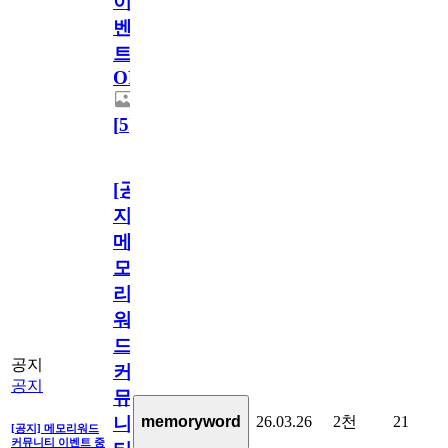
이
벤
트
OPEN!
[
5
]
[공
지]
메
모
리
워
드
공지
커
공지
뮤
26.03.26
2천
21
memoryword
니
[공지] 메모리워드
커뮤니티 이벤트 중