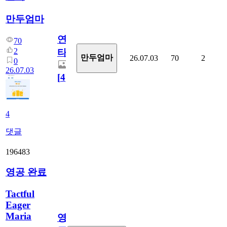
만두엄마
연
70
2
타
만두엄마
26.07.03
70
2
0
26.07.03
[
4
]
4
댓글
196483
영공 완료
Tactful
Eager
Maria
영