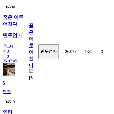
196530
꿈은 이루
어진다.
꿈
은
만두엄마
이
루
134
3
만두엄마
26.07.05
134
3
어
0
진
26.07.05
다.
[
5
]
5
댓글
196513
연타