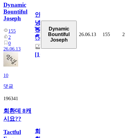
Dynamic
Bountiful
안
Joseph
녕
Dynamic
👋
155
26.06.13
155
2
Bountiful
2
🖐
Joseph
0
26.06.13
[
10
]
10
댓글
196341
회환데 8캐
시요??
회
Tactful