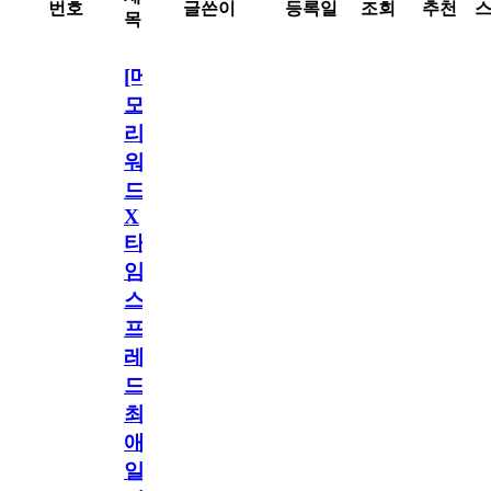
번호
글쓴이
등록일
조회
추천
목
[메
모
리
워
드
X
타
임
스
프
레
드]
최
애
일