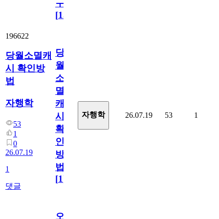
ㅜ
[
15
]
196622
당
당월소멸캐
월
시 확인방
소
법
멸
자행학
캐
자행학
26.07.19
53
1
시
53
확
1
인
0
26.07.19
방
법
1
[
1
]
댓글
오