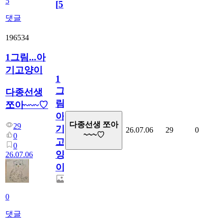
5
[
5
]
댓글
196534
1그림...아
기고양이
1
그
다종선생
림...
쪼아~~~♡
아
다종선생 쪼아
29
기
26.07.06
29
0
~~~♡
0
고
0
양
26.07.06
이
0
댓글