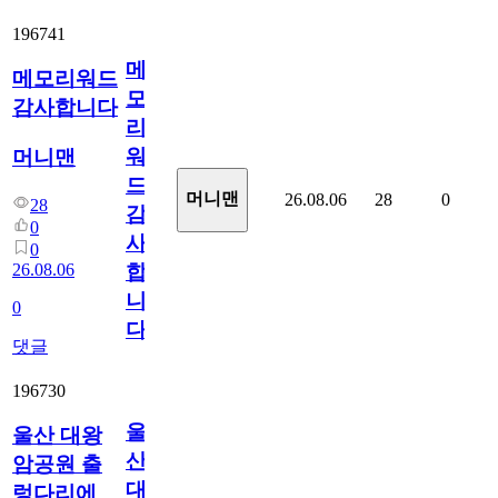
196741
메
메모리워드
모
감사합니다
리
워
머니맨
드
머니맨
26.08.06
28
0
28
감
0
사
0
26.08.06
합
니
0
다
댓글
196730
울
울산 대왕
산
암공원 출
대
렁다리에