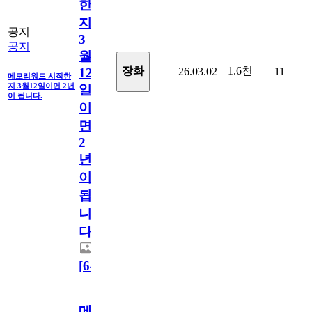
한
지
공지
3
공지
월
1.6천
장화
26.03.02
11
12
메모리워드 시작한
지 3월12일이면 2년
일
이 됩니다.
이
면
2
년
이
됩
니
다.
[
64
]
메