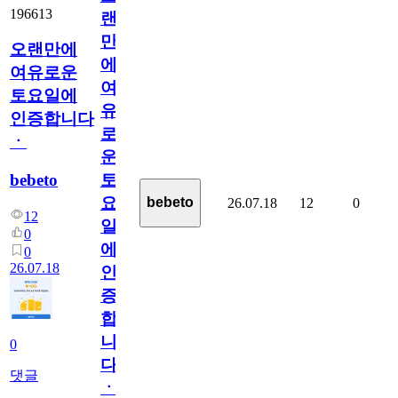
196613
랜
만
오랜만에
에
여유로운
여
토요일에
유
인증합니다
로
ㆍ
운
bebeto
토
요
bebeto
26.07.18
12
0
12
일
0
에
0
26.07.18
인
증
합
니
0
다
댓글
ㆍ