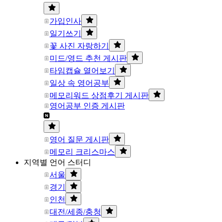
가입인사
일기쓰기
꽃 사진 자랑하기
미드/영드 추천 게시판
타임캡슐 열어보기
일상 속 영어공부
메모리워드 상점후기 게시판
영어공부 인증 게시판
영어 질문 게시판
메모리 크리스마스
지역별 언어 스터디
서울
경기
인천
대전/세종/충청