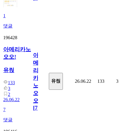
1
댓글
196428
아메리카노
아
오오!
메
유릱
리
카
유릱
26.06.22
133
3
133
노
3
오
2
26.06.22
오!
[
7
]
7
댓글