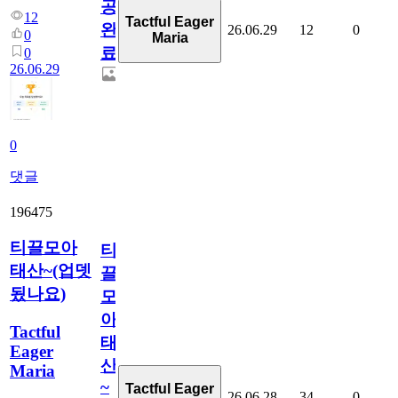
공
12
Tactful Eager
완
26.06.29
12
0
0
Maria
료
0
26.06.29
0
댓글
196475
티끌모아
티
태산~(업뎃
끌
됬나요)
모
아
Tactful
태
Eager
산
Maria
~
Tactful Eager
26.06.28
34
0