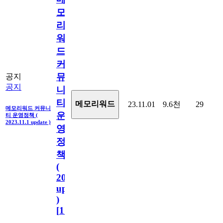
모
리
워
드
커
뮤
공지
공지
니
티
메모리워드
23.11.01
9.6천
29
메모리워드 커뮤니
운
티 운영정책 (
2023.11.1 update )
영
정
책
(
2023.11.1
update
)
[
110
]