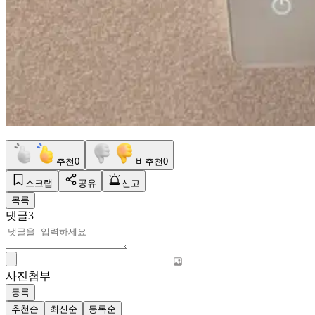
추천
0
비추천
0
스크랩
공유
신고
목록
댓글
3
사진첨부
등록
추천순
최신순
등록순