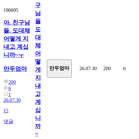
구
196695
님
들.
아. 친구님
도
들. 도대체
대
어떻게 지
체
내고 계십
어
니까~ㅜ
떻
만두엄마
만두엄마
26.07.30
200
6
게
지
200
내
6
고
1
26.07.30
계
십
15
니
댓글
까
~