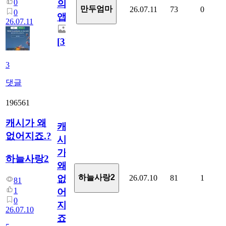
0
의
만두엄마
26.07.11
73
0
0
앱.
26.07.11
[
3
]
3
댓글
196561
캐시가 왜
캐
없어지죠.?
시
가
하늘사랑2
왜
하늘사랑2
26.07.10
81
1
없
81
1
어
0
지
26.07.10
죠.?