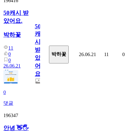
196416
50캐시 받
았어요.
50
캐
박하꽃
시
11
받
0
박하꽃
26.06.21
11
0
았
0
어
26.06.21
요.
0
댓글
196347
안녕 👋🖐