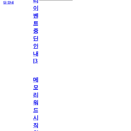
티
단 안내
이
벤
트
중
단
안
내
[
31
]
메
모
리
워
드
시
작