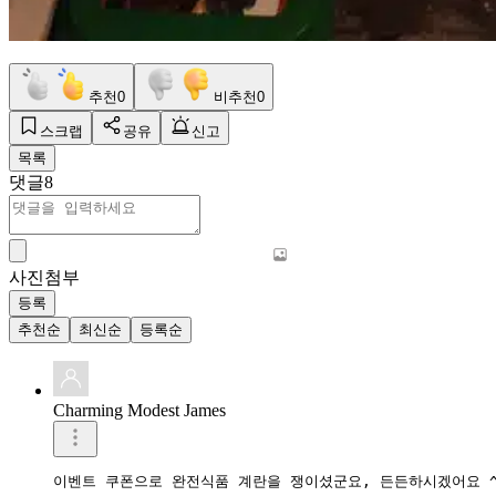
추천
0
비추천
0
스크랩
공유
신고
목록
댓글
8
사진첨부
등록
추천순
최신순
등록순
Charming Modest James
이벤트 쿠폰으로 완전식품 계란을 쟁이셨군요, 든든하시겠어요 ^