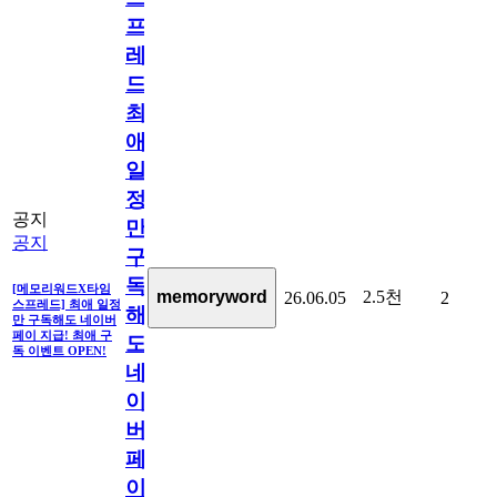
프
레
드]
최
애
일
정
공지
만
공지
구
독
[메모리워드X타임
2.5천
memoryword
26.06.05
2
스프레드] 최애 일정
해
만 구독해도 네이버
페이 지급! 최애 구
도
독 이벤트 OPEN!
네
이
버
페
이