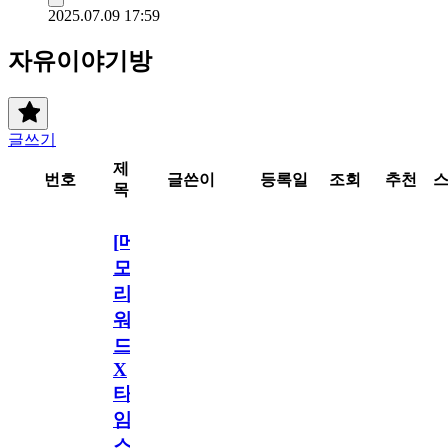
2025.07.09 17:59
자유이야기방
글쓰기
제
번호
글쓴이
등록일
조회
추천
목
[메
모
리
워
드
X
타
임
스