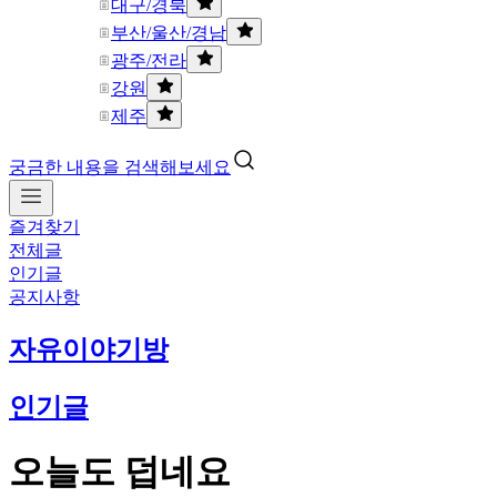
대구/경북
부산/울산/경남
광주/전라
강원
제주
궁금한 내용을 검색해보세요
즐겨찾기
전체글
인기글
공지사항
자유이야기방
인기글
오늘도 덥네요