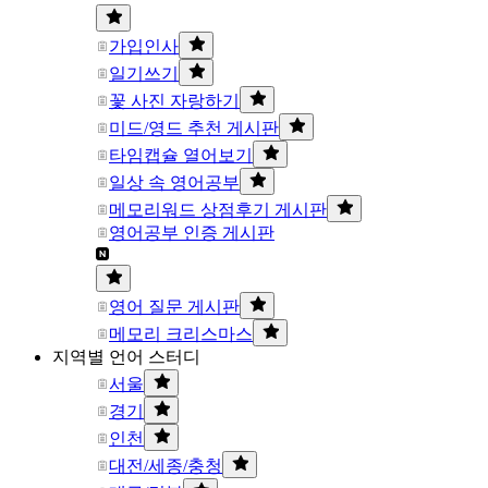
가입인사
일기쓰기
꽃 사진 자랑하기
미드/영드 추천 게시판
타임캡슐 열어보기
일상 속 영어공부
메모리워드 상점후기 게시판
영어공부 인증 게시판
영어 질문 게시판
메모리 크리스마스
지역별 언어 스터디
서울
경기
인천
대전/세종/충청