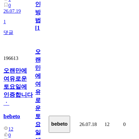
인
0
26.07.19
방
법
1
[
1
]
댓글
오
196613
랜
만
오랜만에
에
여유로운
여
토요일에
유
인증합니다
로
ㆍ
운
bebeto
토
요
bebeto
26.07.18
12
0
12
일
0