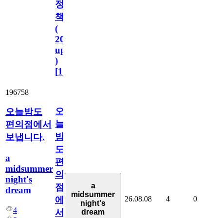
정
책
(
2023.11.1
update
)
[
110
]
196758
오
오늘밤도
늘
편의점에서
밤
보냅니다.
도
a
편
midsummer
의
night's
a
점
dream
midsummer
26.08.08
4
0
에
night's
4
서
dream