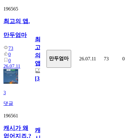
196565
최고의 앱.
만두엄마
최
고
73
0
의
만두엄마
26.07.11
73
0
0
앱.
26.07.11
[
3
]
3
댓글
196561
캐시가 왜
캐
없어지죠.?