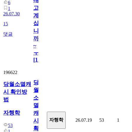
내
6
고
1
26.07.30
계
십
15
니
댓글
까
~
ㅜ
[
15
]
196622
당
당월소멸캐
월
시 확인방
소
법
멸
자행학
캐
자행학
26.07.19
53
1
시
53
확
1