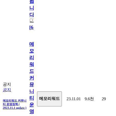
됩
니
다.
[
64
]
메
모
리
워
드
커
뮤
공지
공지
니
티
메모리워드
23.11.01
9.6천
29
메모리워드 커뮤니
운
티 운영정책 (
2023.11.1 update )
영