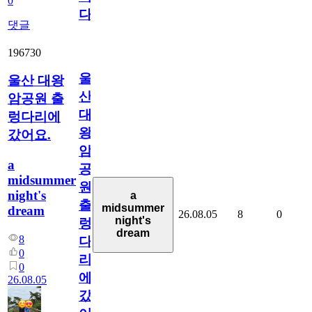
0
다
댓글
196730
울
울산 대왕
산
암공원 출
대
렁다리에
왕
갔어요.
암
a
공
midsummer
원
night's
a
출
midsummer
dream
26.08.05
8
0
night's
렁
dream
8
다
0
리
0
에
26.08.05
갔