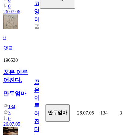
0
고
0
양
26.07.06
이
0
댓글
196530
꿈은 이루
어진다.
꿈
은
만두엄마
이
루
134
3
만두엄마
26.07.05
134
3
어
0
진
26.07.05
다.