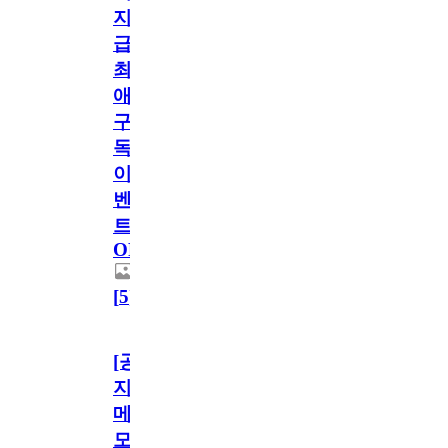
지
급!
최
애
구
독
이
벤
트
OPEN!
[
5
]
[공
지]
메
모