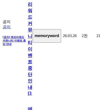
리
워
드
공지
커
공지
뮤
26.03.26
2천
21
memoryword
니
[공지] 메모리워드
커뮤니티 이벤트 중
티
단 안내
이
벤
트
중
단
안
내
[
31
]
메