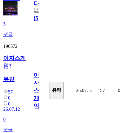
다.
[
5
]
5
댓글
196572
아자스게
임?
아
유릱
자
스
유릱
26.07.12
57
0
57
게
0
0
임?
26.07.12
0
댓글