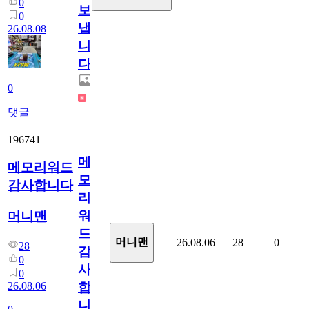
0
보
0
냅
26.08.08
니
다.
0
댓글
196741
메
메모리워드
모
감사합니다
리
워
머니맨
드
머니맨
26.08.06
28
0
28
감
0
사
0
26.08.06
합
니