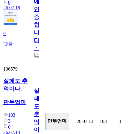
에
0
26.07.18
인
증
합
니
0
다
댓글
ㆍ
196579
실패도 추
억이다.
실
패
만두엄마
도
추
103
3
만두엄마
26.07.13
103
3
억
0
이
26.07.13