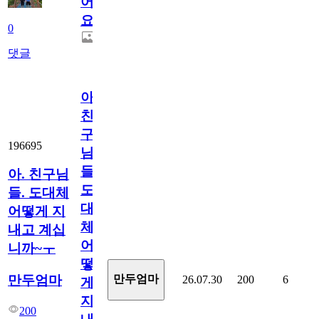
어
요.
0
댓글
아.
친
구
196695
님
들.
아. 친구님
도
들. 도대체
대
어떻게 지
체
내고 계십
어
니까~ㅜ
떻
만두엄마
만두엄마
26.07.30
200
6
게
지
200