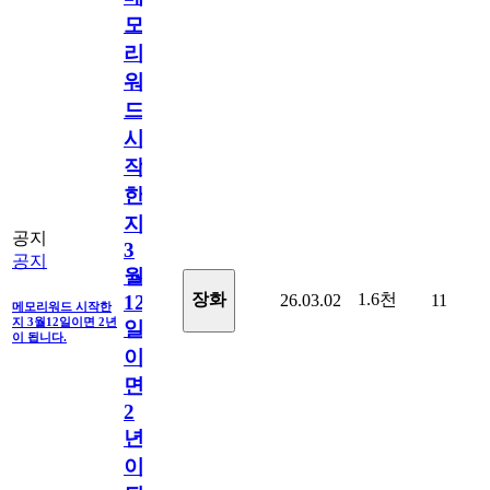
모
리
워
드
시
작
한
지
공지
3
공지
월
1.6천
장화
26.03.02
11
12
메모리워드 시작한
지 3월12일이면 2년
일
이 됩니다.
이
면
2
년
이