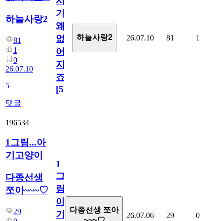
시
가
하늘사랑2
왜
하늘사랑2
26.07.10
81
1
없
81
1
어
0
지
26.07.10
죠.?
5
[
5
]
댓글
196534
1그림...아
기고양이
1
그
다종선생
림...
쪼아~~~♡
아
다종선생 쪼아
29
기
26.07.06
29
0
~~~♡