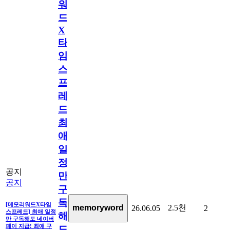
워
드
X
타
임
스
프
레
드]
최
애
일
정
공지
만
공지
구
독
[메모리워드X타임
2.5천
memoryword
26.06.05
2
스프레드] 최애 일정
해
만 구독해도 네이버
페이 지급! 최애 구
도