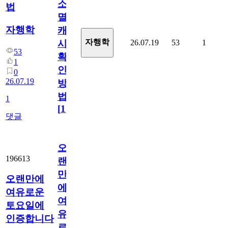
소
법
멸
자행학
캐
자행학
26.07.19
53
1
시
53
확
1
인
0
26.07.19
방
법
1
[
1
]
댓글
오
196613
랜
만
오랜만에
에
여유로운
여
토요일에
유
인증합니다
로