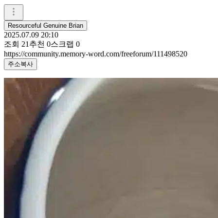
Resourceful Genuine Brian
2025.07.09 20:10
조회
21
추천
0
스크랩
0
https://community.memory-word.com/freeforum/111498520
주소복사