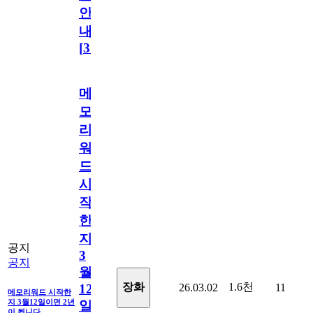
안
내
[
31
]
메
모
리
워
드
시
작
한
지
공지
3
공지
월
1.6천
장화
26.03.02
11
12
메모리워드 시작한
지 3월12일이면 2년
일
이 됩니다.