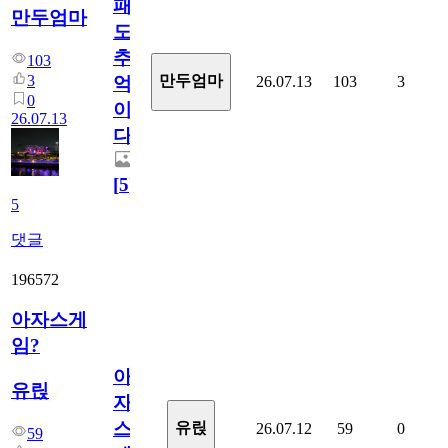
패
만두엄마
도
추
103
3
만두엄마
26.07.13
103
3
억
0
이
26.07.13
다.
[
5
]
5
댓글
196572
아자스게
임?
아
유릱
자
스
유릱
26.07.12
59
0
59