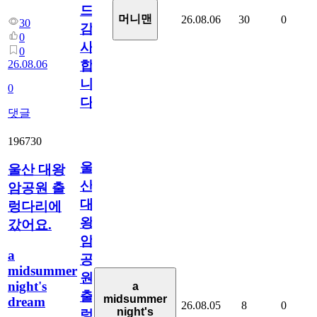
드
머니맨
26.08.06
30
0
30
감
0
사
0
26.08.06
합
니
0
다
댓글
196730
울
울산 대왕
산
암공원 출
대
렁다리에
왕
갔어요.
암
a
공
midsummer
원
night's
a
출
midsummer
dream
26.08.05
8
0
night's
렁