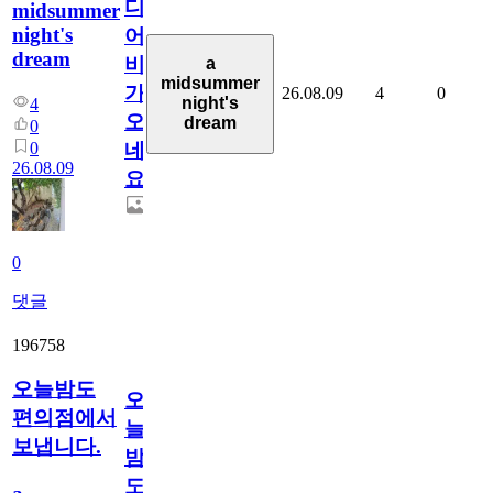
디
midsummer
night's
어
dream
비
a
midsummer
가
26.08.09
4
0
night's
4
오
dream
0
0
네
26.08.09
요.
0
댓글
196758
오늘밤도
오
편의점에서
늘
보냅니다.
밤
도