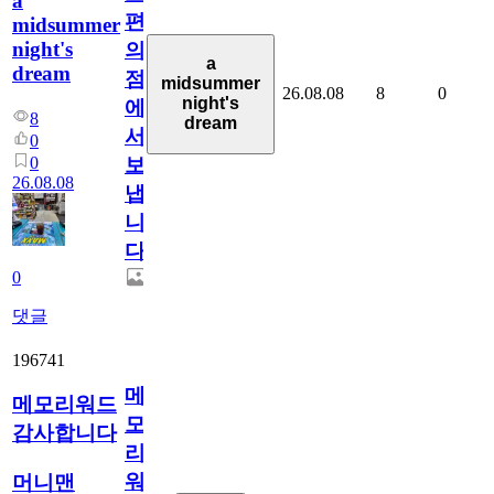
a
편
midsummer
night's
의
a
dream
점
midsummer
26.08.08
8
0
night's
에
8
dream
서
0
0
보
26.08.08
냅
니
다.
0
댓글
196741
메
메모리워드
모
감사합니다
리
워
머니맨