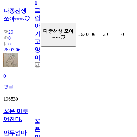
1
그
다종선생
림...
쪼아~~~♡
아
다종선생 쪼아
29
기
26.07.06
29
0
~~~♡
0
고
0
양
26.07.06
이
0
댓글
196530
꿈은 이루
어진다.
꿈
은
만두엄마