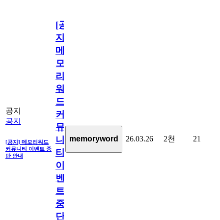
[공
지]
메
모
리
워
드
공지
커
공지
뮤
26.03.26
2천
21
memoryword
니
[공지] 메모리워드
커뮤니티 이벤트 중
티
단 안내
이
벤
트
중
단