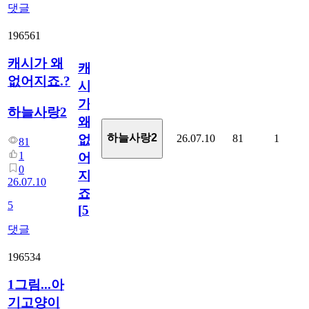
댓글
196561
캐시가 왜
캐
없어지죠.?
시
가
하늘사랑2
왜
하늘사랑2
26.07.10
81
1
없
81
1
어
0
지
26.07.10
죠.?
5
[
5
]
댓글
196534
1그림...아
기고양이