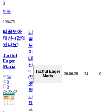
0
댓글
196475
티끌모아
티
태산~(업뎃
끌
됬나요)
모
아
Tactful
태
Eager
산
Maria
~
Tactful Eager
26.06.28
34
0
Maria
(업
34
0
뎃
0
됬
26.06.28
나
요)