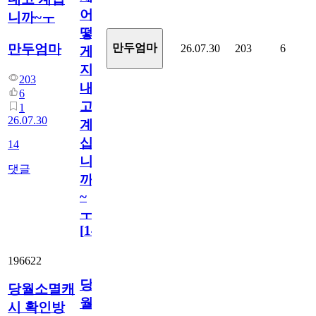
어
니까~ㅜ
떻
만두엄마
만두엄마
26.07.30
203
6
게
지
203
내
6
고
1
26.07.30
계
십
14
니
댓글
까
~
ㅜ
[
14
]
196622
당
당월소멸캐
월
시 확인방