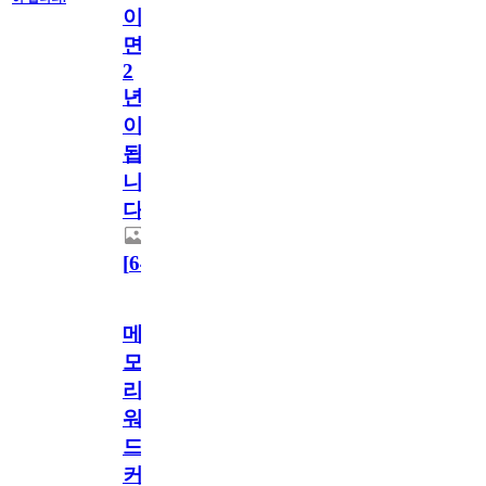
이
면
2
년
이
됩
니
다.
[
64
]
메
모
리
워
드
커