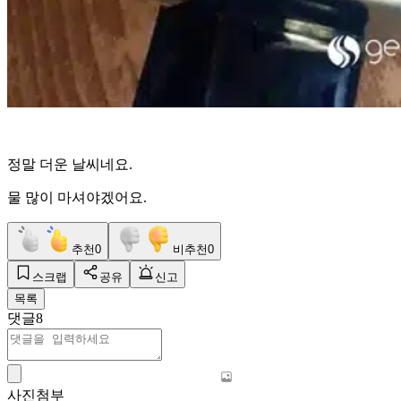
정말 더운 날씨네요.
물 많이 마셔야겠어요.
추천
0
비추천
0
스크랩
공유
신고
목록
댓글
8
사진첨부