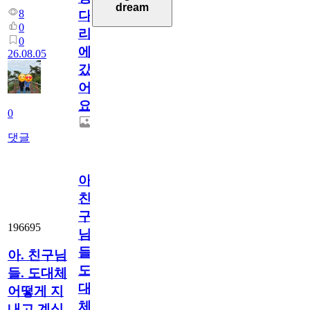
dream
8
다
0
리
0
에
26.08.05
갔
어
요.
0
댓글
아.
친
구
196695
님
들.
아. 친구님
도
들. 도대체
대
어떻게 지
체
내고 계십