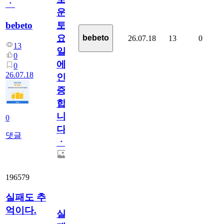
ㆍ
운
bebeto
토
요
bebeto
26.07.18
13
0
13
일
0
에
0
26.07.18
인
증
합
니
0
다
댓글
ㆍ
196579
실패도 추
억이다.
실