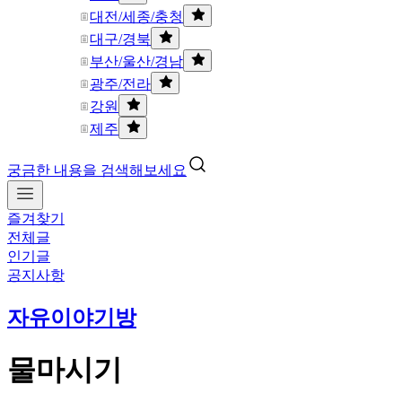
대전/세종/충청
대구/경북
부산/울산/경남
광주/전라
강원
제주
궁금한 내용을 검색해보세요
즐겨찾기
전체글
인기글
공지사항
자유이야기방
물마시기