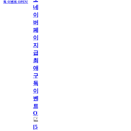
독 이벤트 OPEN!
네
이
버
페
이
지
급!
최
애
구
독
이
벤
트
OPEN!
[
5
]