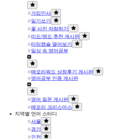
가입인사
일기쓰기
꽃 사진 자랑하기
미드/영드 추천 게시판
타임캡슐 열어보기
일상 속 영어공부
메모리워드 상점후기 게시판
영어공부 인증 게시판
영어 질문 게시판
메모리 크리스마스
지역별 언어 스터디
서울
경기
인천