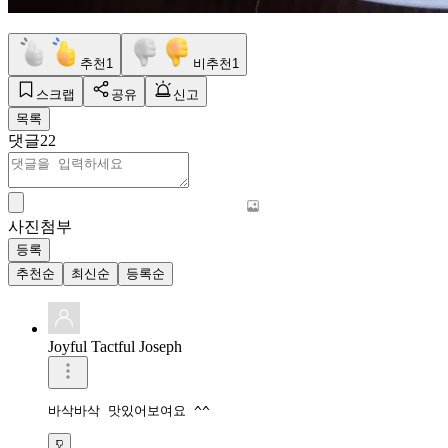
추천
1
비추천
1
스크랩
공유
신고
목록
댓글
22
사진첨부
등록
추천순
최신순
등록순
Joyful Tactful Joseph
바삭바삭 맛있어보여요 ^^