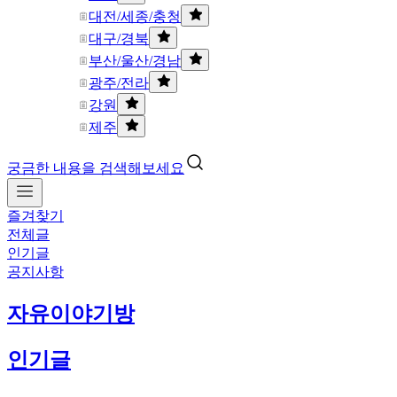
대전/세종/충청
대구/경북
부산/울산/경남
광주/전라
강원
제주
궁금한 내용을 검색해보세요
즐겨찾기
전체글
인기글
공지사항
자유이야기방
인기글