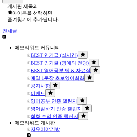
게시판 제목의
아이콘을 선택하면
즐겨찾기에 추가됩니다.
전체글
메모리워드 커뮤니티
BEST 인기글 (실시간)
BEST 인기글 (명예의 전당)
BEST 영어공부 팁 & 자료실
매일 1문장 초보영어회화
공지사항
이벤트
영어공부 인증 챌린지
영어말하기 인증 챌린지
회화 수업 인증 챌린지
메모리워드 게시판
자유이야기방