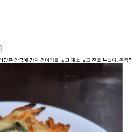
라앉은 앙금에 감자 건더기를 넣고 채소 넣고 전을 부쳤다. 쫀득