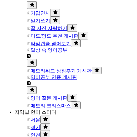
가입인사
일기쓰기
꽃 사진 자랑하기
미드/영드 추천 게시판
타임캡슐 열어보기
일상 속 영어공부
메모리워드 상점후기 게시판
영어공부 인증 게시판
영어 질문 게시판
메모리 크리스마스
지역별 언어 스터디
서울
경기
인천