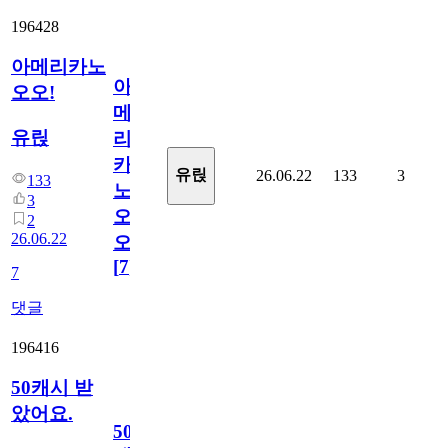
196428
아메리카노
아
오오!
메
유릱
리
카
유릱
26.06.22
133
3
133
노
3
오
2
26.06.22
오!
[
7
]
7
댓글
196416
50캐시 받
았어요.
50