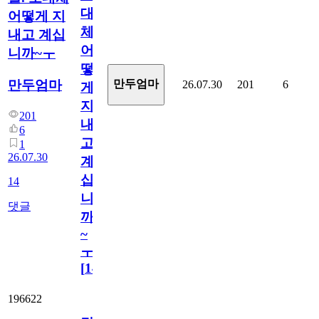
대
어떻게 지
체
내고 계십
어
니까~ㅜ
떻
만두엄마
만두엄마
26.07.30
201
6
게
지
201
내
6
고
1
26.07.30
계
십
14
니
댓글
까
~
ㅜ
[
14
]
196622