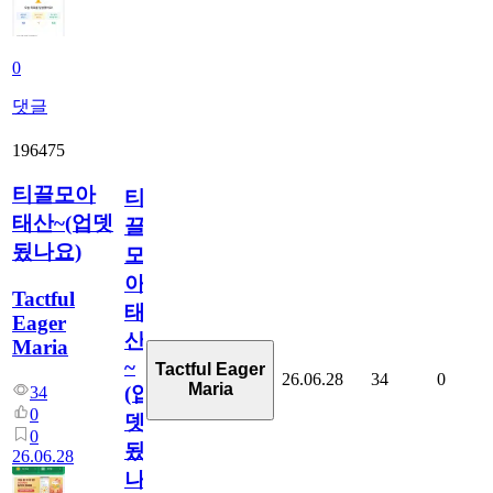
0
댓글
196475
티끌모아
티
태산~(업뎃
끌
됬나요)
모
아
Tactful
태
Eager
산
Maria
~
Tactful Eager
26.06.28
34
0
Maria
(업
34
0
뎃
0
됬
26.06.28
나