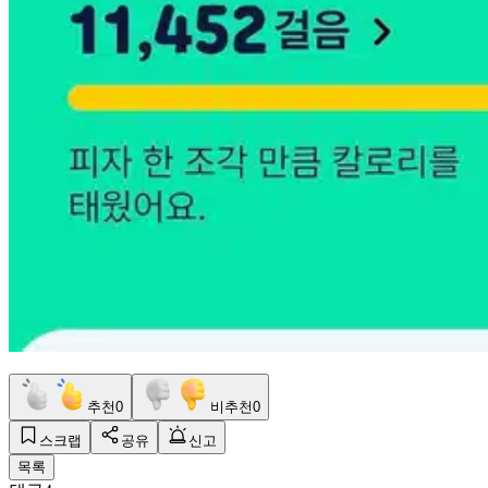
추천
0
비추천
0
스크랩
공유
신고
목록