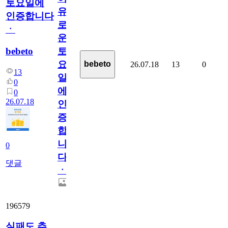
토요일에
유
인증합니다
로
ㆍ
운
bebeto
토
요
bebeto
26.07.18
13
0
13
일
0
에
0
26.07.18
인
증
합
니
0
다
댓글
ㆍ
196579
실패도 추