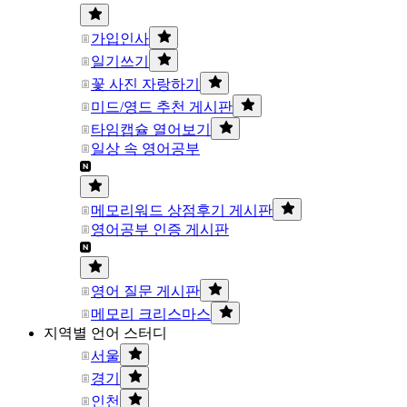
가입인사
일기쓰기
꽃 사진 자랑하기
미드/영드 추천 게시판
타임캡슐 열어보기
일상 속 영어공부
메모리워드 상점후기 게시판
영어공부 인증 게시판
영어 질문 게시판
메모리 크리스마스
지역별 언어 스터디
서울
경기
인천