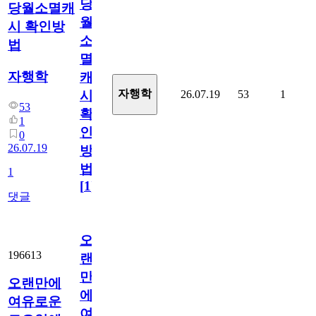
당
당월소멸캐
월
시 확인방
소
법
멸
자행학
캐
자행학
26.07.19
53
1
시
53
확
1
인
0
26.07.19
방
법
1
[
1
]
댓글
오
196613
랜
만
오랜만에
에
여유로운
여