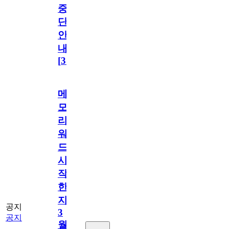
중
단
안
내
[
31
]
메
모
리
워
드
시
작
한
지
공지
3
공지
월