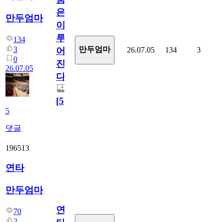
은
만두엄마
이
루
134
3
만두엄마
26.07.05
134
3
어
0
진
26.07.05
다.
[
5
]
5
댓글
196513
연타
만두엄마
연
70
2