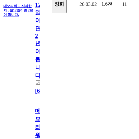
1.6천
장화
26.03.02
11
12
메모리워드 시작한
지 3월12일이면 2년
일
이 됩니다.
이
면
2
년
이
됩
니
다.
[
64
]
메
모
리
워