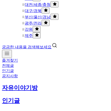
대전/세종/충청
대구/경북
부산/울산/경남
광주/전라
강원
제주
궁금한 내용을 검색해보세요
즐겨찾기
전체글
인기글
공지사항
자유이야기방
인기글