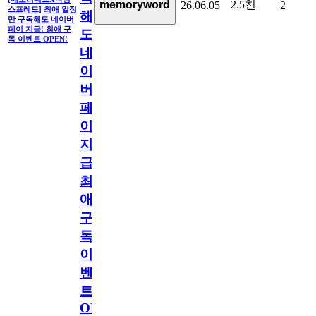
2.5천
memoryword
26.06.05
2
스프레드] 최애 일정
해
만 구독해도 네이버
페이 지급! 최애 구
도
독 이벤트 OPEN!
네
이
버
페
이
지
급!
최
애
구
독
이
벤
트
OPEN!