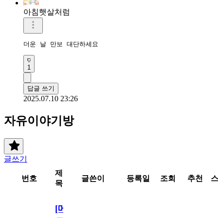
아침햇살처럼
더운 날 만보 대단하세요 
1
답글 쓰기
2025.07.10 23:26
자유이야기방
글쓰기
제
번호
글쓴이
등록일
조회
추천
목
[메