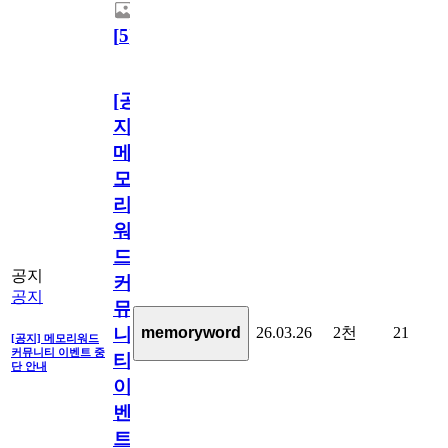
[
5
]
[공
지]
메
모
리
워
드
공지
커
공지
뮤
26.03.26
2천
21
memoryword
니
[공지] 메모리워드
커뮤니티 이벤트 중
티
단 안내
이
벤
트