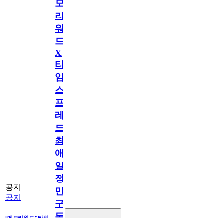
모
리
워
드
X
타
임
스
프
레
드]
최
애
일
정
공지
만
공지
구
독
[메모리워드X타임