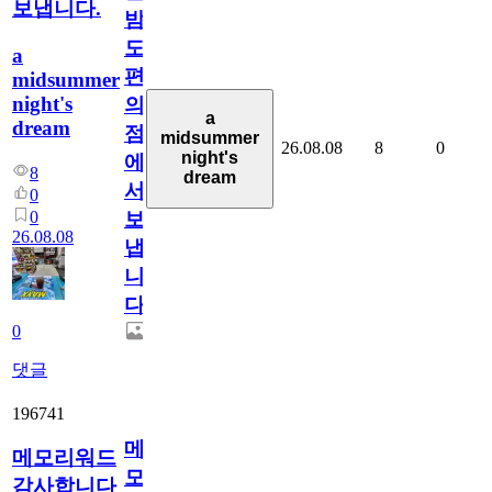
보냅니다.
밤
도
a
편
midsummer
night's
의
a
dream
점
midsummer
26.08.08
8
0
night's
에
8
dream
서
0
0
보
26.08.08
냅
니
다.
0
댓글
196741
메
메모리워드
모
감사합니다