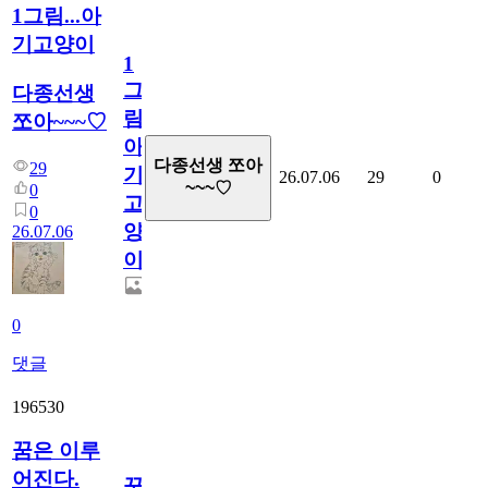
1그림...아
기고양이
1
그
다종선생
림...
쪼아~~~♡
아
다종선생 쪼아
29
기
26.07.06
29
0
~~~♡
0
고
0
양
26.07.06
이
0
댓글
196530
꿈은 이루
어진다.
꿈