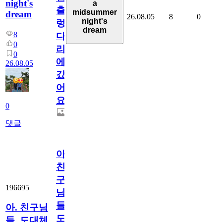
night's
a
출
midsummer
dream
26.08.05
8
0
night's
렁
dream
8
다
0
리
0
에
26.08.05
갔
어
요.
0
댓글
아.
친
구
196695
님
들.
아. 친구님
도
들. 도대체