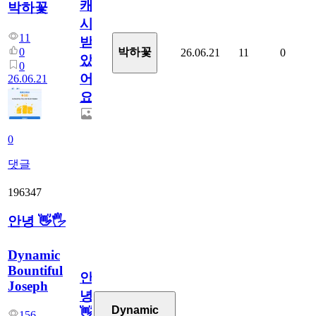
캐
박하꽃
시
11
받
0
박하꽃
26.06.21
11
0
았
0
어
26.06.21
요.
0
댓글
196347
안녕 👋🖐
Dynamic
Bountiful
안
Joseph
녕
Dynamic
👋
156