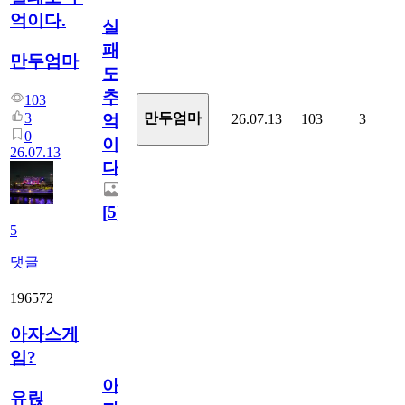
억이다.
실
패
만두엄마
도
추
103
3
만두엄마
26.07.13
103
3
억
0
이
26.07.13
다.
[
5
]
5
댓글
196572
아자스게
임?
아
유릱