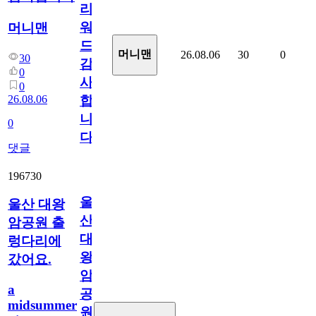
리
워
머니맨
드
머니맨
26.08.06
30
0
30
감
0
사
0
26.08.06
합
니
0
다
댓글
196730
울
울산 대왕
산
암공원 출
대
렁다리에
왕
갔어요.
암
a
공
midsummer
원