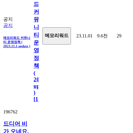
드
커
뮤
공지
공지
니
티
메모리워드
23.11.01
9.6천
29
메모리워드 커뮤니
운
티 운영정책 (
2023.11.1 update )
영
정
책
(
2023.11.1
update
)
[
110
]
196762
드디어 비
가 오네요.