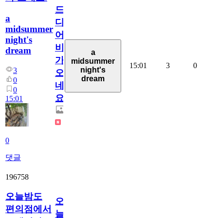
드
a
디
midsummer
어
night's
비
dream
a
가
midsummer
15:01
3
0
night's
3
오
dream
0
네
0
요.
15:01
0
댓글
196758
오늘밤도
오
편의점에서
늘