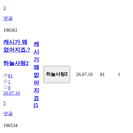
3
댓글
196561
캐시가 왜
캐
없어지죠.?
시
가
하늘사랑2
왜
하늘사랑2
26.07.10
81
1
없
81
1
어
0
지
26.07.10
죠.?
5
[
5
]
댓글
196534