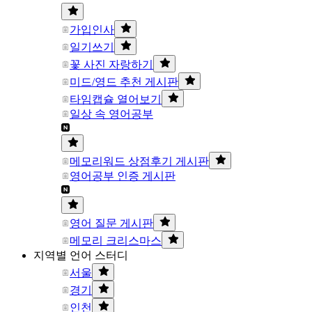
가입인사
일기쓰기
꽃 사진 자랑하기
미드/영드 추천 게시판
타임캡슐 열어보기
일상 속 영어공부
메모리워드 상점후기 게시판
영어공부 인증 게시판
영어 질문 게시판
메모리 크리스마스
지역별 언어 스터디
서울
경기
인천