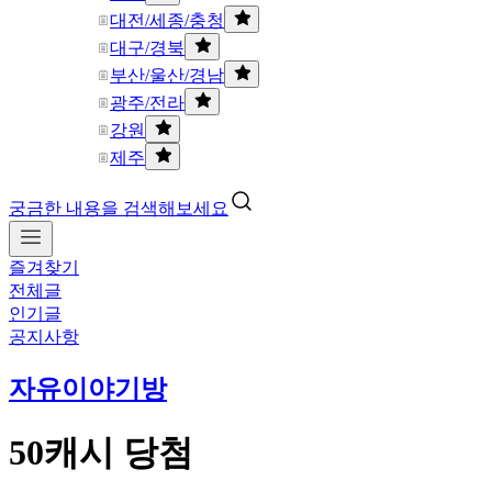
대전/세종/충청
대구/경북
부산/울산/경남
광주/전라
강원
제주
궁금한 내용을 검색해보세요
즐겨찾기
전체글
인기글
공지사항
자유이야기방
50캐시 당첨