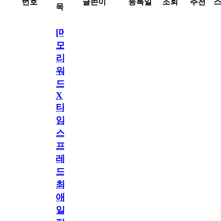
번호
글쓴이
등록일
조회
추천
목
[메
모
리
워
드
X
타
임
스
프
레
드]
최
애
일