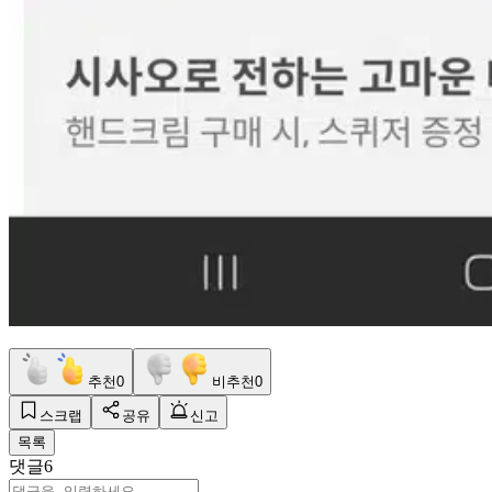
추천
0
비추천
0
스크랩
공유
신고
목록
댓글
6