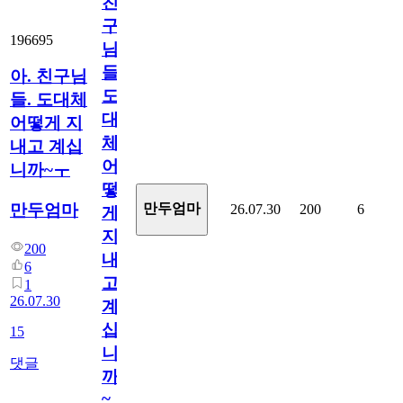
친
구
196695
님
들.
아. 친구님
도
들. 도대체
대
어떻게 지
체
내고 계십
어
니까~ㅜ
떻
만두엄마
만두엄마
26.07.30
200
6
게
지
200
내
6
고
1
26.07.30
계
십
15
니
댓글
까
~