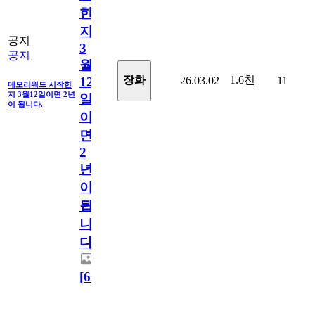
한
지
공지
3
공지
월
1.6천
장화
26.03.02
11
12
메모리워드 시작한
지 3월12일이면 2년
일
이 됩니다.
이
면
2
년
이
됩
니
다.
[
64
]