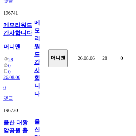
댓글
196741
메
메모리워드
모
감사합니다
리
워
머니맨
드
머니맨
26.08.06
28
0
28
감
0
사
0
26.08.06
합
니
0
다
댓글
196730
울
울산 대왕
산
암공원 출