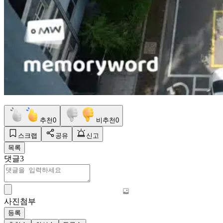
추천
0
비추천
0
스크랩
공유
신고
목록
댓글
3
사진첨부
등록