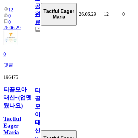
공
12
Tactful Eager
완
26.06.29
12
0
0
Maria
료
0
26.06.29
0
댓글
196475
티끌모아
티
태산~(업뎃
끌
됬나요)
모
아
Tactful
태
Eager
산
Maria
~