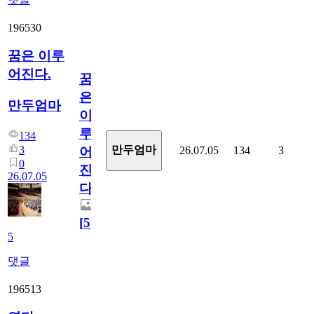
196530
꿈은 이루
어진다.
꿈
은
만두엄마
이
루
134
3
만두엄마
26.07.05
134
3
어
0
진
26.07.05
다.
[
5
]
5
댓글
196513