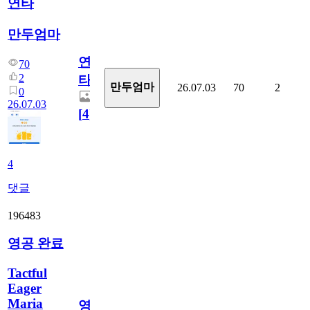
연타
만두엄마
연
70
2
타
만두엄마
26.07.03
70
2
0
26.07.03
[
4
]
4
댓글
196483
영공 완료
Tactful
Eager
Maria
영