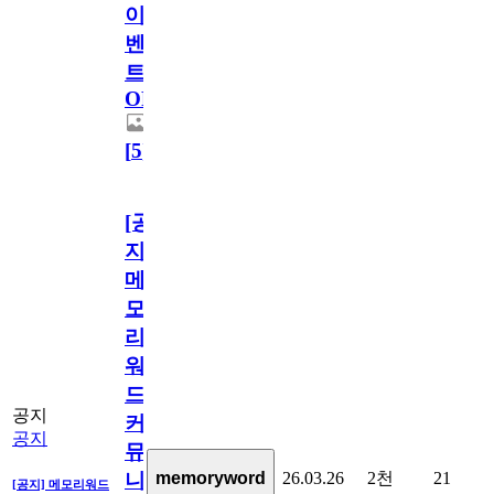
이
벤
트
OPEN!
[
5
]
[공
지]
메
모
리
워
드
공지
커
공지
뮤
26.03.26
2천
21
memoryword
니
[공지] 메모리워드