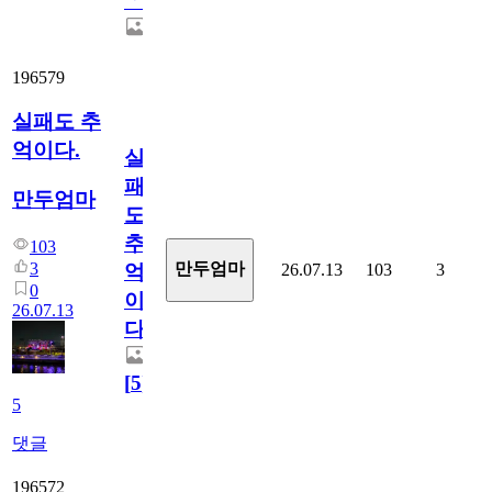
ㆍ
196579
실패도 추
억이다.
실
패
만두엄마
도
추
103
3
만두엄마
26.07.13
103
3
억
0
이
26.07.13
다.
[
5
]
5
댓글
196572