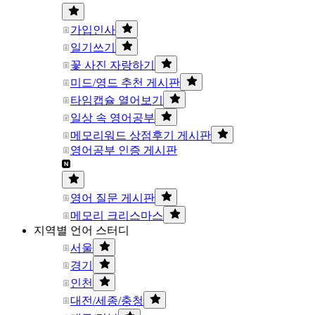
가입인사
일기쓰기
꽃 사진 자랑하기
미드/영드 추천 게시판
타임캡슐 열어보기
일상 속 영어공부
메모리워드 상점후기 게시판
영어공부 인증 게시판
영어 질문 게시판
메모리 크리스마스
지역별 언어 스터디
서울
경기
인천
대전/세종/충청