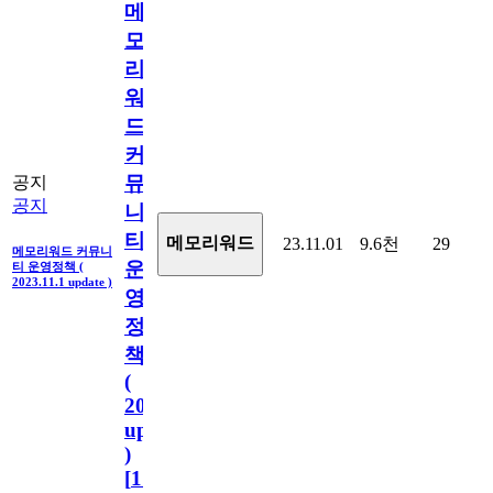
메
모
리
워
드
커
뮤
공지
공지
니
티
메모리워드
23.11.01
9.6천
29
메모리워드 커뮤니
운
티 운영정책 (
2023.11.1 update )
영
정
책
(
2023.11.1
update
)
[
110
]