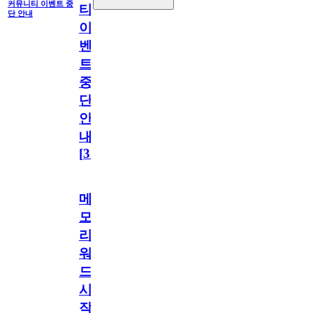
커뮤니티 이벤트 중
티
단 안내
이
벤
트
중
단
안
내
[
31
]
메
모
리
워
드
시
작