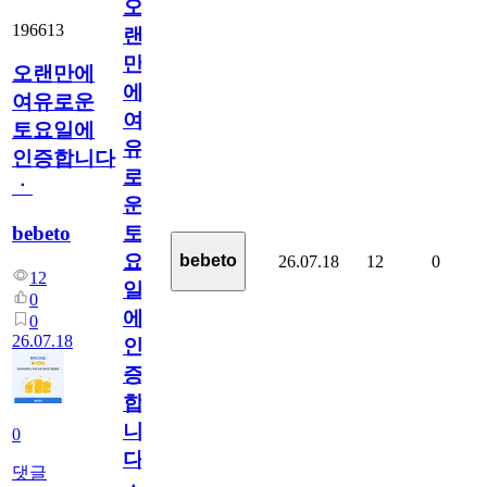
오
196613
랜
만
오랜만에
에
여유로운
여
토요일에
유
인증합니다
로
ㆍ
운
bebeto
토
요
bebeto
26.07.18
12
0
12
일
0
에
0
26.07.18
인
증
합
니
0
다
댓글