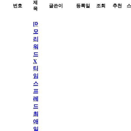
제
번호
글쓴이
등록일
조회
추천
목
[메
모
리
워
드
X
타
임
스
프
레
드]
최
애
일