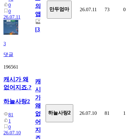
0
의
만두엄마
26.07.11
73
0
0
앱.
26.07.11
[
3
]
3
댓글
196561
캐시가 왜
캐
없어지죠.?
시
가
하늘사랑2
왜
하늘사랑2
26.07.10
81
1
없
81
1
어
0
지
26.07.10
죠.?