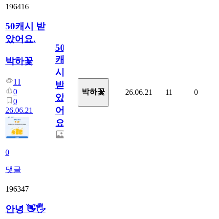
196416
50캐시 받
았어요.
50
캐
박하꽃
시
11
받
0
박하꽃
26.06.21
11
0
았
0
어
26.06.21
요.
0
댓글
196347
안녕 👋🖐