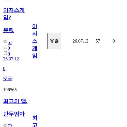
아자스게
임?
아
유릱
자
스
유릱
26.07.12
57
0
57
게
0
0
임?
26.07.12
0
댓글
196565
최고의 앱.
만두엄마
최
고
73