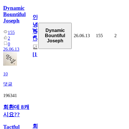
Dynamic
Bountiful
안
Joseph
녕
Dynamic
👋
155
26.06.13
155
2
Bountiful
2
🖐
Joseph
0
26.06.13
[
10
]
10
댓글
196341
회환데 8캐
시요??
회
Tactful