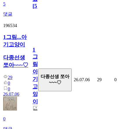
5
[
5
]
댓글
196534
1그림...아
기고양이
1
그
다종선생
림...
쪼아~~~♡
아
다종선생 쪼아
29
기
26.07.06
29
0
~~~♡
0
고
0
양
26.07.06
이
0
댓글