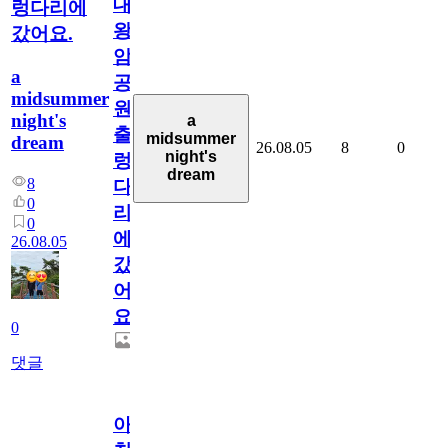
대
렁다리에
왕
갔어요.
암
a
공
midsummer
원
night's
a
출
midsummer
dream
26.08.05
8
0
night's
렁
dream
8
다
0
리
0
에
26.08.05
갔
어
요.
0
댓글
아.