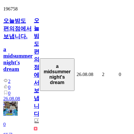
196758
오
오늘밤도
늘
편의점에서
밤
보냅니다.
도
a
편
midsummer
의
night's
a
점
dream
midsummer
26.08.08
2
0
에
night's
2
서
dream
0
보
0
냅
26.08.08
니
다.
0