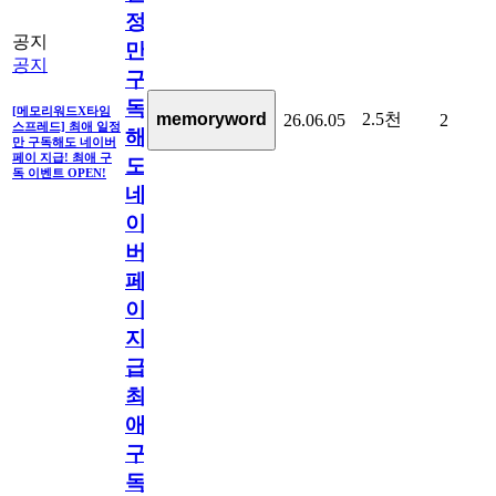
정
공지
만
공지
구
독
[메모리워드X타임
2.5천
memoryword
26.06.05
2
스프레드] 최애 일정
해
만 구독해도 네이버
페이 지급! 최애 구
도
독 이벤트 OPEN!
네
이
버
페
이
지
급!
최
애
구
독