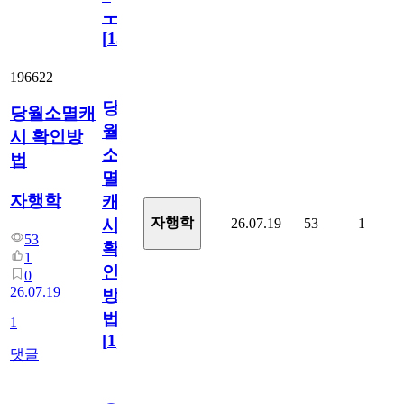
ㅜ
[
15
]
196622
당
당월소멸캐
월
시 확인방
소
법
멸
자행학
캐
자행학
26.07.19
53
1
시
53
확
1
인
0
26.07.19
방
법
1
[
1
]
댓글