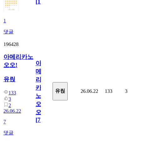
[
1
]
1
댓글
196428
아메리카노
아
오오!
메
유릱
리
카
유릱
26.06.22
133
3
133
노
3
오
2
26.06.22
오!
[
7
]
7
댓글