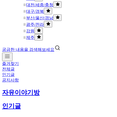
대전/세종/충청
대구/경북
부산/울산/경남
광주/전라
강원
제주
궁금한 내용을 검색해보세요
즐겨찾기
전체글
인기글
공지사항
자유이야기방
인기글