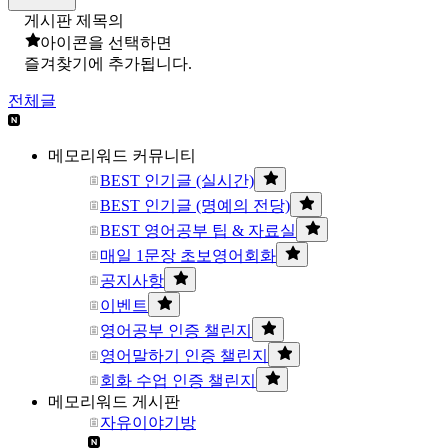
게시판 제목의
아이콘을 선택하면
즐겨찾기에 추가됩니다.
전체글
메모리워드 커뮤니티
BEST 인기글 (실시간)
BEST 인기글 (명예의 전당)
BEST 영어공부 팁 & 자료실
매일 1문장 초보영어회화
공지사항
이벤트
영어공부 인증 챌린지
영어말하기 인증 챌린지
회화 수업 인증 챌린지
메모리워드 게시판
자유이야기방