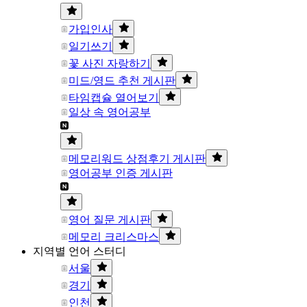
가입인사
일기쓰기
꽃 사진 자랑하기
미드/영드 추천 게시판
타임캡슐 열어보기
일상 속 영어공부
메모리워드 상점후기 게시판
영어공부 인증 게시판
영어 질문 게시판
메모리 크리스마스
지역별 언어 스터디
서울
경기
인천