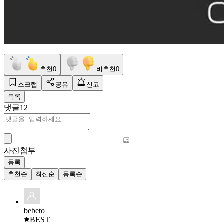
추천
0
비추천
0
스크랩
공유
신고
목록
댓글
12
사진첨부
등록
추천순
최신순
등록순
bebeto
BEST