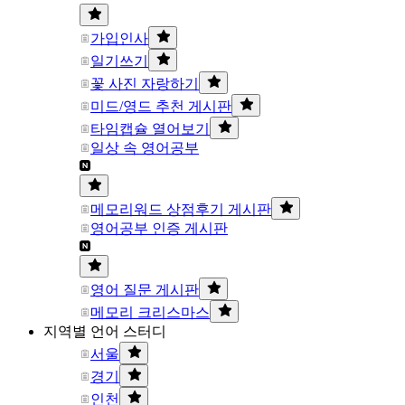
가입인사
일기쓰기
꽃 사진 자랑하기
미드/영드 추천 게시판
타임캡슐 열어보기
일상 속 영어공부
메모리워드 상점후기 게시판
영어공부 인증 게시판
영어 질문 게시판
메모리 크리스마스
지역별 언어 스터디
서울
경기
인천