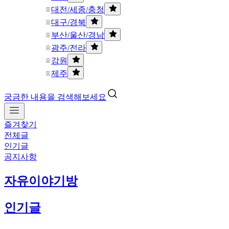
대전/세종/충청
대구/경북
부산/울산/경남
광주/전라
강원
제주
궁금한 내용을 검색해보세요
즐겨찾기
전체글
인기글
공지사항
자유이야기방
인기글