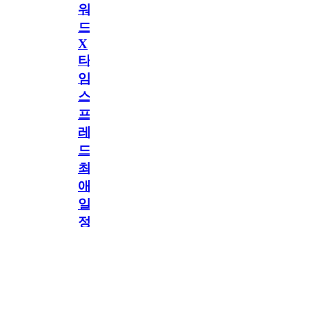
워
드
X
타
임
스
프
레
드]
최
애
일
정
공지
만
공지
구
독
[메모리워드X타임
2.5천
memoryword
26.06.05
2
스프레드] 최애 일정
해
만 구독해도 네이버
페이 지급! 최애 구