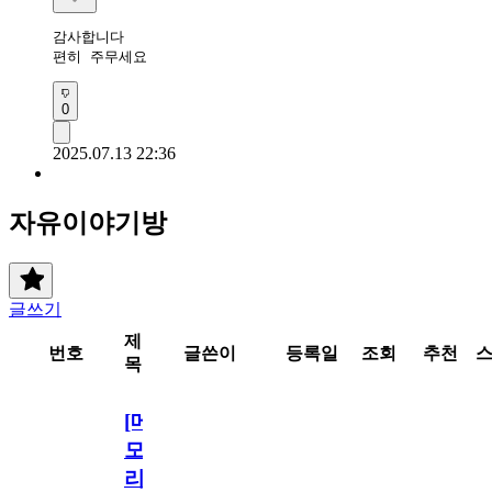
감사합니다 

편히 주무세요 
0
2025.07.13 22:36
자유이야기방
글쓰기
제
번호
글쓴이
등록일
조회
추천
목
[메
모
리