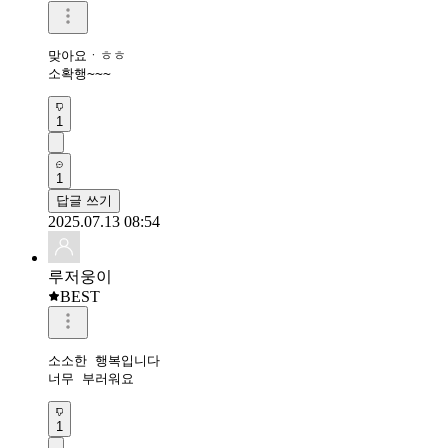
맞아요ㆍㅎㅎ

소확행~~~
1
1
답글 쓰기
2025.07.13 08:54
루저웅이
BEST
소소한 행복입니다

너무 부러워요
1