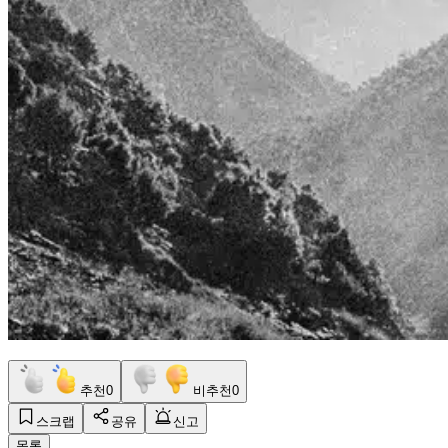
추천
0
비추천
0
스크랩
공유
신고
목록