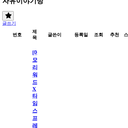
자유이야기방
글쓰기
제
번호
글쓴이
등록일
조회
추천
목
[메
모
리
워
드
X
타
임
스
프
레