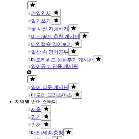
가입인사
일기쓰기
꽃 사진 자랑하기
미드/영드 추천 게시판
타임캡슐 열어보기
일상 속 영어공부
메모리워드 상점후기 게시판
영어공부 인증 게시판
영어 질문 게시판
메모리 크리스마스
지역별 언어 스터디
서울
경기
인천
대전/세종/충청