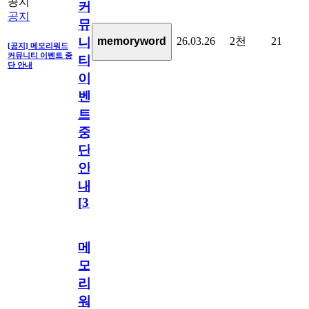
공지
커
공지
뮤
26.03.26
2천
21
memoryword
니
[공지] 메모리워드
커뮤니티 이벤트 중
티
단 안내
이
벤
트
중
단
안
내
[
31
]
메
모
리
워