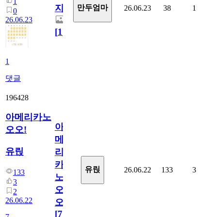
1
지.
만두엄마
26.06.23
38
1
0
26.06.23
[
1
]
1
댓글
196428
아메리카노
아
오오!
메
유릱
리
카
유릱
26.06.22
133
3
133
노
3
오
2
26.06.22
오!
[
7
]
7