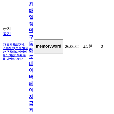
최
애
일
정
공지
만
공지
구
독
[메모리워드X타임
2.5천
memoryword
26.06.05
2
스프레드] 최애 일정
해
만 구독해도 네이버
페이 지급! 최애 구
도
독 이벤트 OPEN!
네
이
버
페
이
지
급!
최