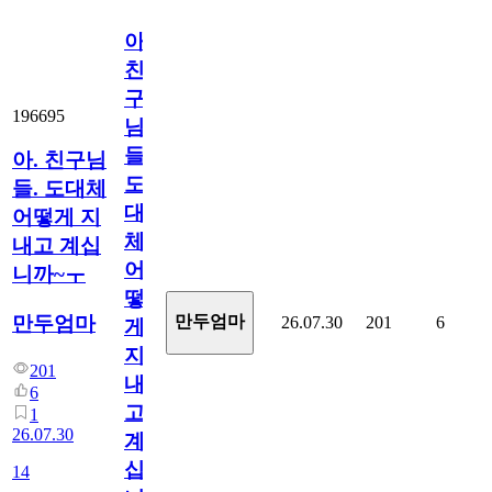
아.
친
구
196695
님
들.
아. 친구님
도
들. 도대체
대
어떻게 지
체
내고 계십
어
니까~ㅜ
떻
만두엄마
만두엄마
26.07.30
201
6
게
지
201
내
6
고
1
26.07.30
계
십
14