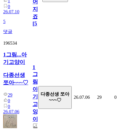
1
어
0
지
26.07.10
죠.?
5
[
5
]
댓글
196534
1그림...아
기고양이
1
그
다종선생
림...
쪼아~~~♡
아
다종선생 쪼아
29
기
26.07.06
29
0
~~~♡
0
고
0
양
26.07.06
이