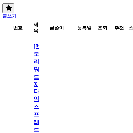
글쓰기
제
번호
글쓴이
등록일
조회
추천
목
[메
모
리
워
드
X
타
임
스
프
레
드]