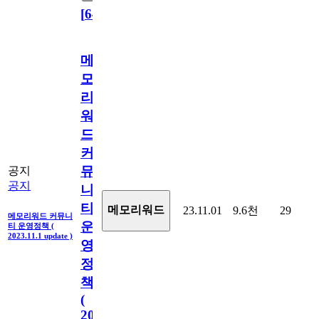
[
64
]
메
모
리
워
드
커
뮤
공지
공지
니
티
메모리워드
23.11.01
9.6천
29
메모리워드 커뮤니
운
티 운영정책 (
2023.11.1 update )
영
정
책
(
2023.11.1