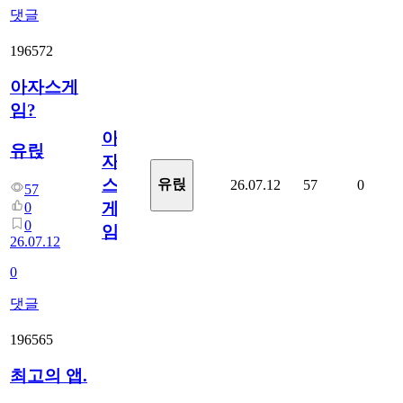
댓글
196572
아자스게
임?
아
유릱
자
스
유릱
26.07.12
57
0
57
게
0
0
임?
26.07.12
0
댓글
196565
최고의 앱.