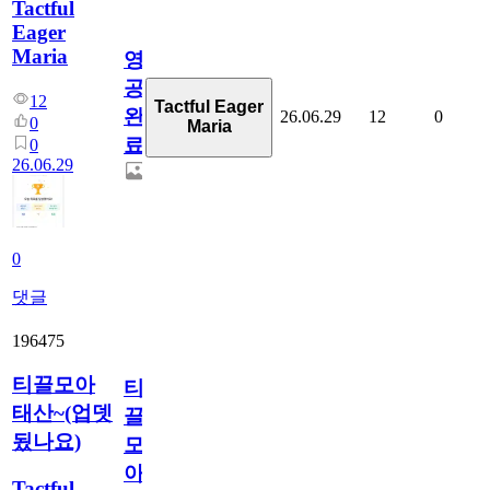
Tactful
Eager
Maria
영
공
12
Tactful Eager
완
26.06.29
12
0
0
Maria
료
0
26.06.29
0
댓글
196475
티끌모아
티
태산~(업뎃
끌
됬나요)
모
아
Tactful