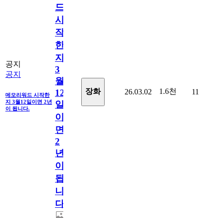
드
시
작
한
지
공지
3
공지
월
1.6천
장화
26.03.02
11
12
메모리워드 시작한
지 3월12일이면 2년
일
이 됩니다.
이
면
2
년
이
됩
니
다.