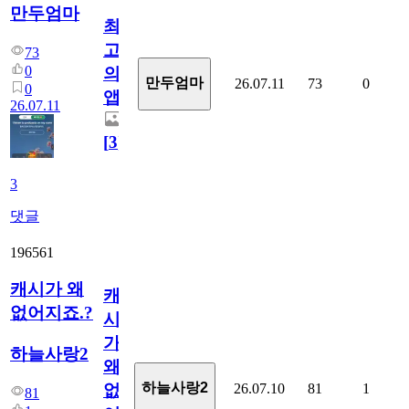
만두엄마
최
고
73
0
의
만두엄마
26.07.11
73
0
0
앱.
26.07.11
[
3
]
3
댓글
196561
캐시가 왜
캐
없어지죠.?
시
가
하늘사랑2
왜
하늘사랑2
26.07.10
81
1
없
81