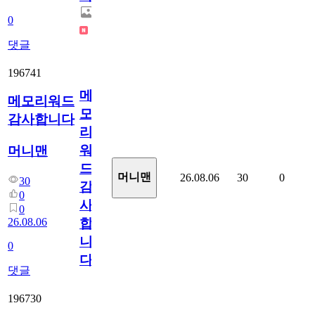
0
댓글
196741
메
메모리워드
모
감사합니다
리
워
머니맨
드
머니맨
26.08.06
30
0
30
감
0
사
0
26.08.06
합
니
0
다
댓글
196730