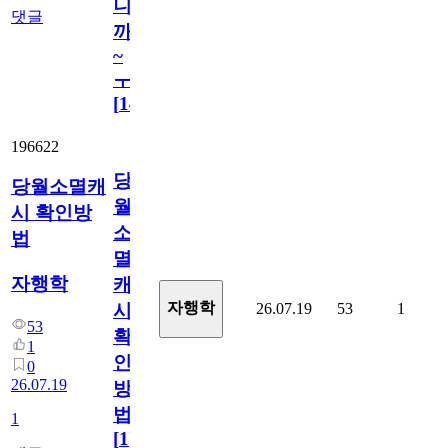
니
댓글
까
~
ㅜ
[
14
]
196622
당
당월소멸캐
월
시 확인방
소
법
멸
자행학
캐
자행학
26.07.19
53
1
시
53
확
1
인
0
26.07.19
방
법
1
[
1
]