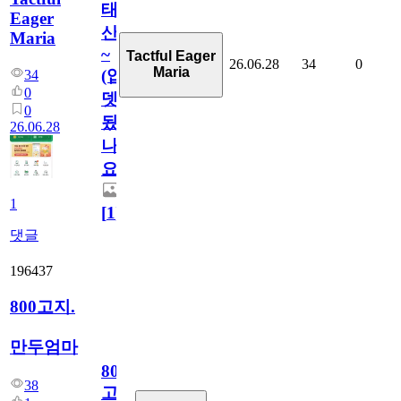
태
Eager
산
Maria
~
Tactful Eager
26.06.28
34
0
Maria
(업
34
0
뎃
0
됬
26.06.28
나
요)
1
[
1
]
댓글
196437
800고지.
만두엄마
800
38
고