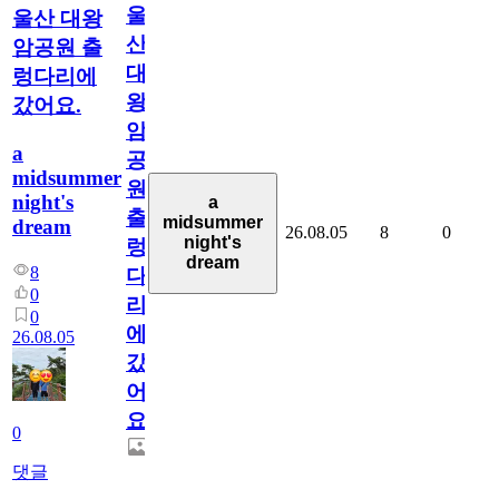
울
울산 대왕
산
암공원 출
대
렁다리에
왕
갔어요.
암
a
공
midsummer
원
night's
a
출
midsummer
dream
26.08.05
8
0
night's
렁
dream
8
다
0
리
0
에
26.08.05
갔
어
요.
0
댓글