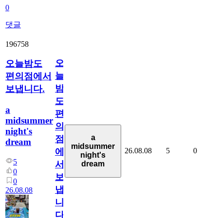
0
댓글
196758
오
오늘밤도
늘
편의점에서
밤
보냅니다.
도
a
편
midsummer
의
night's
a
점
dream
midsummer
26.08.08
5
0
에
night's
5
서
dream
0
보
0
냅
26.08.08
니
다.