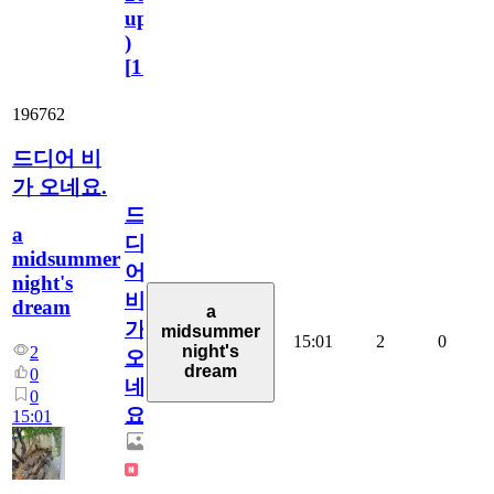
update
)
[
110
]
196762
드디어 비
가 오네요.
드
a
디
midsummer
어
night's
비
dream
a
가
midsummer
15:01
2
0
night's
2
오
dream
0
네
0
요.
15:01