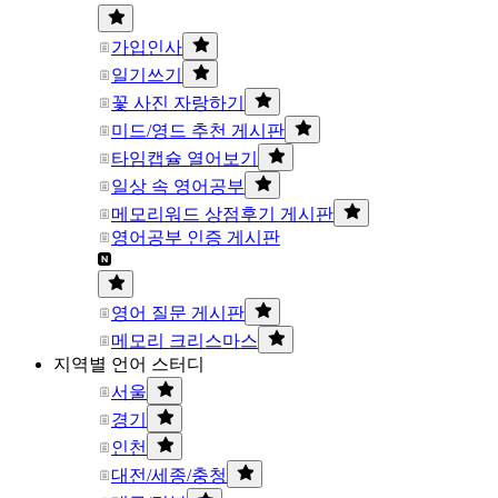
가입인사
일기쓰기
꽃 사진 자랑하기
미드/영드 추천 게시판
타임캡슐 열어보기
일상 속 영어공부
메모리워드 상점후기 게시판
영어공부 인증 게시판
영어 질문 게시판
메모리 크리스마스
지역별 언어 스터디
서울
경기
인천
대전/세종/충청