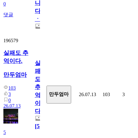
니
0
다
댓글
ㆍ
196579
실패도 추
억이다.
실
패
만두엄마
도
추
103
3
만두엄마
26.07.13
103
3
억
0
이
26.07.13
다.
[
5
]
5