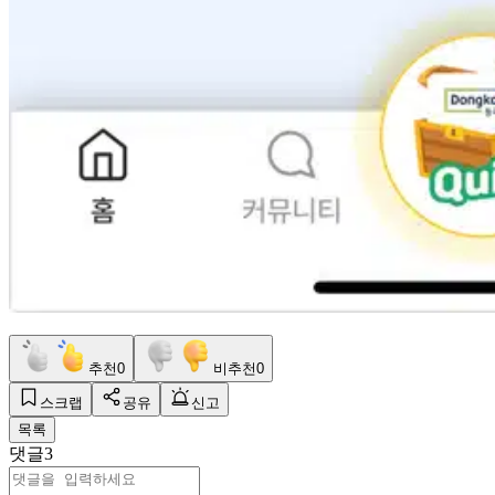
추천
0
비추천
0
스크랩
공유
신고
목록
댓글
3