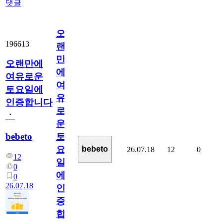
댓글
오
196613
랜
만
오랜만에
에
여유로운
여
토요일에
유
인증합니다
로
ㆍ
운
bebeto
토
요
bebeto
26.07.18
12
0
12
일
0
에
0
26.07.18
인
증
합