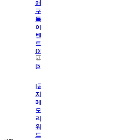
애
구
독
이
벤
트
OPEN!
[
5
]
[공
지]
메
모
리
워
드