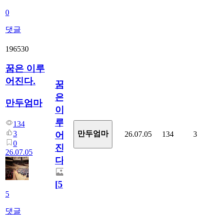
0
댓글
196530
꿈은 이루
어진다.
꿈
은
만두엄마
이
루
134
3
만두엄마
26.07.05
134
3
어
0
진
26.07.05
다.
[
5
]
5
댓글