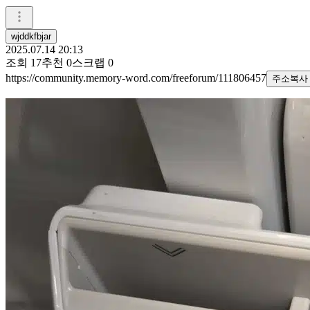
wjddkfbjar
2025.07.14 20:13
조회
17
추천
0
스크랩
0
https://community.memory-word.com/freeforum/111806457
주소복사