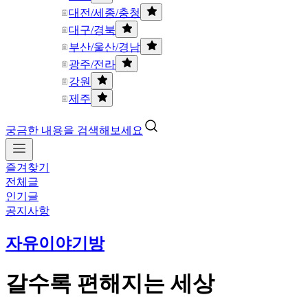
대전/세종/충청
대구/경북
부산/울산/경남
광주/전라
강원
제주
궁금한 내용을 검색해보세요
즐겨찾기
전체글
인기글
공지사항
자유이야기방
갈수록 편해지는 세상