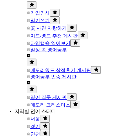
가입인사
일기쓰기
꽃 사진 자랑하기
미드/영드 추천 게시판
타임캡슐 열어보기
일상 속 영어공부
메모리워드 상점후기 게시판
영어공부 인증 게시판
영어 질문 게시판
메모리 크리스마스
지역별 언어 스터디
서울
경기
인천