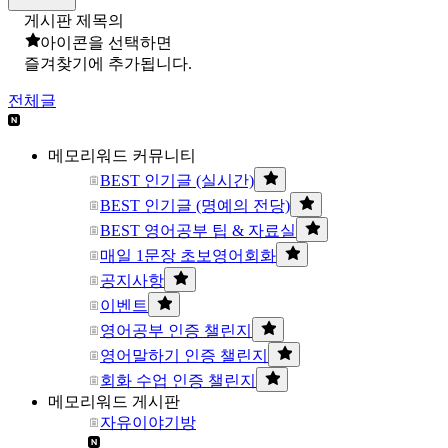
게시판 제목의
아이콘을 선택하면
즐겨찾기에 추가됩니다.
전체글
메모리워드 커뮤니티
BEST 인기글 (실시간)
BEST 인기글 (명예의 전당)
BEST 영어공부 팁 & 자료실
매일 1문장 초보영어회화
공지사항
이벤트
영어공부 인증 챌린지
영어말하기 인증 챌린지
회화 수업 인증 챌린지
메모리워드 게시판
자유이야기방