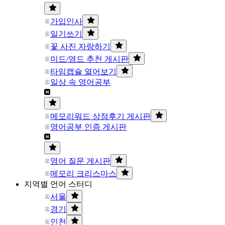
가입인사
일기쓰기
꽃 사진 자랑하기
미드/영드 추천 게시판
타임캡슐 열어보기
일상 속 영어공부
메모리워드 상점후기 게시판
영어공부 인증 게시판
영어 질문 게시판
메모리 크리스마스
지역별 언어 스터디
서울
경기
인천