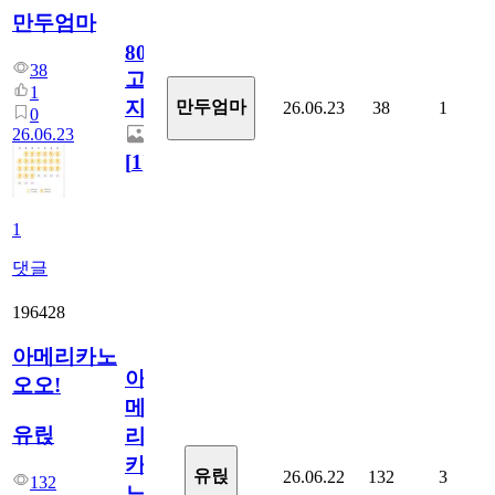
만두엄마
800
38
고
1
지.
만두엄마
26.06.23
38
1
0
26.06.23
[
1
]
1
댓글
196428
아메리카노
아
오오!
메
유릱
리
카
유릱
26.06.22
132
3
132
노