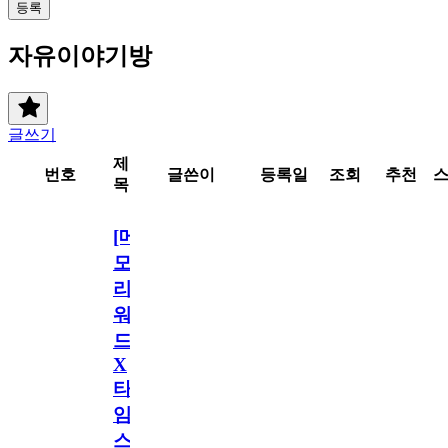
등록
자유이야기방
글쓰기
제
번호
글쓴이
등록일
조회
추천
목
[메
모
리
워
드
X
타
임
스