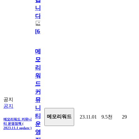
니
다.
[
64
]
메
모
리
워
드
커
뮤
공지
공지
니
티
메모리워드
23.11.01
9.5천
29
메모리워드 커뮤니
운
티 운영정책 (
2023.11.1 update )
영