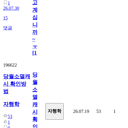
고
1
26.07.30
계
십
15
니
댓글
까
~
ㅜ
[
15
]
196622
당
당월소멸캐
월
시 확인방
소
법
멸
자행학
캐
자행학
26.07.19
53
1
시
53
확
1
인
0