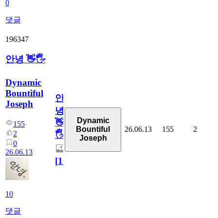
0
댓글
196347
안녕 👋🖐
Dynamic
Bountiful
안
Joseph
녕
Dynamic
👋
155
26.06.13
155
2
Bountiful
2
🖐
Joseph
0
26.06.13
[
10
]
10
댓글