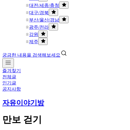
대전/세종/충청
대구/경북
부산/울산/경남
광주/전라
강원
제주
궁금한 내용을 검색해보세요
즐겨찾기
전체글
인기글
공지사항
자유이야기방
만보 걷기