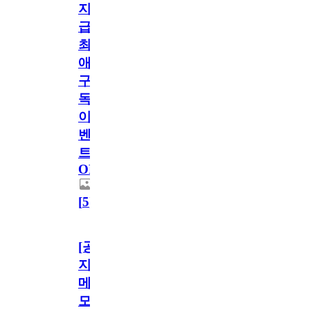
지
급!
최
애
구
독
이
벤
트
OPEN!
[
5
]
[공
지]
메
모