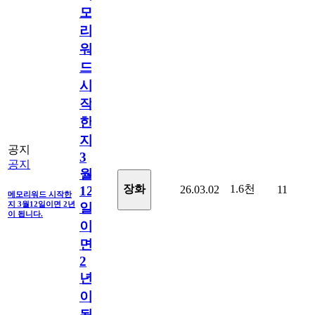
모
리
워
드
시
작
한
지
공지
3
공지
월
1.6천
장화
26.03.02
11
12
메모리워드 시작한
지 3월12일이면 2년
일
이 됩니다.
이
면
2
년
이
됩