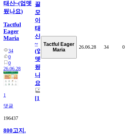
태산~(업뎃
끌
됬나요)
모
아
Tactful
태
Eager
산
Maria
~
Tactful Eager
26.06.28
34
0
Maria
(업
34
0
뎃
0
됬
26.06.28
나
요)
1
[
1
]
댓글
196437
800고지.