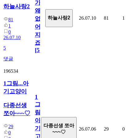
가
하늘사랑2
왜
하늘사랑2
26.07.10
81
1
없
81
1
어
0
지
26.07.10
죠.?
5
[
5
]
댓글
196534
1그림...아
기고양이
1
그
다종선생
림...
쪼아~~~♡
아
다종선생 쪼아
29
기
26.07.06
29
0
~~~♡
0
고