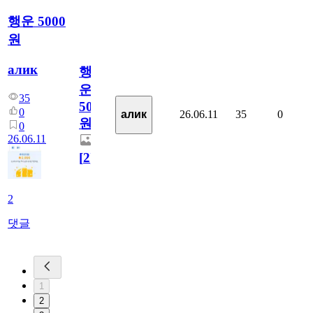
행운 5000
원
алик
행
운
35
5000
0
26.06.11
35
0
алик
원
0
26.06.11
[
2
]
2
댓글
1
2