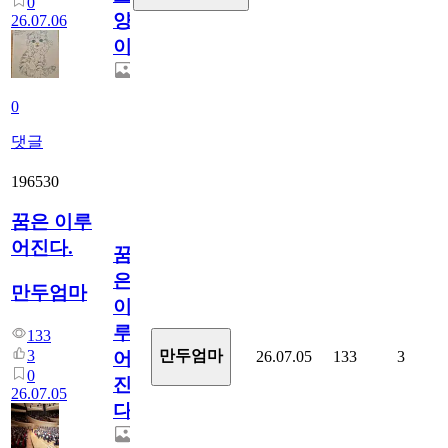
0
양
26.07.06
이
0
댓글
196530
꿈은 이루
어진다.
꿈
은
만두엄마
이
루
133
3
만두엄마
26.07.05
133
3
어
0
진
26.07.05
다.