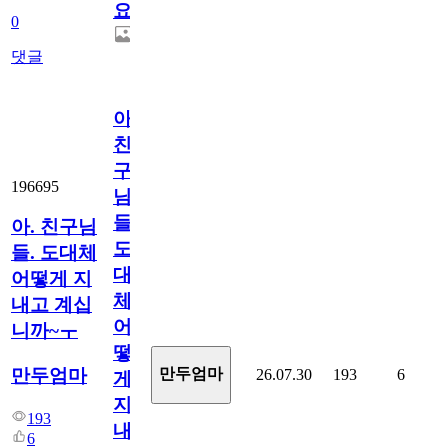
요.
0
댓글
아.
친
구
196695
님
들.
아. 친구님
도
들. 도대체
대
어떻게 지
체
내고 계십
어
니까~ㅜ
떻
만두엄마
만두엄마
26.07.30
193
6
게
지
193
내
6