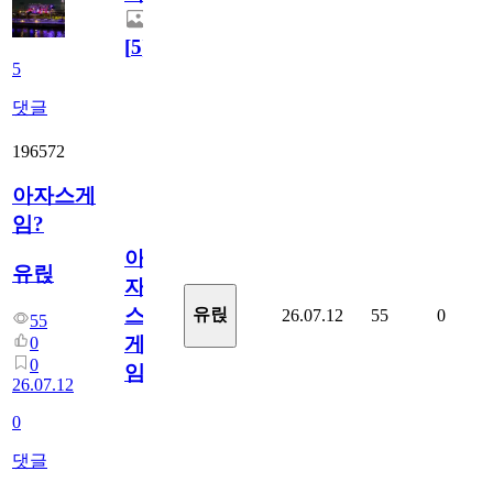
[
5
]
5
댓글
196572
아자스게
임?
아
유릱
자
스
유릱
26.07.12
55
0
55
게
0
0
임?
26.07.12
0
댓글