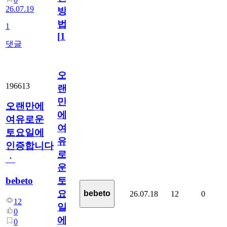
26.07.19
방
법
1
[
1
]
댓글
오
196613
랜
만
오랜만에
에
여유로운
여
토요일에
유
인증합니다
로
ㆍ
운
bebeto
토
요
bebeto
26.07.18
12
0
12
일
0
에
0