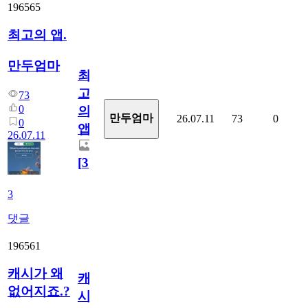
196565
최고의 앱.
만두엄마
최
고
73
0
의
만두엄마
26.07.11
73
0
0
앱.
26.07.11
[
3
]
3
댓글
196561
캐시가 왜
캐
없어지죠.?
시