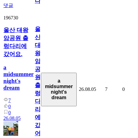
다
댓글
196730
울
울산 대왕
산
암공원 출
대
렁다리에
왕
갔어요.
암
a
공
midsummer
원
night's
a
출
midsummer
dream
26.08.05
7
0
night's
렁
dream
7
다
0
리
0
에
26.08.05
갔
어