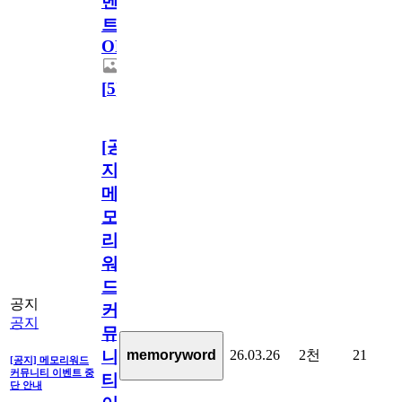
벤
트
OPEN!
[
5
]
[공
지]
메
모
리
워
드
공지
커
공지
뮤
26.03.26
2천
21
memoryword
니
[공지] 메모리워드
커뮤니티 이벤트 중
티
단 안내