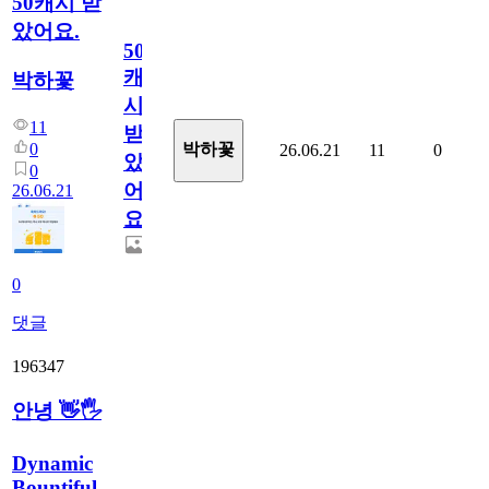
50캐시 받
았어요.
50
캐
박하꽃
시
11
받
0
박하꽃
26.06.21
11
0
았
0
어
26.06.21
요.
0
댓글
196347
안녕 👋🖐
Dynamic
Bountiful