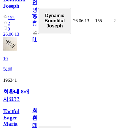
안
Joseph
녕
Dynamic
👋
155
26.06.13
155
2
Bountiful
2
🖐
Joseph
0
26.06.13
[
10
]
10
댓글
196341
회환데 8캐
시요??
회
Tactful
Eager
환
Maria
데