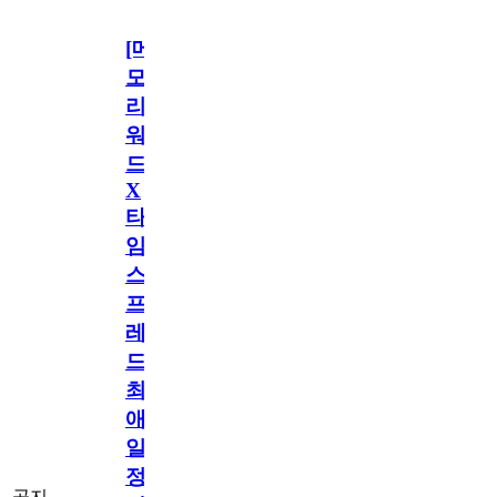
[메
모
리
워
드
X
타
임
스
프
레
드]
최
애
일
정
공지