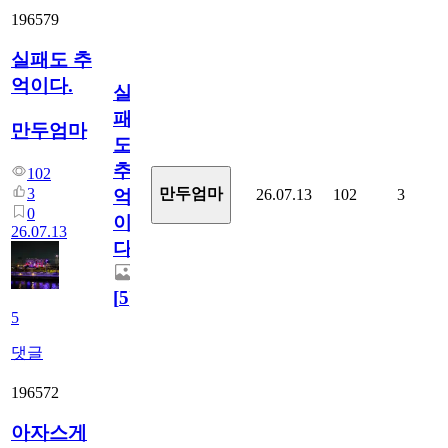
196579
실패도 추
억이다.
실
패
만두엄마
도
추
102
3
만두엄마
26.07.13
102
3
억
0
이
26.07.13
다.
[
5
]
5
댓글
196572
아자스게