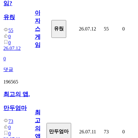
임?
아
유릱
자
스
유릱
26.07.12
55
0
55
게
0
0
임?
26.07.12
0
댓글
196565
최고의 앱.
만두엄마
최
고
73
0
의
만두엄마
26.07.11
73
0
0
앱.