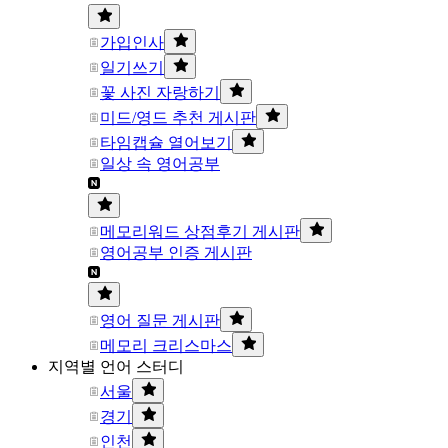
가입인사
일기쓰기
꽃 사진 자랑하기
미드/영드 추천 게시판
타임캡슐 열어보기
일상 속 영어공부
메모리워드 상점후기 게시판
영어공부 인증 게시판
영어 질문 게시판
메모리 크리스마스
지역별 언어 스터디
서울
경기
인천