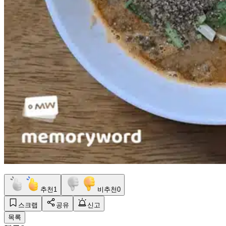
추천
1
비추천
0
스크랩
공유
신고
목록