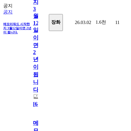
지
공지
3
공지
월
1.6천
장화
26.03.02
11
12
메모리워드 시작한
지 3월12일이면 2년
일
이 됩니다.
이
면
2
년
이
됩
니
다.
[
64
]
메
모