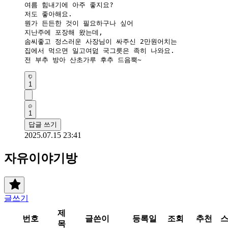
여름 힘내기에 아주 좋지요?

저도 좋아해요.

뭔가 든든한 것이 필요하구나 싶어

지난주에 포장해 왔는데,

솜씨좋고 정스러운 사장님이 싸주신 2만원어치는

집에서 먹으면 일고여덢 국그릇은 족히 나와요.

1
1
답글 쓰기
2025.07.15 23:41
자유이야기방
글쓰기
제
번호
글쓴이
등록일
조회
추천
목