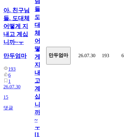
님
들.
아. 친구님
도
들. 도대체
대
어떻게 지
체
내고 계십
어
니까~ㅜ
떻
만두엄마
만두엄마
26.07.30
193
6
게
지
193
내
6
고
1
26.07.30
계
십
15
니
댓글
까
~
ㅜ
[
15
]