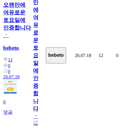
만
오랜만에
에
여유로운
여
토요일에
유
인증합니다
로
ㆍ
운
bebeto
토
요
bebeto
26.07.18
12
0
12
일
0
에
0
26.07.18
인
증
합
니
0
다
댓글
ㆍ