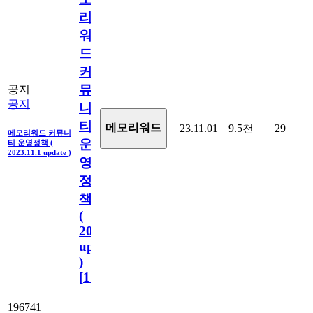
리
워
드
커
뮤
공지
공지
니
티
메모리워드
23.11.01
9.5천
29
메모리워드 커뮤니
운
티 운영정책 (
2023.11.1 update )
영
정
책
(
2023.11.1
update
)
[
110
]
196741