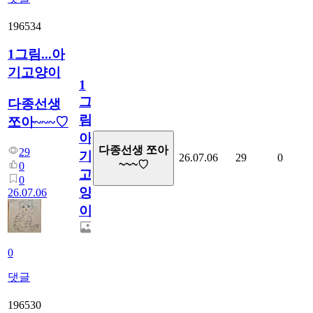
196534
1그림...아
기고양이
1
그
다종선생
림...
쪼아~~~♡
아
다종선생 쪼아
29
기
26.07.06
29
0
~~~♡
0
고
0
양
26.07.06
이
0
댓글
196530