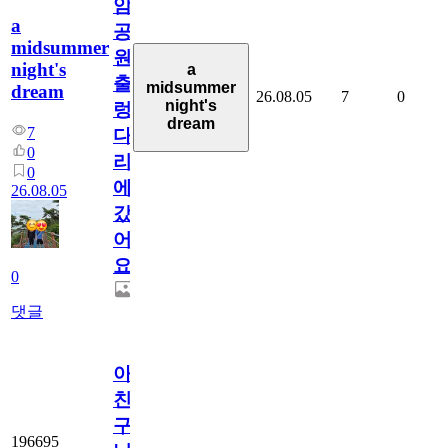
암
a
공
midsummer
원
night's
a
출
midsummer
dream
26.08.05
7
0
night's
렁
dream
7
다
0
리
0
에
26.08.05
갔
어
요.
0
댓글
아.
친
구
196695