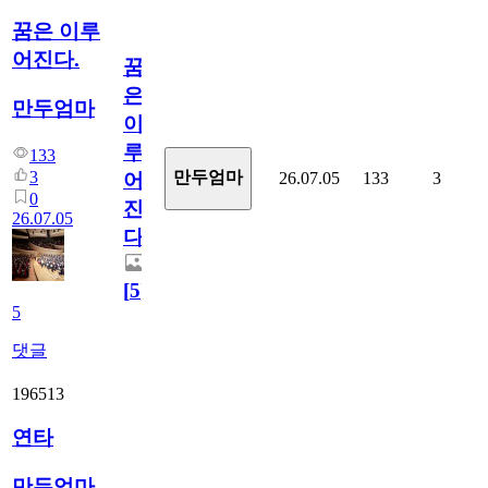
꿈은 이루
어진다.
꿈
은
만두엄마
이
루
133
3
만두엄마
26.07.05
133
3
어
0
진
26.07.05
다.
[
5
]
5
댓글
196513
연타
만두엄마