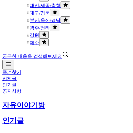
대전/세종/충청
대구/경북
부산/울산/경남
광주/전라
강원
제주
궁금한 내용을 검색해보세요
즐겨찾기
전체글
인기글
공지사항
자유이야기방
인기글