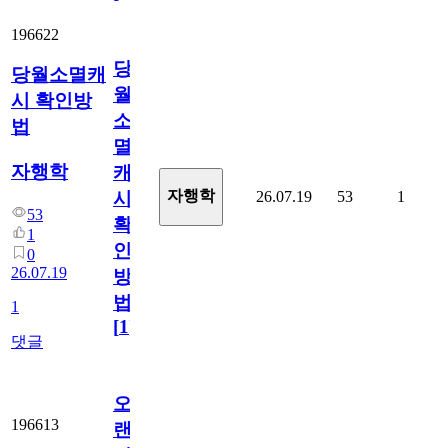
196622
당
당월소멸캐
월
시 확인방
소
법
멸
자행학
캐
자행학
26.07.19
53
1
시
53
확
1
인
0
26.07.19
방
법
1
[
1
]
댓글
오
196613
랜