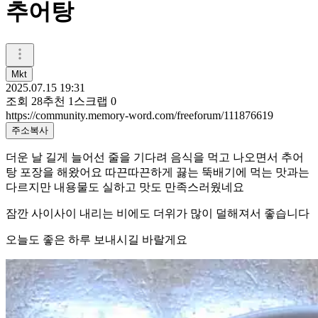
추어탕
Mkt
2025.07.15 19:31
조회
28
추천
1
스크랩
0
https://community.memory-word.com/freeforum/111876619
주소복사
더운 날 길게 늘어선 줄을 기다려 음식을 먹고 나오면서 추어
탕 포장을 해왔어요 따끈따끈하게 끓는 뚝배기에 먹는 맛과는
다르지만 내용물도 실하고 맛도 만족스러웠네요
잠깐 사이사이 내리는 비에도 더위가 많이 덜해져서 좋습니다
오늘도 좋은 하루 보내시길 바랄게요