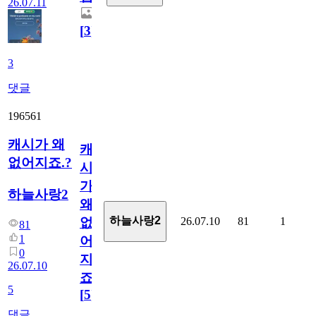
26.07.11
[
3
]
3
댓글
196561
캐시가 왜
캐
없어지죠.?
시
가
하늘사랑2
왜
하늘사랑2
26.07.10
81
1
없
81
1
어
0
지
26.07.10
죠.?
5
[
5
]
댓글