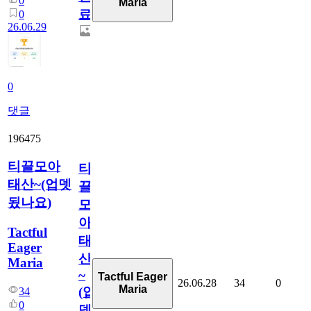
0
Maria
료
0
26.06.29
0
댓글
196475
티끌모아
티
태산~(업뎃
끌
됬나요)
모
아
Tactful
태
Eager
산
Maria
~
Tactful Eager
26.06.28
34
0
Maria
(업
34
0
뎃