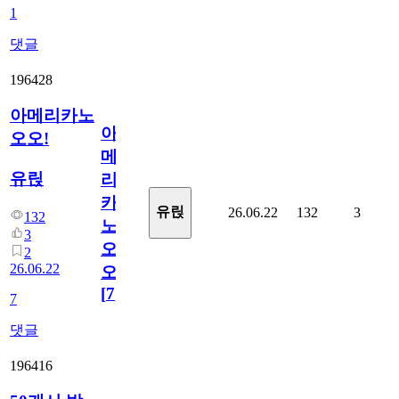
1
댓글
196428
아메리카노
아
오오!
메
유릱
리
카
유릱
26.06.22
132
3
132
노
3
오
2
26.06.22
오!
[
7
]
7
댓글
196416