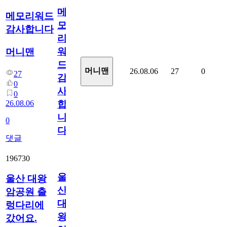
메
메모리워드
모
감사합니다
리
워
머니맨
드
머니맨
26.08.06
27
0
27
감
0
사
0
26.08.06
합
니
0
다
댓글
196730
울
울산 대왕
산
암공원 출
대
렁다리에
왕
갔어요.