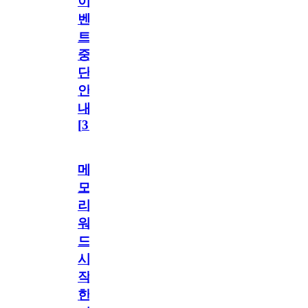
이
벤
트
중
단
안
내
[
31
]
메
모
리
워
드
시
작
한