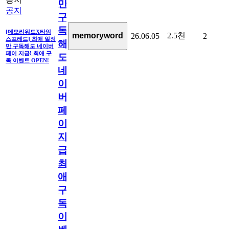
만
공지
구
독
[메모리워드X타임
2.5천
memoryword
26.06.05
2
스프레드] 최애 일정
해
만 구독해도 네이버
페이 지급! 최애 구
도
독 이벤트 OPEN!
네
이
버
페
이
지
급!
최
애
구
독
이