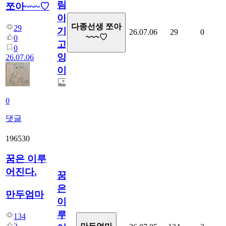
림...
쪼아~~~♡
아
다종선생 쪼아
29
기
26.07.06
29
0
~~~♡
0
고
0
양
26.07.06
이
0
댓글
196530
꿈은 이루
어진다.
꿈
은
만두엄마
이
루
134