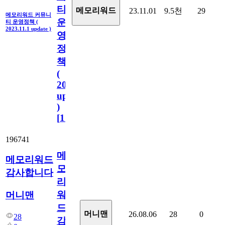
티
메모리워드
23.11.01
9.5천
29
메모리워드 커뮤니
운
티 운영정책 (
2023.11.1 update )
영
정
책
(
2023.11.1
update
)
[
110
]
196741
메
메모리워드
모
감사합니다
리
워
머니맨
드
머니맨
26.08.06
28
0
28
감