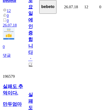
bebeto
토
요
bebeto
26.07.18
12
0
12
일
0
에
0
26.07.18
인
증
합
니
0
다
댓글
ㆍ
196579
실패도 추
억이다.
실
패
만두엄마
도