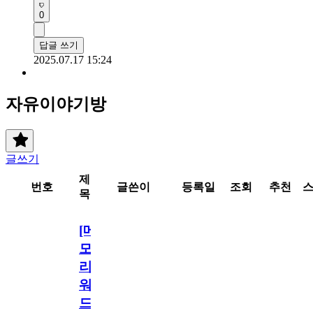
0
답글 쓰기
2025.07.17 15:24
자유이야기방
글쓰기
제
번호
글쓴이
등록일
조회
추천
목
[메
모
리
워
드