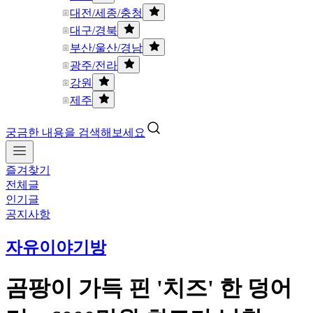
대전/세종/충청
대구/경북
부산/울산/경남
광주/전라
강원
제주
궁금한 내용을 검색해보세요
즐겨찾기
전체글
인기글
공지사항
자유이야기방
곰팡이 가득 핀 '치즈' 한 덩어