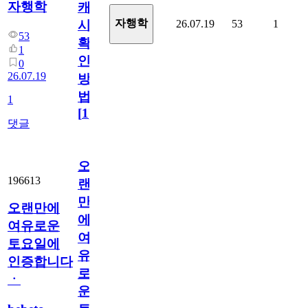
자행학
캐
자행학
26.07.19
53
1
시
53
확
1
인
0
26.07.19
방
법
1
[
1
]
댓글
오
196613
랜
만
오랜만에
에
여유로운
여
토요일에
유
인증합니다
로
ㆍ
운