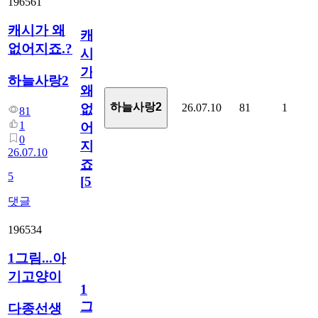
196561
캐시가 왜
캐
없어지죠.?
시
가
하늘사랑2
왜
하늘사랑2
26.07.10
81
1
없
81
1
어
0
지
26.07.10
죠.?
5
[
5
]
댓글
196534
1그림...아
기고양이
1
그
다종선생