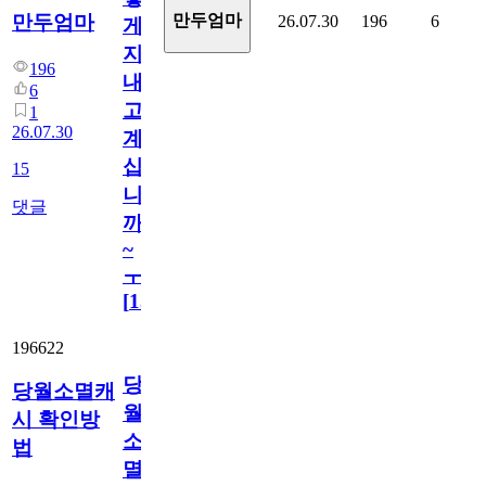
만두엄마
만두엄마
26.07.30
196
6
게
지
196
내
6
고
1
26.07.30
계
십
15
니
댓글
까
~
ㅜ
[
15
]
196622
당
당월소멸캐
월
시 확인방
소
법
멸