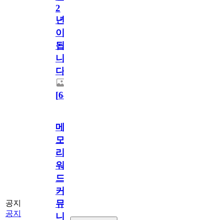
2
년
이
됩
니
다.
[
64
]
메
모
리
워
드
커
뮤
공지
공지
니