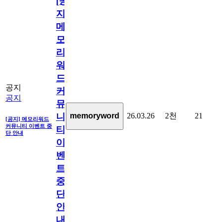
[공
지]
메
모
리
워
드
공지
커
공지
뮤
26.03.26
2천
21
memoryword
니
[공지] 메모리워드
커뮤니티 이벤트 중
티
단 안내
이
벤
트
중
단
안
내