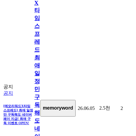
X
타
임
스
프
레
드]
최
애
일
정
공지
만
공지
구
독
[메모리워드X타임
2.5천
memoryword
26.06.05
2
스프레드] 최애 일정
해
만 구독해도 네이버
페이 지급! 최애 구
도
독 이벤트 OPEN!
네