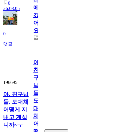
0
에
26.08.05
갔
어
요.
0
댓글
아.
친
구
196695
님
들.
아. 친구님
도
들. 도대체
대
어떻게 지
체
내고 계십
어
니까~ㅜ
떻