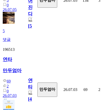
3
만두엄마
26.07.05
134
3
어
0
진
26.07.05
다.
[
5
]
5
댓글
196513
연타
만두엄마
연
69
2
타
만두엄마
26.07.03
69
2
0
26.07.03
[
4
]