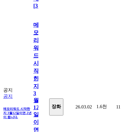
[
31
]
메
모
리
워
드
시
작
한
지
공지
3
공지
월
1.6천
장화
26.03.02
11
12
메모리워드 시작한
지 3월12일이면 2년
일
이 됩니다.
이
면