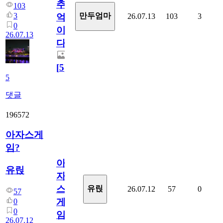
추
103
3
만두엄마
26.07.13
103
3
억
0
이
26.07.13
다.
[
5
]
5
댓글
196572
아자스게
임?
아
유릱
자
스
유릱
26.07.12
57
0
57
게
0
0
임?
26.07.12