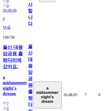
0
사
0
26.08.06
합
니
0
다
댓글
196730
울
울산 대왕
산
암공원 출
대
렁다리에
왕
갔어요.
암
a
공
midsummer
원
night's
a
출
midsummer
dream
26.08.05
7
0
night's
렁
dream
7
다
0
리