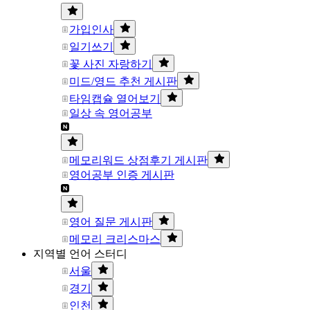
가입인사
일기쓰기
꽃 사진 자랑하기
미드/영드 추천 게시판
타임캡슐 열어보기
일상 속 영어공부
메모리워드 상점후기 게시판
영어공부 인증 게시판
영어 질문 게시판
메모리 크리스마스
지역별 언어 스터디
서울
경기
인천