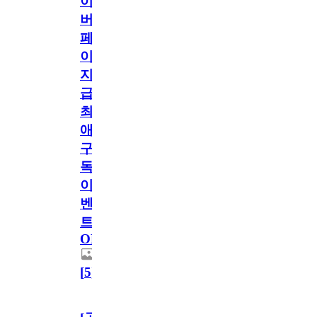
이
버
페
이
지
급!
최
애
구
독
이
벤
트
OPEN!
[
5
]