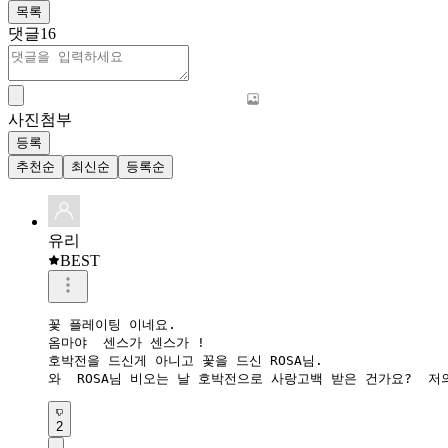
목록
댓글
16
사진첨부
등록
추천순
최신순
등록순
유리
BEST
꽃 플레이팅 이네요.

옴마야  센스가 센스가 !

호박전을 드신게 아니고 꽃을 드신 ROSA님.

2