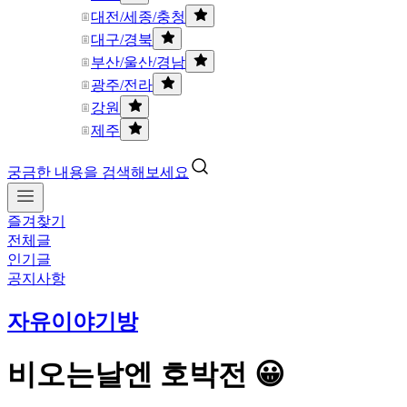
대전/세종/충청
대구/경북
부산/울산/경남
광주/전라
강원
제주
궁금한 내용을 검색해보세요
즐겨찾기
전체글
인기글
공지사항
자유이야기방
비오는날엔 호박전 😀