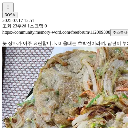
ROSA
2025.07.17 12:51
조회
23
추천
1
스크랩
0
https://community.memory-word.com/freeforum/112009308
주소복사
늦 장마가 아주 요란합니다. 비올때는 호박전이라며, 남편이 부쳐