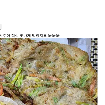
주어 점심 맛나게 먹었지요 😀😃😄