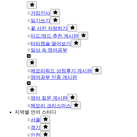
가입인사
일기쓰기
꽃 사진 자랑하기
미드/영드 추천 게시판
타임캡슐 열어보기
일상 속 영어공부
메모리워드 상점후기 게시판
영어공부 인증 게시판
영어 질문 게시판
메모리 크리스마스
지역별 언어 스터디
서울
경기
인천