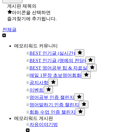
게시판 제목의
아이콘을 선택하면
즐겨찾기에 추가됩니다.
전체글
메모리워드 커뮤니티
BEST 인기글 (실시간)
BEST 인기글 (명예의 전당)
BEST 영어공부 팁 & 자료실
매일 1문장 초보영어회화
공지사항
이벤트
영어공부 인증 챌린지
영어말하기 인증 챌린지
회화 수업 인증 챌린지
메모리워드 게시판
자유이야기방