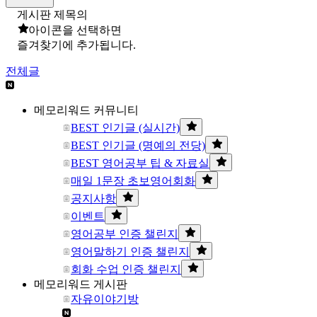
게시판 제목의
아이콘을 선택하면
즐겨찾기에 추가됩니다.
전체글
메모리워드 커뮤니티
BEST 인기글 (실시간)
BEST 인기글 (명예의 전당)
BEST 영어공부 팁 & 자료실
매일 1문장 초보영어회화
공지사항
이벤트
영어공부 인증 챌린지
영어말하기 인증 챌린지
회화 수업 인증 챌린지
메모리워드 게시판
자유이야기방