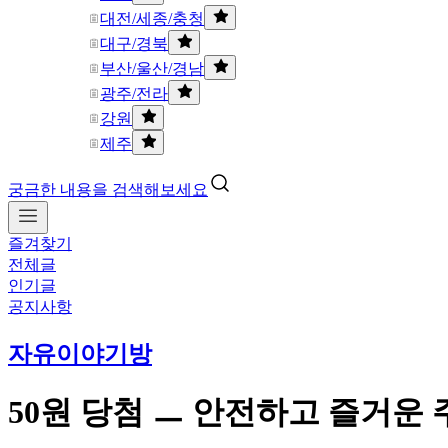
대전/세종/충청
대구/경북
부산/울산/경남
광주/전라
강원
제주
궁금한 내용을 검색해보세요
즐겨찾기
전체글
인기글
공지사항
자유이야기방
50원 당첨 ㅡ 안전하고 즐거운