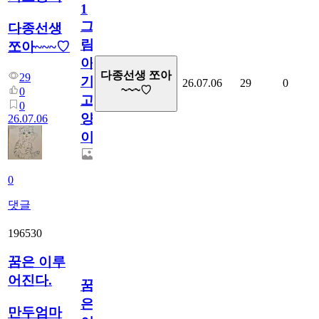
1
그
다종선생
림...
쪼아~~~♡
아
다종선생 쪼아
29
기
26.07.06
29
0
~~~♡
0
고
0
양
26.07.06
이
0
댓글
196530
꿈은 이루
어진다.
꿈
은
만두엄마