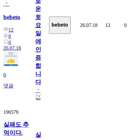
로
ㆍ
운
bebeto
토
요
bebeto
26.07.18
12
0
12
일
0
에
0
26.07.18
인
증
합
니
0
다
댓글
ㆍ
196579
실패도 추
억이다.
실