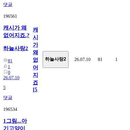
댓글
196561
캐시가 왜
캐
없어지죠.?
시
가
하늘사랑2
왜
하늘사랑2
26.07.10
81
1
없
81
1
어
0
지
26.07.10
죠.?
5
[
5
]
댓글
196534
1그림...아
기고양이