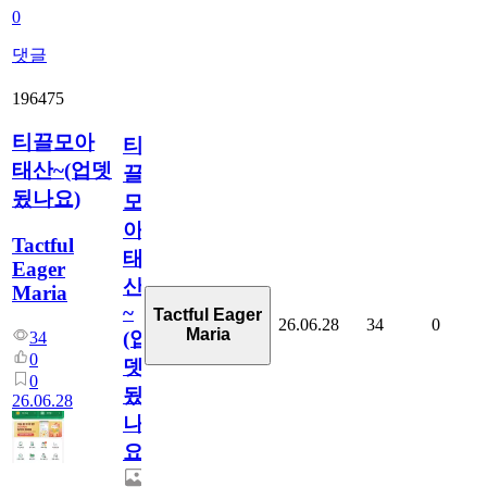
0
댓글
196475
티끌모아
티
태산~(업뎃
끌
됬나요)
모
아
Tactful
태
Eager
산
Maria
~
Tactful Eager
26.06.28
34
0
Maria
(업
34
0
뎃
0
됬
26.06.28
나
요)