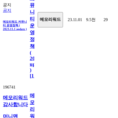
뮤
공지
공지
니
티
메모리워드
23.11.01
9.5천
29
메모리워드 커뮤니
운
티 운영정책 (
2023.11.1 update )
영
정
책
(
2023.11.1
update
)
[
110
]
196741
메
메모리워드
모
감사합니다
리
워
머니맨