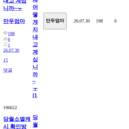
내고 계십
어
니까~ㅜ
떻
만두엄마
만두엄마
26.07.30
198
6
게
지
198
내
6
고
1
26.07.30
계
십
15
니
댓글
까
~
ㅜ
[
15
]
196622
당
당월소멸캐
월
시 확인방