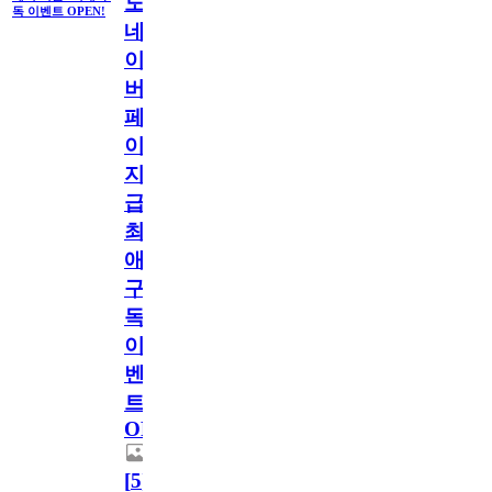
도
독 이벤트 OPEN!
네
이
버
페
이
지
급!
최
애
구
독
이
벤
트
OPEN!
[
5
]