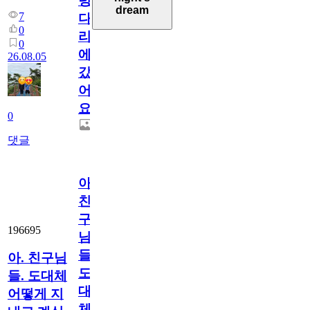
렁
dream
7
다
0
리
0
에
26.08.05
갔
어
요.
0
댓글
아.
친
구
196695
님
들.
아. 친구님
도
들. 도대체
대
어떻게 지
체