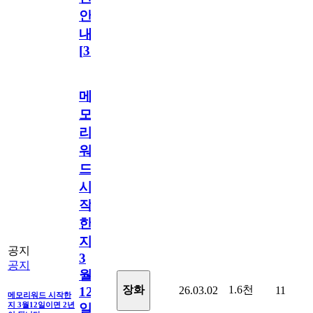
안
내
[
31
]
메
모
리
워
드
시
작
한
지
공지
3
공지
월
1.6천
장화
26.03.02
11
12
메모리워드 시작한
지 3월12일이면 2년
일