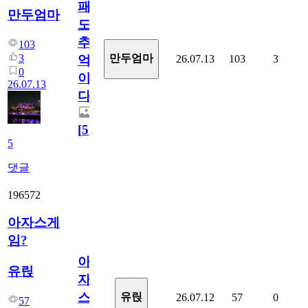
패
만두엄마
도
추
103
3
만두엄마
26.07.13
103
3
억
0
이
26.07.13
다.
[
5
]
5
댓글
196572
아자스게
임?
아
유릱
자
스
유릱
26.07.12
57
0
57