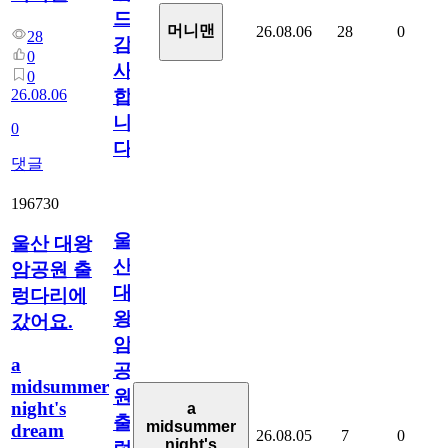
드
머니맨
26.08.06
28
0
28
감
0
사
0
26.08.06
합
니
0
다
댓글
196730
울
울산 대왕
산
암공원 출
대
렁다리에
왕
갔어요.
암
a
공
midsummer
원
night's
a
출
midsummer
dream
26.08.05
7
0
night's