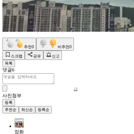
추천
0
비추천
0
스크랩
공유
신고
목록
댓글
6
사진첨부
등록
추천순
최신순
등록순
장화