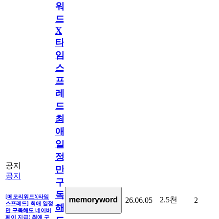
워
드
X
타
임
스
프
레
드]
최
애
일
정
공지
만
공지
구
독
[메모리워드X타임
2.5천
memoryword
26.06.05
2
스프레드] 최애 일정
해
만 구독해도 네이버
페이 지급! 최애 구