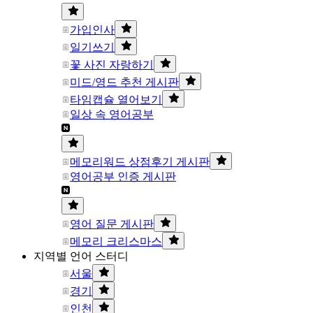
가입인사
일기쓰기
꽃 사진 자랑하기
미드/영드 추천 게시판
타임캡슐 열어보기
일상 속 영어공부
메모리워드 상점후기 게시판
영어공부 인증 게시판
영어 질문 게시판
메모리 크리스마스
지역별 언어 스터디
서울
경기
인천