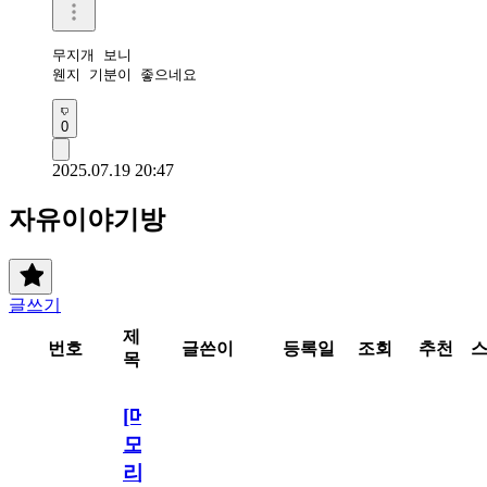
무지개 보니

웬지 기분이 좋으네요
0
2025.07.19 20:47
자유이야기방
글쓰기
제
번호
글쓴이
등록일
조회
추천
목
[메
모
리