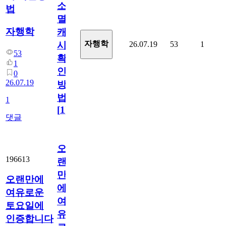
소
법
멸
자행학
캐
자행학
26.07.19
53
1
시
53
확
1
인
0
26.07.19
방
법
1
[
1
]
댓글
오
196613
랜
만
오랜만에
에
여유로운
여
토요일에
유
인증합니다