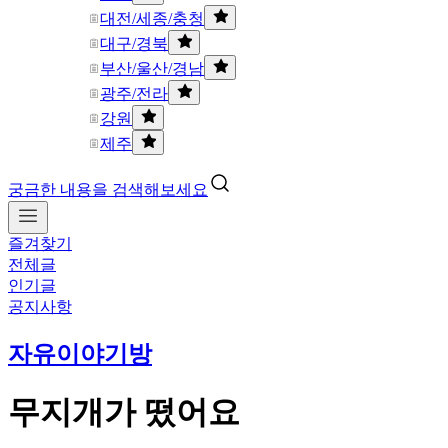
대전/세종/충청
대구/경북
부산/울산/경남
광주/전라
강원
제주
궁금한 내용을 검색해보세요
즐겨찾기
전체글
인기글
공지사항
자유이야기방
무지개가 떴어요