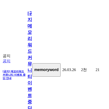
[공
지]
메
모
리
워
드
공지
커
공지
뮤
26.03.26
2천
21
memoryword
니
[공지] 메모리워드
커뮤니티 이벤트 중
티
단 안내
이
벤
트
중
단