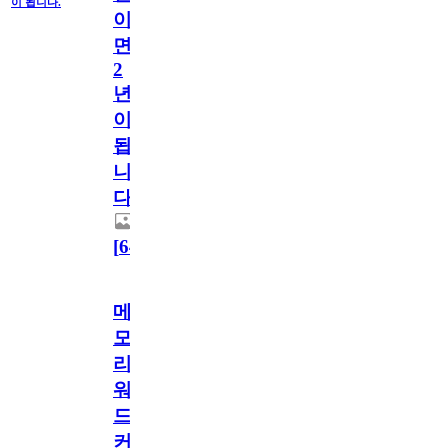
이 됩니다.
이
면
2
년
이
됩
니
다.
[
64
]
메
모
리
워
드
커