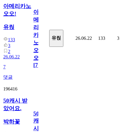
아메리카노
아
오오!
메
유릱
리
카
유릱
26.06.22
133
3
133
노
3
오
2
26.06.22
오!
[
7
]
7
댓글
196416
50캐시 받
았어요.
50
캐
박하꽃
시