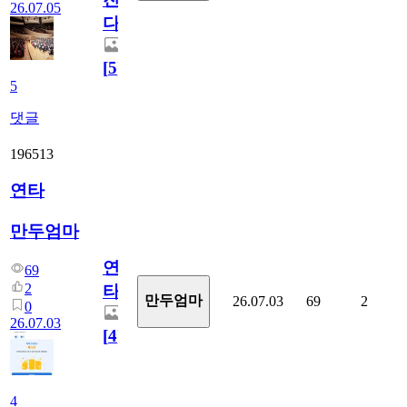
26.07.05
다.
[
5
]
5
댓글
196513
연타
만두엄마
연
69
2
타
만두엄마
26.07.03
69
2
0
26.07.03
[
4
]
4