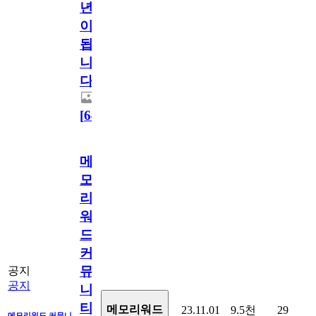
년
이
됩
니
다.
[
64
]
메
모
리
워
드
커
뮤
공지
공지
니
티
메모리워드
23.11.01
9.5천
29
메모리워드 커뮤니