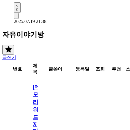
0
2025.07.19 21:38
자유이야기방
글쓰기
제
번호
글쓴이
등록일
조회
추천
목
[메
모
리
워
드
X