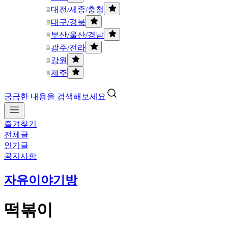
대전/세종/충청
대구/경북
부산/울산/경남
광주/전라
강원
제주
궁금한 내용을 검색해보세요
즐겨찾기
전체글
인기글
공지사항
자유이야기방
떡볶이