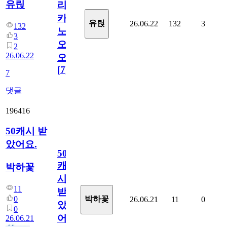
유릱
리
카
유릱
26.06.22
132
3
132
노
3
오
2
26.06.22
오!
[
7
]
7
댓글
196416
50캐시 받
았어요.
50
캐
박하꽃
시
11
받
0
박하꽃
26.06.21
11
0
았
0
어
26.06.21