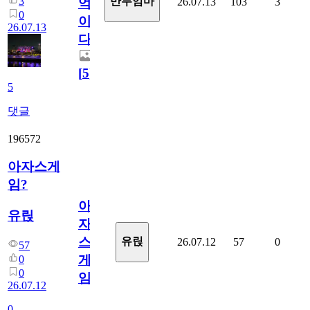
3
만두엄마
26.07.13
103
3
억
0
이
26.07.13
다.
[
5
]
5
댓글
196572
아자스게
임?
아
유릱
자
스
유릱
26.07.12
57
0
57
게
0
0
임?
26.07.12
0