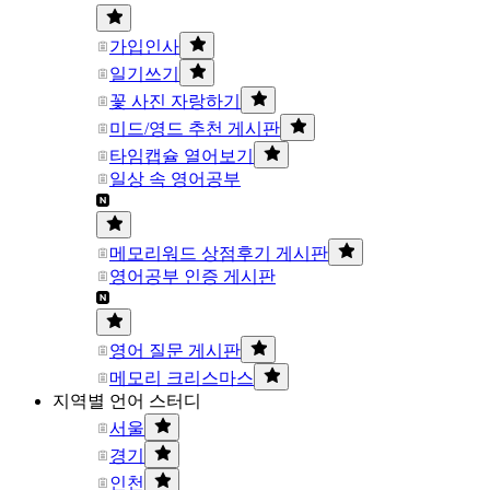
가입인사
일기쓰기
꽃 사진 자랑하기
미드/영드 추천 게시판
타임캡슐 열어보기
일상 속 영어공부
메모리워드 상점후기 게시판
영어공부 인증 게시판
영어 질문 게시판
메모리 크리스마스
지역별 언어 스터디
서울
경기
인천