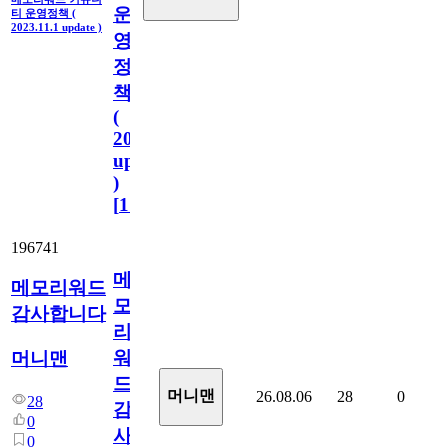
운
티 운영정책 (
2023.11.1 update )
영
정
책
(
2023.11.1
update
)
[
110
]
196741
메
메모리워드
모
감사합니다
리
워
머니맨
드
머니맨
26.08.06
28
0
28
감
0
사
0