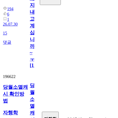
지
194
내
6
고
1
26.07.30
계
십
15
니
댓글
까
~
ㅜ
[
15
]
196622
당
당월소멸캐
월
시 확인방
소
법
멸
자행학
캐