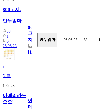
800고지.
만두엄마
800
38
고
1
지.
만두엄마
26.06.23
38
1
0
26.06.23
[
1
]
1
댓글
196428
아메리카노
아
오오!
메