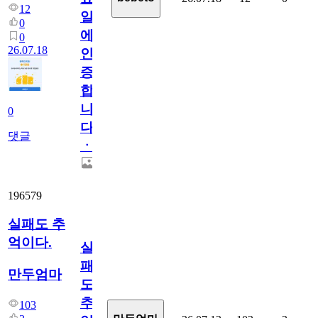
12
일
0
에
0
26.07.18
인
증
합
니
0
다
댓글
ㆍ
196579
실패도 추
억이다.
실
패
만두엄마
도
추
103