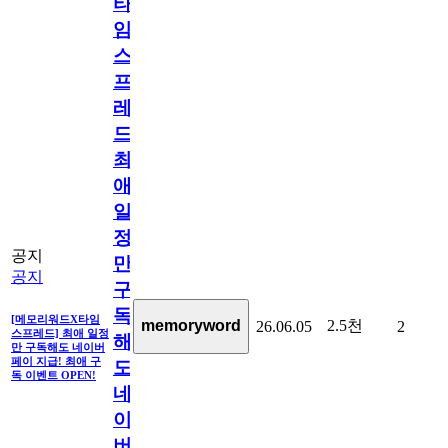
타
임
스
프
레
드]
최
애
일
정
공지
만
공지
구
독
[메모리워드X타임
2.5천
memoryword
26.06.05
2
스프레드] 최애 일정
해
만 구독해도 네이버
페이 지급! 최애 구
도
독 이벤트 OPEN!
네
이
버