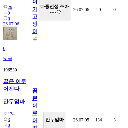
아
다종선생 쪼아
29
기
26.07.06
29
0
~~~♡
0
고
0
양
26.07.06
이
0
댓글
196530
꿈은 이루
어진다.
꿈
은
만두엄마
이
루
134
3
만두엄마
26.07.05
134
3
어
0
진