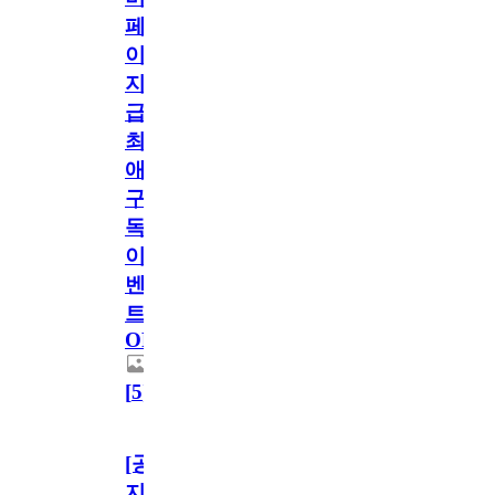
페
이
지
급!
최
애
구
독
이
벤
트
OPEN!
[
5
]
[공
지]