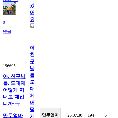
갔
어
요.
0
댓글
아.
친
구
196695
님
들.
아. 친구님
도
들. 도대체
대
어떻게 지
체
내고 계십
어
니까~ㅜ
떻
만두엄마
만두엄마
26.07.30
194
6
게