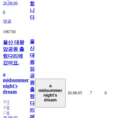
26.08.06
합
니
0
다
댓글
196730
울
울산 대왕
산
암공원 출
대
렁다리에
왕
갔어요.
암
a
공
midsummer
원
night's
a
출
midsummer
dream
26.08.05
7
0
night's
렁
dream
7
다
0
리
0
에
26.08.05