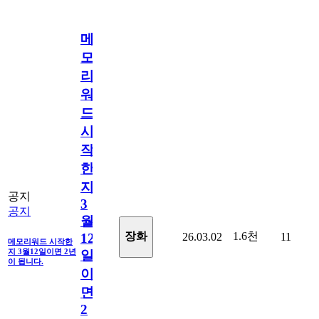
메
모
리
워
드
시
작
한
지
공지
3
공지
월
1.6천
장화
26.03.02
11
12
메모리워드 시작한
지 3월12일이면 2년
일
이 됩니다.
이
면
2