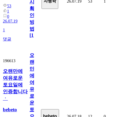
자행학
26.07.19
53
1
시
53
확
1
인
0
26.07.19
방
법
1
[
1
]
댓글
오
196613
랜
만
오랜만에
에
여유로운
여
토요일에
유
인증합니다
로
ㆍ
운
bebeto
토
요
bebeto
26.07.18
12
0