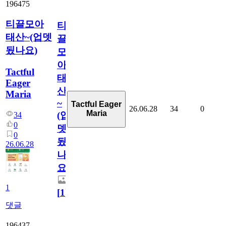
196475
티끌모아
티
태산~(업뎃
끌
됬나요)
모
아
Tactful
태
Eager
산
Maria
~
Tactful Eager
26.06.28
34
0
Maria
(업
34
0
뎃
0
됬
26.06.28
나
요)
1
[
1
]
댓글
196437