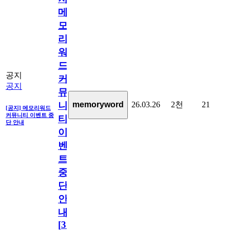
메
모
리
워
드
공지
커
공지
뮤
26.03.26
2천
21
memoryword
니
[공지] 메모리워드
커뮤니티 이벤트 중
티
단 안내
이
벤
트
중
단
안
내
[
31
]