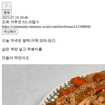
행복
2025.07.19 20:46
조회
19
추천
0
스크랩
0
https://community.memory-word.com/freeforum/112188008
주소복사
오늘 저녁은 쌀떡,어묵,양파,당근,
삶은 계란 넣고 떡볶이를
만들어 먹었어요