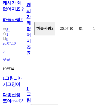
캐시가 왜
캐
없어지죠.?
시
가
하늘사랑2
왜
하늘사랑2
26.07.10
81
1
없
81
1
어
0
지
26.07.10
죠.?
5
[
5
]
댓글
196534
1그림...아
기고양이
1
그
다종선생
림...
쪼아~~~♡