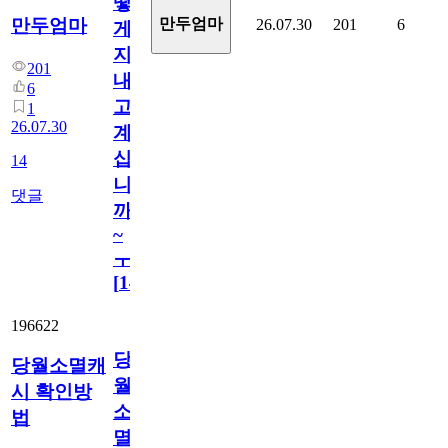
떻
만두엄마
만두엄마
26.07.30
201
6
게
지
201
내
6
고
1
26.07.30
계
십
14
니
댓글
까
~
ㅜ
[
14
]
196622
당
당월소멸캐
월
시 확인방
소
법
멸