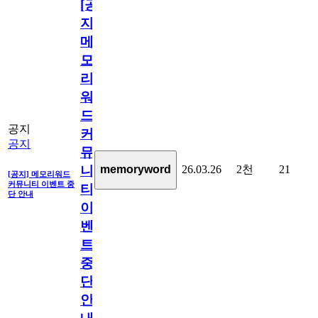
[공
지]
메
모
리
워
드
공지
커
공지
뮤
26.03.26
2천
21
memoryword
니
[공지] 메모리워드
커뮤니티 이벤트 중
티
단 안내
이
벤
트
중
단
안