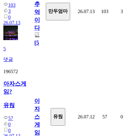
추
103
3
만두엄마
26.07.13
103
3
억
0
이
26.07.13
다.
[
5
]
5
댓글
196572
아자스게
임?
아
유릱
자
스
유릱
26.07.12
57
0
57
게
0
0
임?
26.07.12