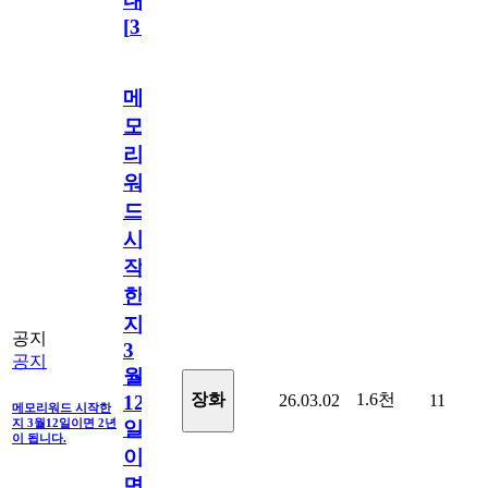
내
[
31
]
메
모
리
워
드
시
작
한
지
공지
3
공지
월
1.6천
장화
26.03.02
11
12
메모리워드 시작한
지 3월12일이면 2년
일
이 됩니다.
이
면