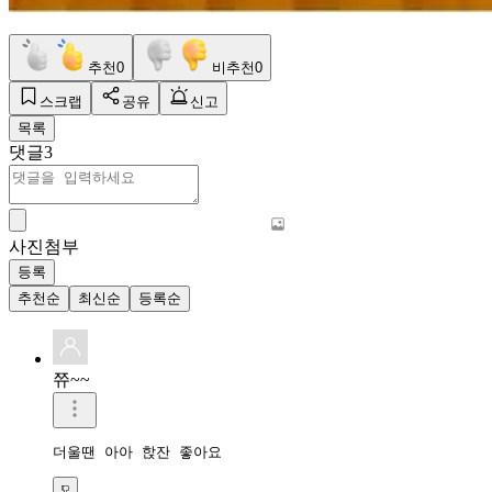
추천
0
비추천
0
스크랩
공유
신고
목록
댓글
3
사진첨부
등록
추천순
최신순
등록순
쮸~~
더울땐 아아 핝잔 좋아요 