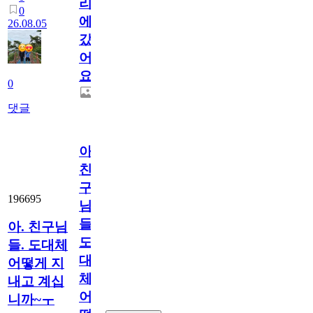
리
0
에
26.08.05
갔
어
요.
0
댓글
아.
친
구
196695
님
들.
아. 친구님
도
들. 도대체
대
어떻게 지
체
내고 계십
어
니까~ㅜ