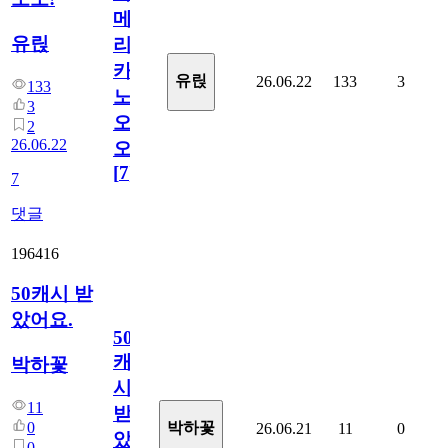
메
유릱
리
카
유릱
26.06.22
133
3
133
노
3
오
2
26.06.22
오!
[
7
]
7
댓글
196416
50캐시 받
았어요.
50
캐
박하꽃
시
11
받
0
박하꽃
26.06.21
11
0
았
0