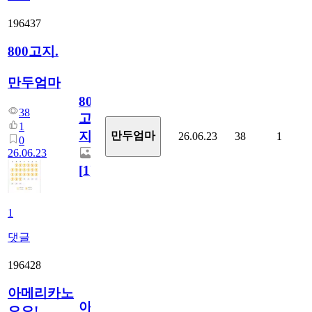
196437
800고지.
만두엄마
800
38
고
1
지.
만두엄마
26.06.23
38
1
0
26.06.23
[
1
]
1
댓글
196428
아메리카노
아
오오!