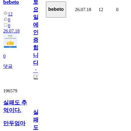
bebeto
토
요
bebeto
26.07.18
12
0
12
일
0
에
0
26.07.18
인
증
합
니
0
다
댓글
ㆍ
196579
실패도 추
억이다.
실
패
만두엄마
도