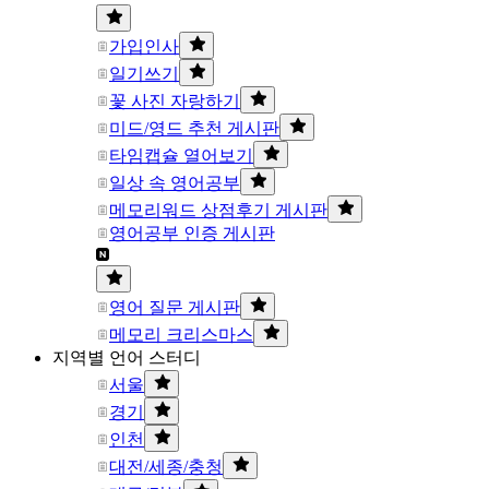
가입인사
일기쓰기
꽃 사진 자랑하기
미드/영드 추천 게시판
타임캡슐 열어보기
일상 속 영어공부
메모리워드 상점후기 게시판
영어공부 인증 게시판
영어 질문 게시판
메모리 크리스마스
지역별 언어 스터디
서울
경기
인천
대전/세종/충청