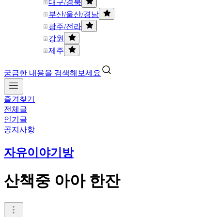
대구/경북
부산/울산/경남
광주/전라
강원
제주
궁금한 내용을 검색해보세요
즐겨찾기
전체글
인기글
공지사항
자유이야기방
산책중 아아 한잔