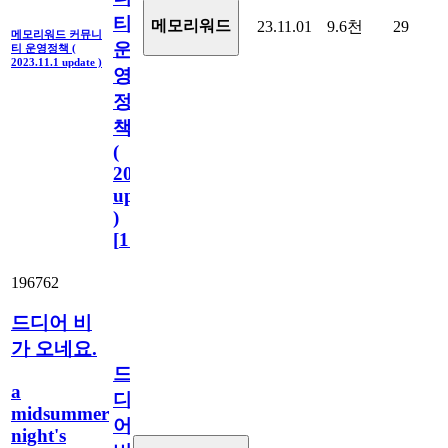
티
메모리워드
23.11.01
9.6천
29
메모리워드 커뮤니
운
티 운영정책 (
2023.11.1 update )
영
정
책
(
2023.11.1
update
)
[
110
]
196762
드디어 비
가 오네요.
드
a
디
midsummer
어
night's