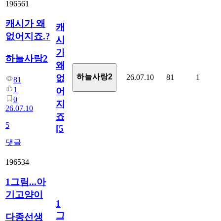
196561
캐시가 왜
캐
없어지죠.?
시
가
하늘사랑2
왜
하늘사랑2
26.07.10
81
1
없
81
1
어
0
지
26.07.10
죠.?
5
[
5
]
댓글
196534
1그림...아
기고양이
1
그
다종선생