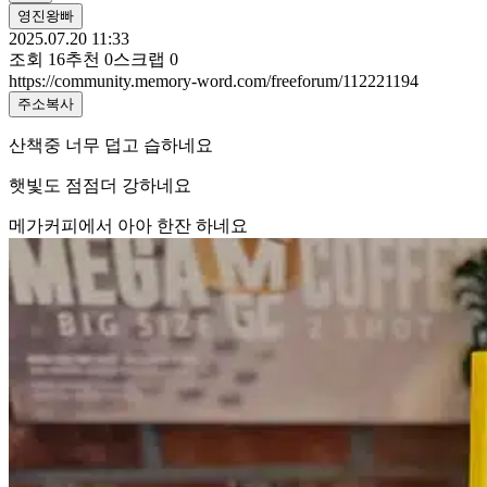
영진왕빠
2025.07.20 11:33
조회
16
추천
0
스크랩
0
https://community.memory-word.com/freeforum/112221194
주소복사
산책중 너무 덥고 습하네요
햇빛도 점점더 강하네요
메가커피에서 아아 한잔 하네요