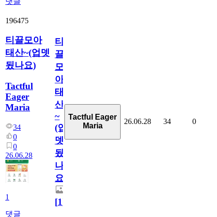
댓글
196475
티끌모아
티
태산~(업뎃
끌
됬나요)
모
아
Tactful
태
Eager
산
Maria
~
Tactful Eager
26.06.28
34
0
Maria
(업
34
0
뎃
0
됬
26.06.28
나
요)
1
[
1
]
댓글