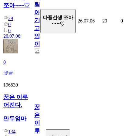
림...
쪼아~~~♡
아
다종선생 쪼아
29
기
26.07.06
29
0
~~~♡
0
고
0
양
26.07.06
이
0
댓글
196530
꿈은 이루
어진다.
꿈
은
만두엄마
이
루
134