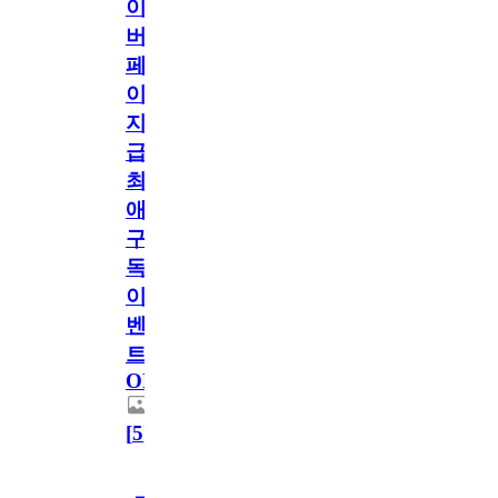
이
버
페
이
지
급!
최
애
구
독
이
벤
트
OPEN!
[
5
]