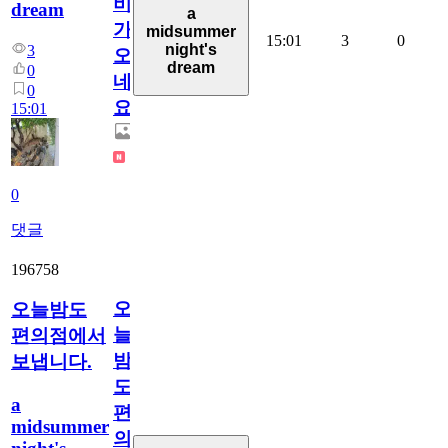
비
dream
a
가
midsummer
15:01
3
0
night's
3
오
dream
0
네
0
요.
15:01
0
댓글
196758
오
오늘밤도
늘
편의점에서
밤
보냅니다.
도
a
편
midsummer
의