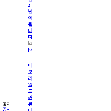
2
년
이
됩
니
다.
[
64
]
메
모
리
워
드
커
뮤
공지
공지
니