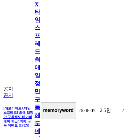
X
타
임
스
프
레
드]
최
애
일
정
공지
만
공지
구
독
[메모리워드X타임
2.5천
memoryword
26.06.05
2
스프레드] 최애 일정
해
만 구독해도 네이버
페이 지급! 최애 구
도
독 이벤트 OPEN!
네