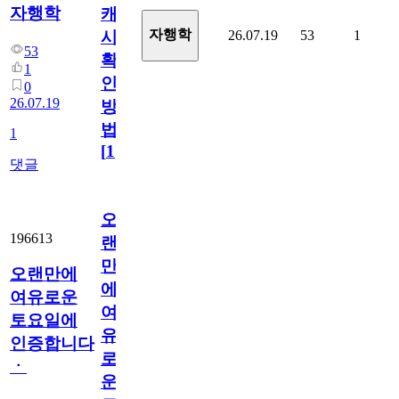
자행학
캐
자행학
26.07.19
53
1
시
53
확
1
인
0
26.07.19
방
법
1
[
1
]
댓글
오
196613
랜
만
오랜만에
에
여유로운
여
토요일에
유
인증합니다
로
ㆍ
운