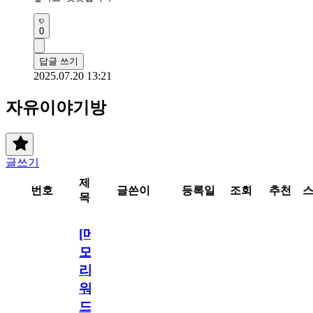
0
답글 쓰기
2025.07.20 13:21
자유이야기방
글쓰기
제
번호
글쓴이
등록일
조회
추천
목
[메
모
리
워
드