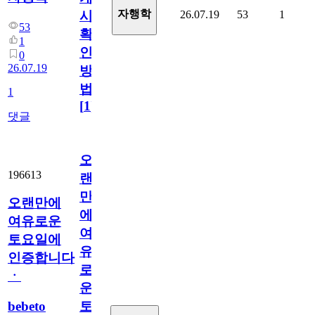
자행학
26.07.19
53
1
시
53
확
1
인
0
26.07.19
방
법
1
[
1
]
댓글
오
196613
랜
만
오랜만에
에
여유로운
여
토요일에
유
인증합니다
로
ㆍ
운
bebeto
토