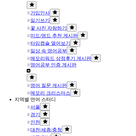
가입인사
일기쓰기
꽃 사진 자랑하기
미드/영드 추천 게시판
타임캡슐 열어보기
일상 속 영어공부
메모리워드 상점후기 게시판
영어공부 인증 게시판
영어 질문 게시판
메모리 크리스마스
지역별 언어 스터디
서울
경기
인천
대전/세종/충청