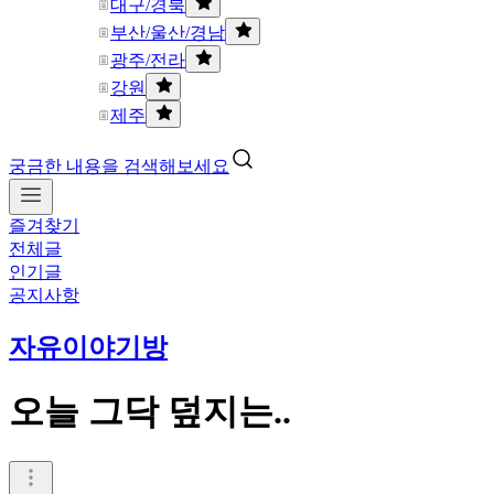
대구/경북
부산/울산/경남
광주/전라
강원
제주
궁금한 내용을 검색해보세요
즐겨찾기
전체글
인기글
공지사항
자유이야기방
오늘 그닥 덮지는..