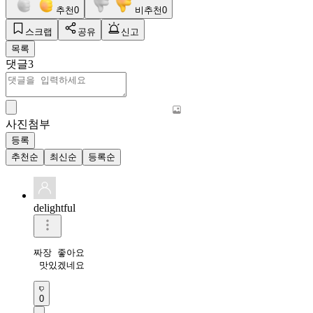
추천
0
비추천
0
스크랩
공유
신고
목록
댓글
3
사진첨부
등록
추천순
최신순
등록순
delightful
짜장 좋아요

 맛있겠네요
0