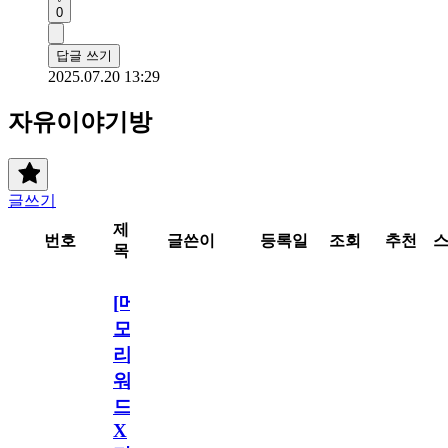
0
답글 쓰기
2025.07.20 13:29
자유이야기방
글쓰기
제
번호
글쓴이
등록일
조회
추천
목
[메
모
리
워
드
X