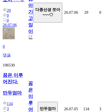
아
다종선생 쪼아
29
기
26.07.06
29
0
~~~♡
0
고
0
양
26.07.06
이
0
댓글
196530
꿈은 이루
어진다.
꿈
은
만두엄마
이
루
134
3
만두엄마
26.07.05
134
3
어