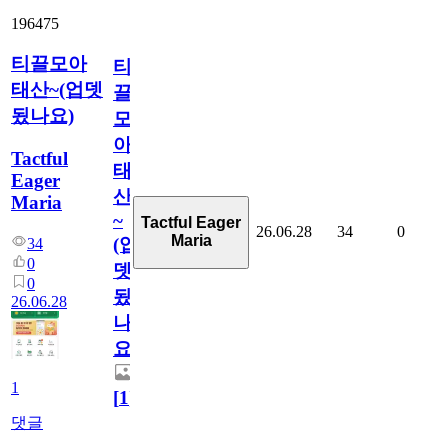
196475
티끌모아
티
태산~(업뎃
끌
됬나요)
모
아
Tactful
태
Eager
산
Maria
~
Tactful Eager
26.06.28
34
0
Maria
(업
34
0
뎃
0
됬
26.06.28
나
요)
1
[
1
]
댓글