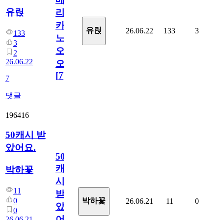
유릱
리
카
유릱
26.06.22
133
3
133
노
3
오
2
26.06.22
오!
[
7
]
7
댓글
196416
50캐시 받
았어요.
50
캐
박하꽃
시
11
받
0
박하꽃
26.06.21
11
0
았
0
어
26.06.21