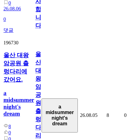
사
0
26.08.06
합
니
0
다
댓글
196730
울
울산 대왕
산
암공원 출
대
렁다리에
왕
갔어요.
암
a
공
midsummer
원
night's
a
출
midsummer
dream
26.08.05
8
0
night's
렁
dream
8
다
0
리
0