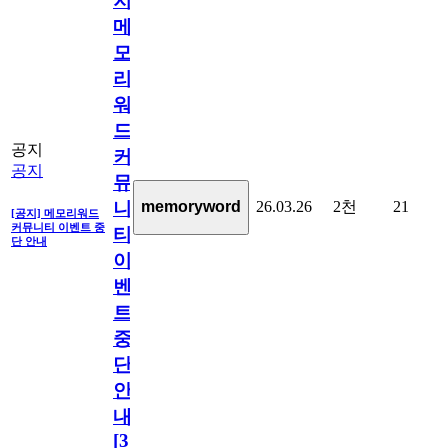
지]
메
모
리
워
드
공지
커
공지
뮤
26.03.26
2천
21
memoryword
니
[공지] 메모리워드
커뮤니티 이벤트 중
티
단 안내
이
벤
트
중
단
안
내
[
31
]