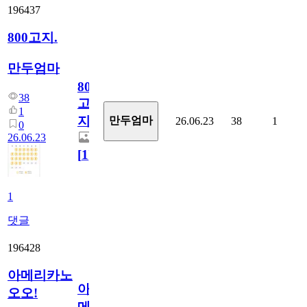
196437
800고지.
만두엄마
800
38
고
1
지.
만두엄마
26.06.23
38
1
0
26.06.23
[
1
]
1
댓글
196428
아메리카노
아
오오!
메