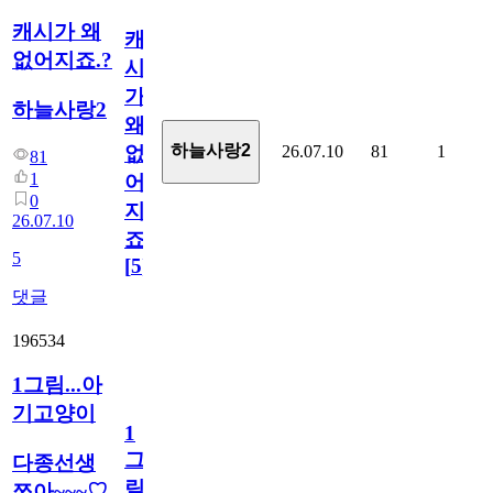
캐시가 왜
캐
없어지죠.?
시
가
하늘사랑2
왜
하늘사랑2
26.07.10
81
1
없
81
1
어
0
지
26.07.10
죠.?
5
[
5
]
댓글
196534
1그림...아
기고양이
1
그
다종선생
림...
쪼아~~~♡