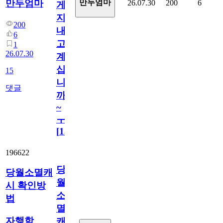
만두엄마
만두엄마
26.07.30
200
6
게
지
200
내
6
고
1
26.07.30
계
십
15
니
댓글
까
~
ㅜ
[
15
]
196622
당
당월소멸캐
월
시 확인방
소
법
멸
자행학
캐