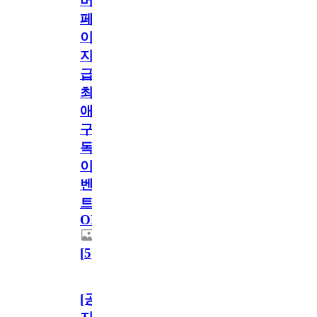
버
페
이
지
급!
최
애
구
독
이
벤
트
OPEN!
[
5
]
[공