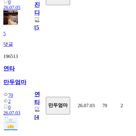
0
진
26.07.05
다.
[
5
]
5
댓글
196513
연타
만두엄마
연
70
2
타
만두엄마
26.07.03
70
2
0
26.07.03
[
4
]