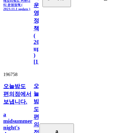
메모리워드 커뮤니
운
티 운영정책 (
2023.11.1 update )
영
정
책
(
2023.11.1
update
)
[
110
]
196758
오
오늘밤도
늘
편의점에서
밤
보냅니다.
도
a
편
midsummer
의
night's
a
점