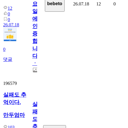
요
bebeto
26.07.18
12
0
12
일
0
에
0
26.07.18
인
증
합
니
0
다
댓글
ㆍ
196579
실패도 추
억이다.
실
패
만두엄마
도
추
103