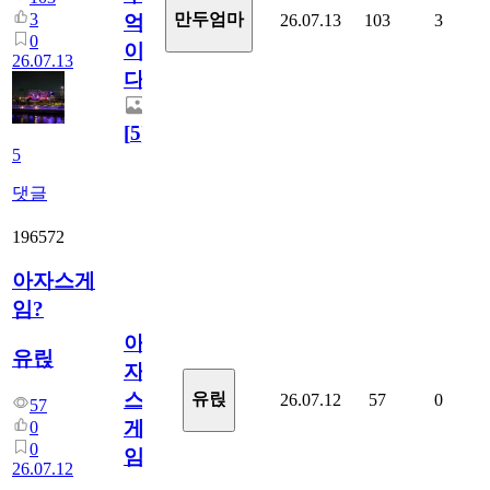
3
만두엄마
26.07.13
103
3
억
0
이
26.07.13
다.
[
5
]
5
댓글
196572
아자스게
임?
아
유릱
자
스
유릱
26.07.12
57
0
57
게
0
0
임?
26.07.12