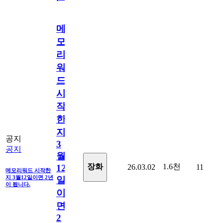
메
모
리
워
드
시
작
한
지
공지
3
공지
월
1.6천
장화
26.03.02
11
12
메모리워드 시작한
지 3월12일이면 2년
일
이 됩니다.
이
면
2