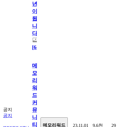
년
이
됩
니
다.
[
64
]
메
모
리
워
드
커
뮤
공지
공지
니
티
메모리워드
23.11.01
9.6천
29