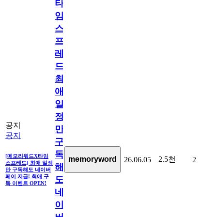
타
임
스
프
레
드]
최
애
일
정
공지
만
공지
구
독
[메모리워드X타임
2.5천
memoryword
26.06.05
2
스프레드] 최애 일정
해
만 구독해도 네이버
페이 지급! 최애 구
도
독 이벤트 OPEN!
네
이