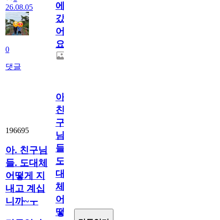
에
26.08.05
갔
어
요.
0
댓글
아.
친
구
196695
님
들.
아. 친구님
도
들. 도대체
대
어떻게 지
체
내고 계십
어
니까~ㅜ
떻