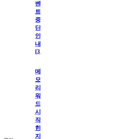
벤
트
중
단
안
내
[
31
]
메
모
리
워
드
시
작
한
지