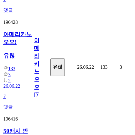
댓글
196428
아메리카노
아
오오!
메
유릱
리
카
유릱
26.06.22
133
3
133
노
3
오
2
26.06.22
오!
[
7
]
7
댓글
196416
50캐시 받