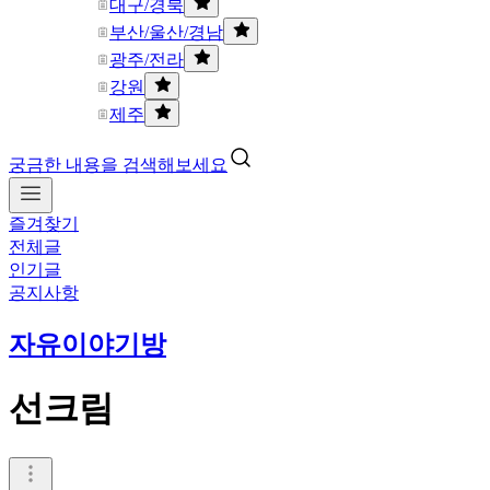
대구/경북
부산/울산/경남
광주/전라
강원
제주
궁금한 내용을 검색해보세요
즐겨찾기
전체글
인기글
공지사항
자유이야기방
선크림