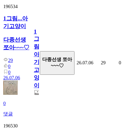
196534
1그림...아
기고양이
1
그
다종선생
림...
쪼아~~~♡
아
다종선생 쪼아
29
기
26.07.06
29
0
~~~♡
0
고
0
양
26.07.06
이
0
댓글
196530