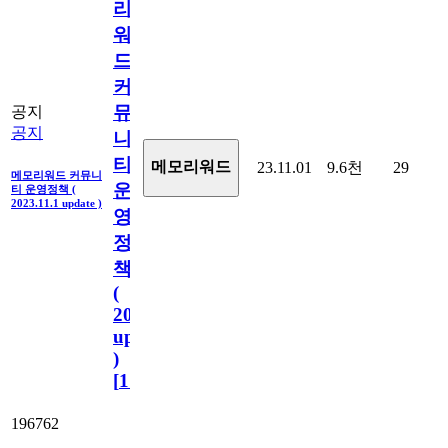
리
워
드
커
뮤
공지
공지
니
티
메모리워드
23.11.01
9.6천
29
메모리워드 커뮤니
운
티 운영정책 (
2023.11.1 update )
영
정
책
(
2023.11.1
update
)
[
110
]
196762