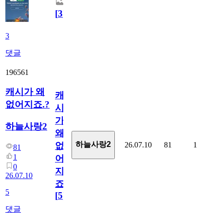
[
3
]
3
댓글
196561
캐시가 왜
캐
없어지죠.?
시
가
하늘사랑2
왜
하늘사랑2
26.07.10
81
1
없
81
1
어
0
지
26.07.10
죠.?
5
[
5
]
댓글