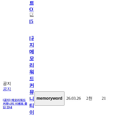
트
OPEN!
[
5
]
[공
지]
메
모
리
워
드
공지
커
공지
뮤
26.03.26
2천
21
memoryword
니
[공지] 메모리워드
커뮤니티 이벤트 중
티
단 안내
이