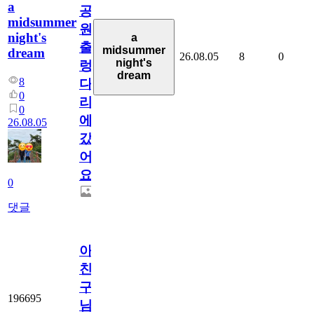
a
공
midsummer
원
night's
a
출
midsummer
dream
26.08.05
8
0
night's
렁
dream
8
다
0
리
0
에
26.08.05
갔
어
요.
0
댓글
아.
친
구
196695
님