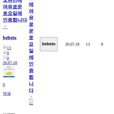
오랜만에
에
여유로운
여
토요일에
유
인증합니다
로
ㆍ
운
bebeto
토
요
bebeto
26.07.18
13
0
13
일
0
에
0
26.07.18
인
증
합
니
0
다
댓글
ㆍ