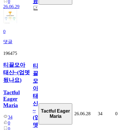
료
0
26.06.29
0
댓글
196475
티끌모아
티
태산~(업뎃
끌
됬나요)
모
아
Tactful
태
Eager
산
Maria
~
Tactful Eager
26.06.28
34
0
Maria
(업
34
0
뎃
0