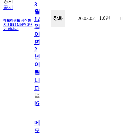
공지
3
공지
월
1.6천
장화
26.03.02
11
12
메모리워드 시작한
지 3월12일이면 2년
일
이 됩니다.
이
면
2
년
이
됩
니
다.
[
64
]
메
모