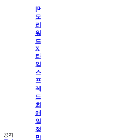
[메
모
리
워
드
X
타
임
스
프
레
드]
최
애
일
정
공지
만