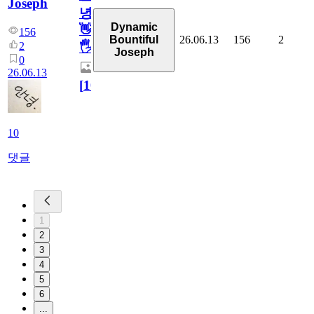
Joseph
녕
Dynamic
👋
156
26.06.13
156
2
Bountiful
2
🖐
Joseph
0
26.06.13
[
10
]
10
댓글
1
2
3
4
5
6
...