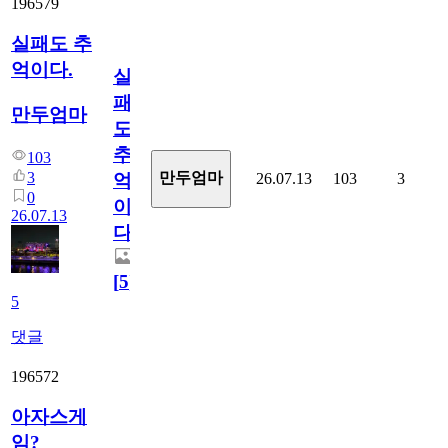
196579
실패도 추
억이다.
실
패
만두엄마
도
추
103
3
만두엄마
26.07.13
103
3
억
0
이
26.07.13
다.
[
5
]
5
댓글
196572
아자스게
임?