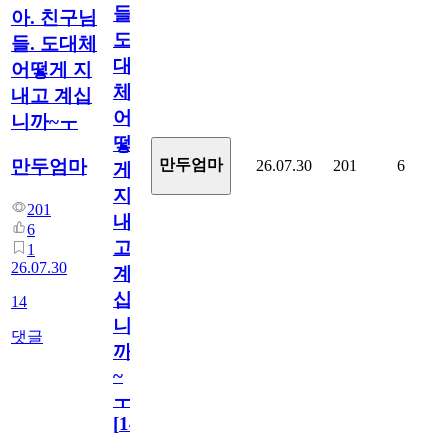
들.
아. 친구님
도
들. 도대체
대
어떻게 지
체
내고 계십
어
니까~ㅜ
떻
만두엄마
만두엄마
26.07.30
201
6
게
지
201
내
6
고
1
26.07.30
계
십
14
니
댓글
까
~
ㅜ
[
14
]