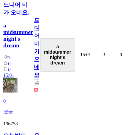
드디어 비
가 오네요.
드
a
디
midsummer
어
night's
비
dream
a
가
midsummer
15:01
3
0
night's
3
오
dream
0
네
0
요.
15:01
0
댓글
196758