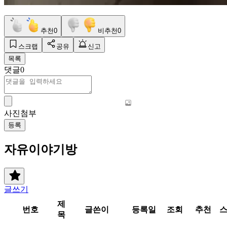
추천
0
비추천
0
스크랩
공유
신고
목록
댓글
0
사진첨부
등록
자유이야기방
글쓰기
제
번호
글쓴이
등록일
조회
추천
목