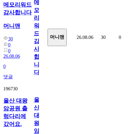
메
메모리워드
모
감사합니다
리
워
머니맨
드
머니맨
26.08.06
30
0
30
감
0
사
0
26.08.06
합
니
0
다
댓글
196730
울
울산 대왕
산
암공원 출
대
렁다리에
왕
갔어요.
암