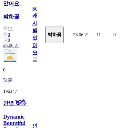
았어요.
50
캐
박하꽃
시
11
받
0
박하꽃
26.06.21
11
0
았
0
어
26.06.21
요.
0
댓글
196347
안녕 👋🖐
Dynamic
Bountiful
안