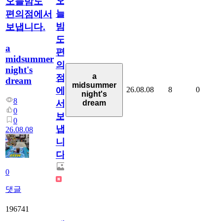
오
오늘밤도
늘
편의점에서
밤
보냅니다.
도
a
편
midsummer
의
night's
a
점
dream
midsummer
26.08.08
8
0
에
night's
8
서
dream
0
보
0
냅
26.08.08
니
다.
0
댓글
196741