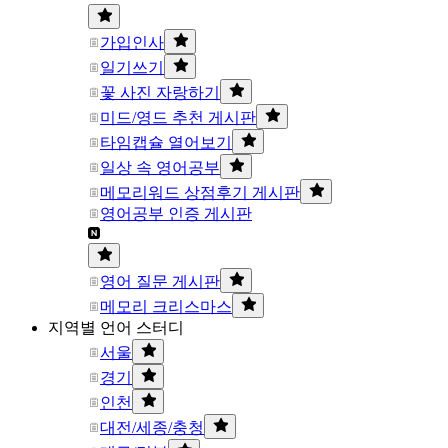
가입인사
일기쓰기
꽃 사진 자랑하기
미드/영드 추천 게시판
타임캡슐 열어보기
일상 속 영어공부
메모리워드 상점후기 게시판
영어공부 인증 게시판
영어 질문 게시판
메모리 크리스마스
지역별 언어 스터디
서울
경기
인천
대전/세종/충청