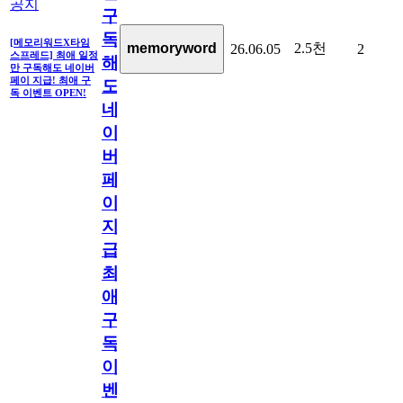
공지
구
독
[메모리워드X타임
2.5천
memoryword
26.06.05
2
스프레드] 최애 일정
해
만 구독해도 네이버
페이 지급! 최애 구
도
독 이벤트 OPEN!
네
이
버
페
이
지
급!
최
애
구
독
이
벤