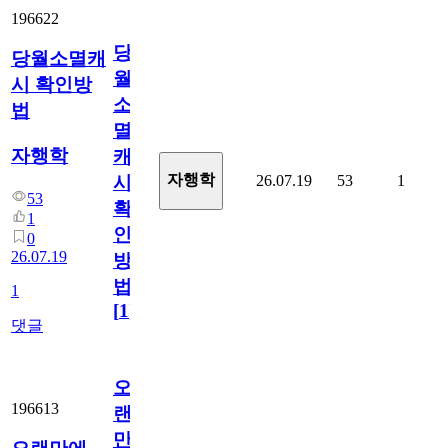
196622
당
당월소멸캐
월
시 확인방
소
법
멸
자행학
캐
자행학
26.07.19
53
1
시
53
확
1
인
0
26.07.19
방
법
1
[
1
]
댓글
오
196613
랜
만