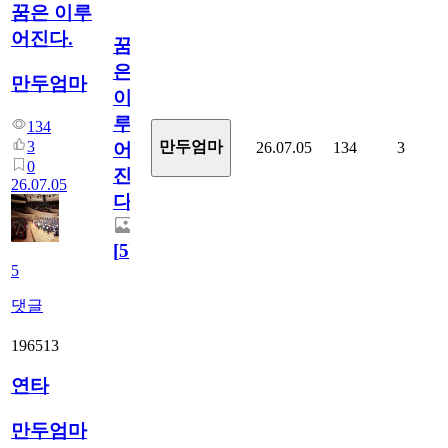
꿈은 이루
어진다.
꿈
은
만두엄마
이
루
134
3
만두엄마
26.07.05
134
3
어
0
진
26.07.05
다.
[
5
]
5
댓글
196513
연타
만두엄마