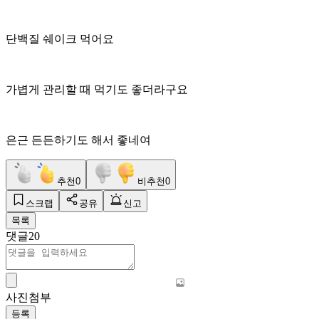
단백질 쉐이크 먹어요
가볍게 관리할 때 먹기도 좋더라구요
은근 든든하기도 해서 좋네여
추천
0
비추천
0
스크랩
공유
신고
목록
댓글
20
사진첨부
등록