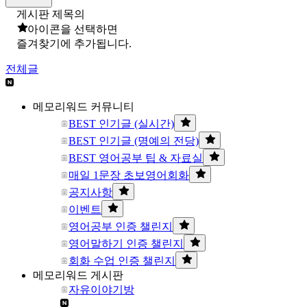
게시판 제목의
아이콘을 선택하면
즐겨찾기에 추가됩니다.
전체글
메모리워드 커뮤니티
BEST 인기글 (실시간)
BEST 인기글 (명예의 전당)
BEST 영어공부 팁 & 자료실
매일 1문장 초보영어회화
공지사항
이벤트
영어공부 인증 챌린지
영어말하기 인증 챌린지
회화 수업 인증 챌린지
메모리워드 게시판
자유이야기방