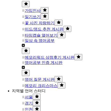
가입인사
일기쓰기
꽃 사진 자랑하기
미드/영드 추천 게시판
타임캡슐 열어보기
일상 속 영어공부
메모리워드 상점후기 게시판
영어공부 인증 게시판
영어 질문 게시판
메모리 크리스마스
지역별 언어 스터디
서울
경기
인천