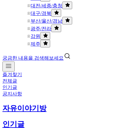
대전/세종/충청
대구/경북
부산/울산/경남
광주/전라
강원
제주
궁금한 내용을 검색해보세요
즐겨찾기
전체글
인기글
공지사항
자유이야기방
인기글