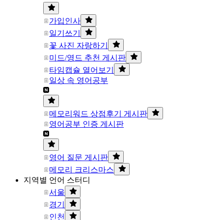
가입인사
일기쓰기
꽃 사진 자랑하기
미드/영드 추천 게시판
타임캡슐 열어보기
일상 속 영어공부
메모리워드 상점후기 게시판
영어공부 인증 게시판
영어 질문 게시판
메모리 크리스마스
지역별 언어 스터디
서울
경기
인천