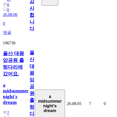
감
0
사
0
26.08.06
합
니
0
다
댓글
196730
울
울산 대왕
산
암공원 출
대
렁다리에
왕
갔어요.
암
a
공
midsummer
원
night's
a
출
midsummer
dream
26.08.05
7
0
night's
렁
dream
7
다