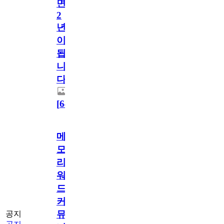
면
2
년
이
됩
니
다.
[
64
]
메
모
리
워
드
커
뮤
공지