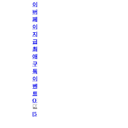
이
버
페
이
지
급!
최
애
구
독
이
벤
트
OPEN!
[
5
]