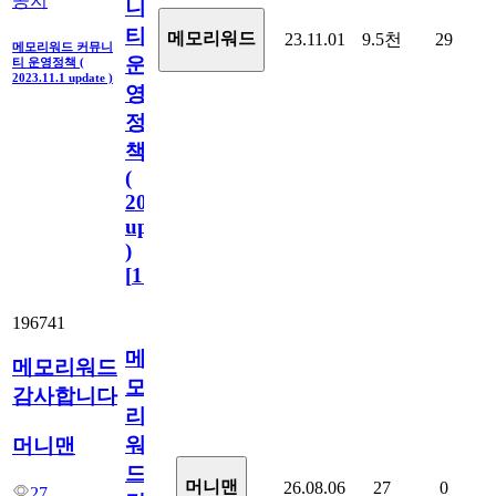
공지
니
티
메모리워드
23.11.01
9.5천
29
메모리워드 커뮤니
운
티 운영정책 (
2023.11.1 update )
영
정
책
(
2023.11.1
update
)
[
110
]
196741
메
메모리워드
모
감사합니다
리
워
머니맨
드
머니맨
26.08.06
27
0
27