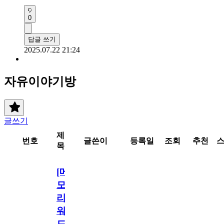
0
답글 쓰기
2025.07.22 21:24
자유이야기방
글쓰기
제
번호
글쓴이
등록일
조회
추천
목
[메
모
리
워
드