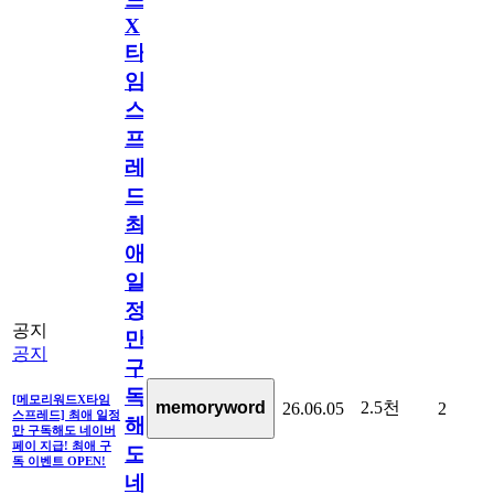
X
타
임
스
프
레
드]
최
애
일
정
공지
만
공지
구
독
[메모리워드X타임
2.5천
memoryword
26.06.05
2
스프레드] 최애 일정
해
만 구독해도 네이버
페이 지급! 최애 구
도
독 이벤트 OPEN!
네