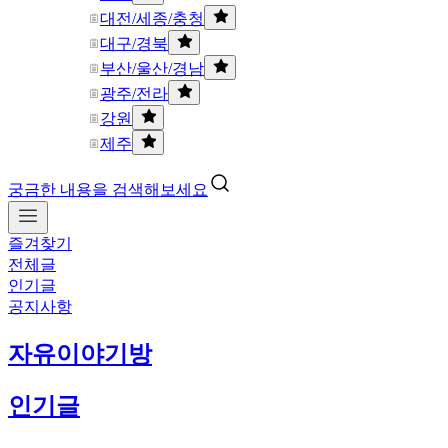
대전/세종/충청
대구/경북
부산/울산/경남
광주/전라
강원
제주
궁금한 내용을 검색해보세요
즐겨찾기
전체글
인기글
공지사항
자유이야기방
인기글