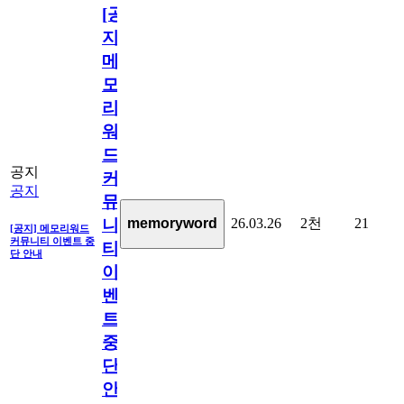
[공
지]
메
모
리
워
드
공지
커
공지
뮤
26.03.26
2천
21
memoryword
니
[공지] 메모리워드
커뮤니티 이벤트 중
티
단 안내
이
벤
트
중
단
안