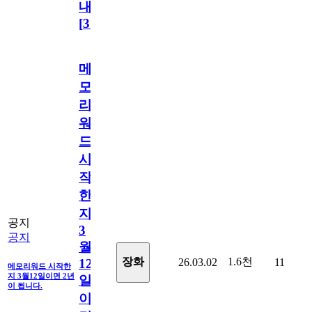
내
[
31
]
메
모
리
워
드
시
작
한
지
공지
3
공지
월
1.6천
장화
26.03.02
11
12
메모리워드 시작한
지 3월12일이면 2년
일
이 됩니다.
이