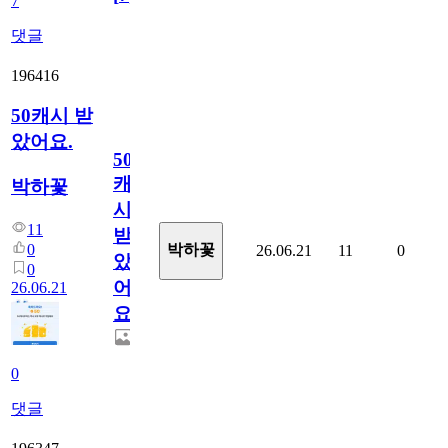
7
댓글
196416
50캐시 받
았어요.
50
캐
박하꽃
시
11
받
0
박하꽃
26.06.21
11
0
았
0
어
26.06.21
요.
0
댓글