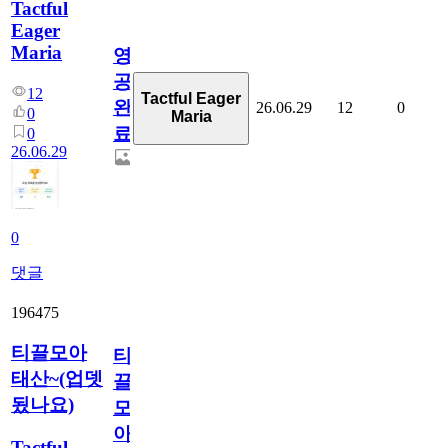
Tactful
Eager
Maria
영
공
12
Tactful Eager
완
26.06.29
12
0
0
Maria
료
0
26.06.29
0
댓글
196475
티끌모아
티
태산~(업뎃
끌
됬나요)
모
아
Tactful