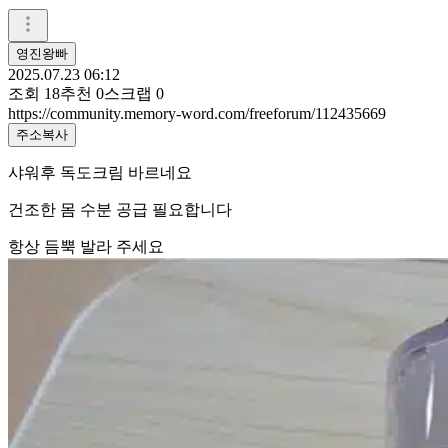
영진왕빠
2025.07.23 06:12
조회
18
추천
0
스크랩
0
https://community.memory-word.com/freeforum/112435669
주소복사
샤워후 독도크림 바르네요
건조한 몸 수분 공급 필요합니다
항상 듬뿍 발라 주세요