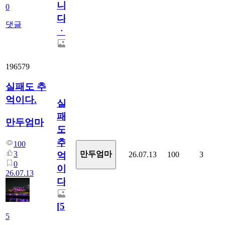
니
0
다
댓글
ㆍ
196579
실패도 추
억이다.
실
패
만두엄마
도
추
100
3
만두엄마
26.07.13
100
3
억
0
이
26.07.13
다.
[
5
]
5