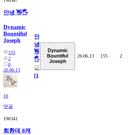
196347
안녕 👋🖐
Dynamic
Bountiful
안
Joseph
녕
Dynamic
👋
155
26.06.13
155
2
Bountiful
2
🖐
Joseph
0
26.06.13
[
10
]
10
댓글
196341
회환데 8캐