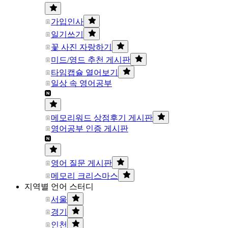
가입인사
일기쓰기
꽃 사진 자랑하기
미드/영드 추천 게시판
타임캡슐 열어보기
일상 속 영어공부
메모리워드 상점후기 게시판
영어공부 인증 게시판
영어 질문 게시판
메모리 크리스마스
지역별 언어 스터디
서울
경기
인천