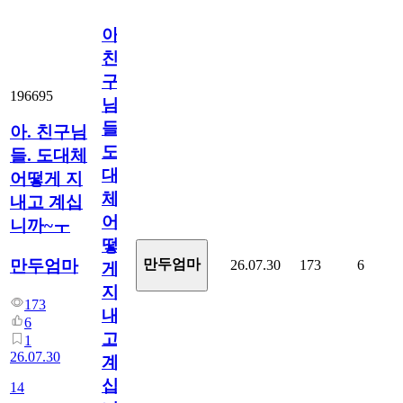
아.
친
구
196695
님
들.
아. 친구님
도
들. 도대체
대
어떻게 지
체
내고 계십
어
니까~ㅜ
떻
만두엄마
만두엄마
26.07.30
173
6
게
지
173
내
6
고
1
26.07.30
계
십
14