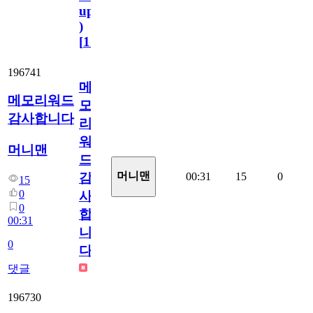
update
)
[
110
]
196741
메
메모리워드
모
감사합니다
리
워
머니맨
드
머니맨
00:31
15
0
감
15
0
사
0
합
00:31
니
0
다
댓글
196730