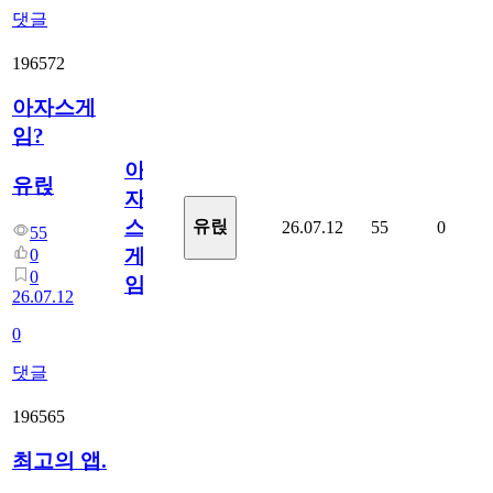
댓글
196572
아자스게
임?
아
유릱
자
스
유릱
26.07.12
55
0
55
게
0
0
임?
26.07.12
0
댓글
196565
최고의 앱.