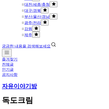
대전/세종/충청
대구/경북
부산/울산/경남
광주/전라
강원
제주
궁금한 내용을 검색해보세요
즐겨찾기
전체글
인기글
공지사항
자유이야기방
독도크림