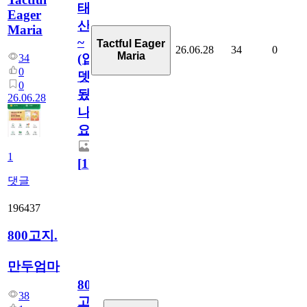
태
Eager
산
Maria
~
Tactful Eager
26.06.28
34
0
Maria
(업
34
0
뎃
0
됬
26.06.28
나
요)
1
[
1
]
댓글
196437
800고지.
만두엄마
800
38
고