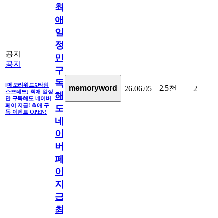
최
애
일
정
공지
만
공지
구
독
[메모리워드X타임
2.5천
memoryword
26.06.05
2
스프레드] 최애 일정
해
만 구독해도 네이버
페이 지급! 최애 구
도
독 이벤트 OPEN!
네
이
버
페
이
지
급!
최