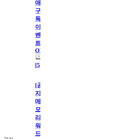
애
구
독
이
벤
트
OPEN!
[
5
]
[공
지]
메
모
리
워
드