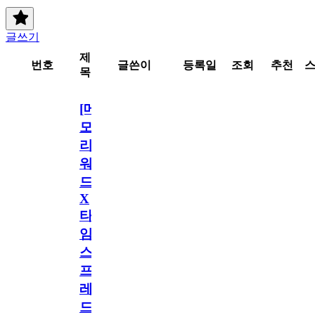
글쓰기
제
번호
글쓴이
등록일
조회
추천
목
[메
모
리
워
드
X
타
임
스
프
레
드]