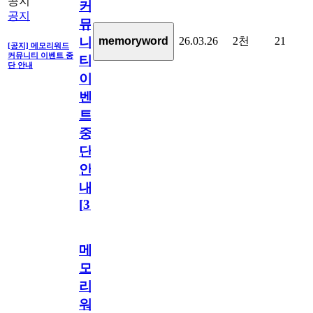
공지
커
공지
뮤
26.03.26
2천
21
memoryword
니
[공지] 메모리워드
커뮤니티 이벤트 중
티
단 안내
이
벤
트
중
단
안
내
[
31
]
메
모
리
워