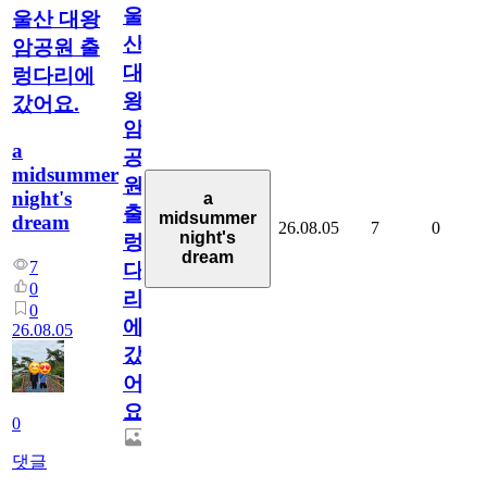
울
울산 대왕
산
암공원 출
대
렁다리에
왕
갔어요.
암
a
공
midsummer
원
night's
a
출
midsummer
dream
26.08.05
7
0
night's
렁
dream
7
다
0
리
0
에
26.08.05
갔
어
요.
0
댓글