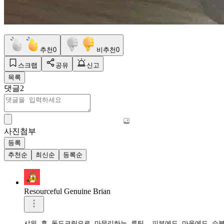
추천
0
비추천
0
스크랩
공유
신고
목록
댓글
2
사진첨부
등록
추천순
최신순
등록순
Resourceful Genuine Brian
샤워 후 독도크림으로 마무리하는 루틴, 피부에도 마음에도 수분