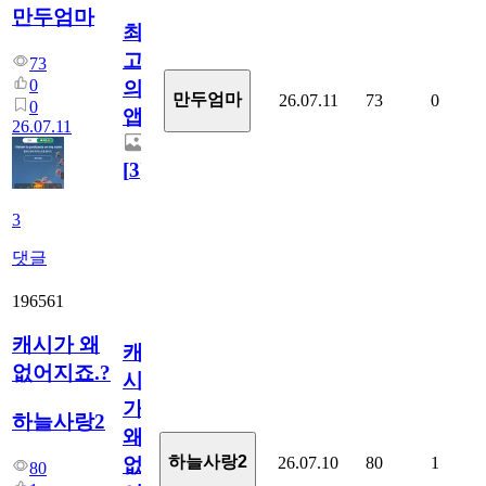
만두엄마
최
고
73
0
의
만두엄마
26.07.11
73
0
0
앱.
26.07.11
[
3
]
3
댓글
196561
캐시가 왜
캐
없어지죠.?
시
가
하늘사랑2
왜
하늘사랑2
26.07.10
80
1
없
80