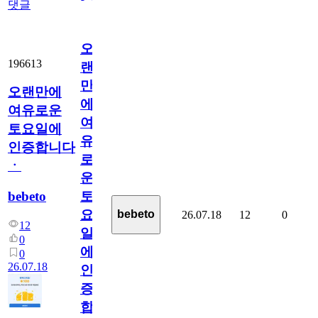
댓글
오
196613
랜
만
오랜만에
에
여유로운
여
토요일에
유
인증합니다
로
ㆍ
운
bebeto
토
요
bebeto
26.07.18
12
0
12
일
0
에
0
26.07.18
인
증
합