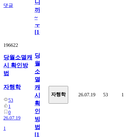
니
댓글
까
~
ㅜ
[
14
]
196622
당
당월소멸캐
월
시 확인방
소
법
멸
자행학
캐
자행학
26.07.19
53
1
시
53
확
1
인
0
26.07.19
방
법
1
[
1
]