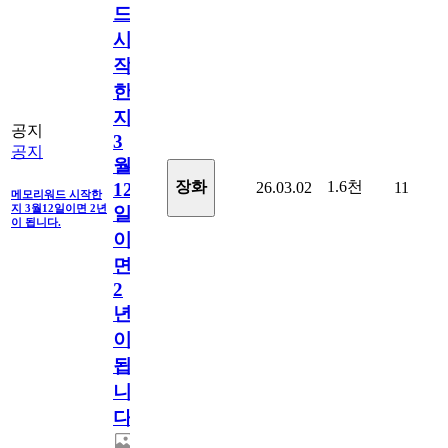
드
시
작
한
지
공지
3
공지
월
1.6천
장화
26.03.02
11
12
메모리워드 시작한
지 3월12일이면 2년
일
이 됩니다.
이
면
2
년
이
됩
니
다.