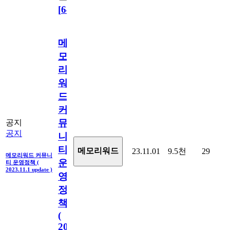
[
64
]
메
모
리
워
드
커
뮤
공지
공지
니
티
메모리워드
23.11.01
9.5천
29
메모리워드 커뮤니
운
티 운영정책 (
2023.11.1 update )
영
정
책
(
2023.11.1