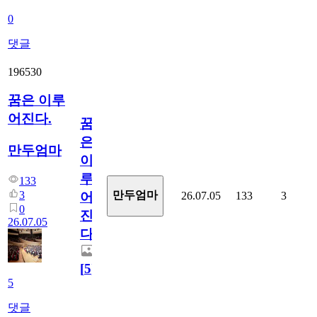
0
댓글
196530
꿈은 이루
어진다.
꿈
은
만두엄마
이
루
133
3
만두엄마
26.07.05
133
3
어
0
진
26.07.05
다.
[
5
]
5
댓글