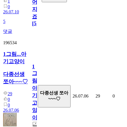
1
어
0
지
26.07.10
죠.?
5
[
5
]
댓글
196534
1그림...아
기고양이
1
그
다종선생
림...
쪼아~~~♡
아
다종선생 쪼아
29
기
26.07.06
29
0
~~~♡
0
고
0
양
26.07.06
이