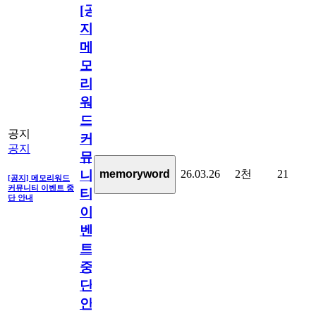
[공
지]
메
모
리
워
드
공지
커
공지
뮤
26.03.26
2천
21
memoryword
니
[공지] 메모리워드
커뮤니티 이벤트 중
티
단 안내
이
벤
트
중
단
안