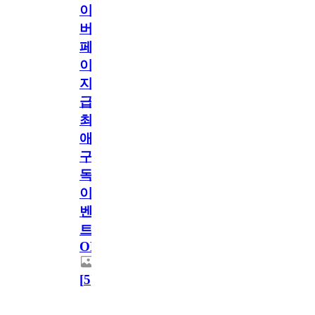
이
버
페
이
지
급!
최
애
구
독
이
벤
트
OPEN!
[
5
]