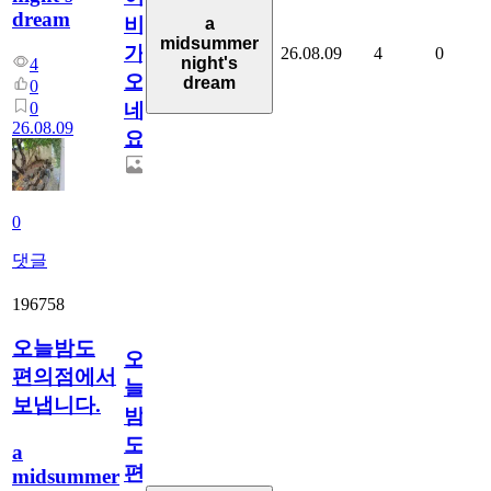
dream
비
a
midsummer
가
26.08.09
4
0
night's
4
오
dream
0
0
네
26.08.09
요.
0
댓글
196758
오늘밤도
오
편의점에서
늘
보냅니다.
밤
도
a
편
midsummer