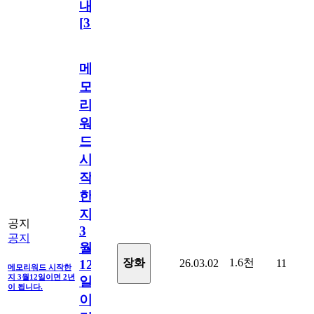
내
[
31
]
메
모
리
워
드
시
작
한
지
공지
3
공지
월
1.6천
장화
26.03.02
11
12
메모리워드 시작한
지 3월12일이면 2년
일
이 됩니다.
이