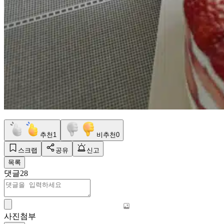
추천
1
비추천
0
스크랩
공유
신고
목록
댓글
28
사진첨부