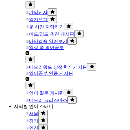
가입인사
일기쓰기
꽃 사진 자랑하기
미드/영드 추천 게시판
타임캡슐 열어보기
일상 속 영어공부
메모리워드 상점후기 게시판
영어공부 인증 게시판
영어 질문 게시판
메모리 크리스마스
지역별 언어 스터디
서울
경기
인천