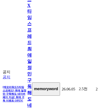
X
타
임
스
프
레
드]
최
애
일
정
공지
만
공지
구
독
[메모리워드X타임
2.5천
memoryword
26.06.05
2
스프레드] 최애 일정
해
만 구독해도 네이버
페이 지급! 최애 구
도
독 이벤트 OPEN!
네