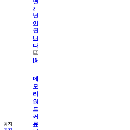
면
2
년
이
됩
니
다.
[
64
]
메
모
리
워
드
커
뮤
공지
공지