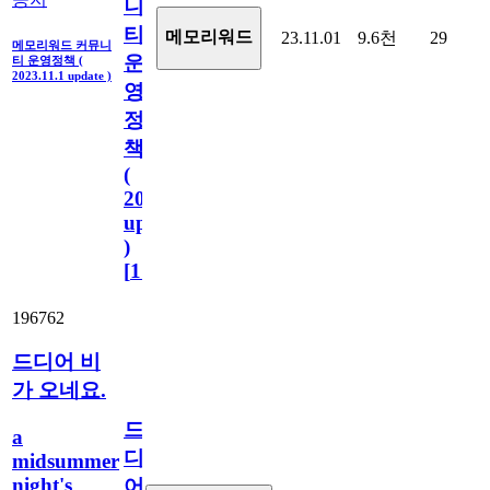
니
티
메모리워드
23.11.01
9.6천
29
메모리워드 커뮤니
운
티 운영정책 (
2023.11.1 update )
영
정
책
(
2023.11.1
update
)
[
110
]
196762
드디어 비
가 오네요.
드
a
디
midsummer
night's
어