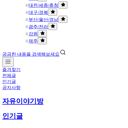
대전/세종/충청
대구/경북
부산/울산/경남
광주/전라
강원
제주
궁금한 내용을 검색해보세요
즐겨찾기
전체글
인기글
공지사항
자유이야기방
인기글