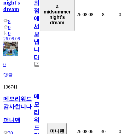
night's
의
a
dream
점
midsummer
26.08.08
8
0
night's
에
8
dream
서
0
0
보
26.08.08
냅
니
다.
0
댓글
196741
메
메모리워드
모
감사합니다
리
워
머니맨
드
머니맨
26.08.06
30
0
30