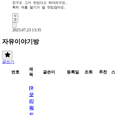
친구도 그거 맛있다고 하더라구요.

특히 여름 딸기가 덜 맛있잖아요.
0
2025.07.23 13:35
자유이야기방
글쓰기
제
번호
글쓴이
등록일
조회
추천
목
[메
모
리
워
드